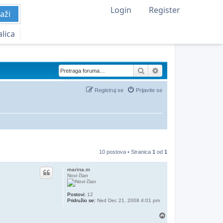
Login
Register
aži
alica
Pretraga
Napredna pretraga
Registruj se
Prijavite se
10 postova • Stranica
1
od
1
marina.m
Novi član
Postovi:
12
Pridružio se:
Ned Dec 21, 2008 4:01 pm
Vrh