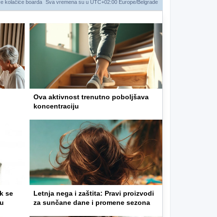
ve kolačiće boarda
Sva vremena su u UTC+02:00 Europe/Belgrade
Ova aktivnost trenutno poboljšava
koncentraciju
k se
Letnja nega i zaštita: Pravi proizvodi
gu
za sunčane dane i promene sezona