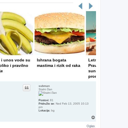
 i unos vode su
Ishrana bogata
Letnja nega i zaštita
oliko i pravilno
mastima i rizik od raka
Pravi proizvodi za
je
sunčane dane i
promene sezona
subman
Stalni član
Postovi:
81
Pridružio se:
Ned Feb 13, 2005 10:13
pm
Lokacija:
bg
Vrh
Oglas