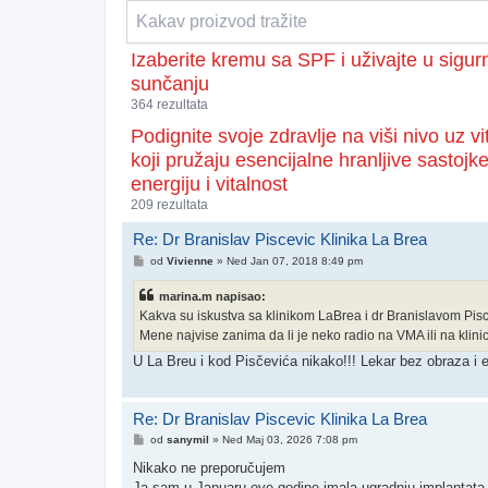
Izaberite kremu sa SPF i uživajte u sigu
sunčanju
364 rezultata
Podignite svoje zdravlje na viši nivo uz v
koji pružaju esencijalne hranljive sastojk
energiju i vitalnost
209 rezultata
Re: Dr Branislav Piscevic Klinika La Brea
Post
od
Vivienne
»
Ned Jan 07, 2018 8:49 pm
marina.m napisao:
Kakva su iskustva sa klinikom LaBrea i dr Branislavom Pi
Mene najvise zanima da li je neko radio na VMA ili na klinic
U La Breu i kod Pisčevića nikako!!! Lekar bez obraza i e
Re: Dr Branislav Piscevic Klinika La Brea
Post
od
sanymil
»
Ned Maj 03, 2026 7:08 pm
Nikako ne preporučujem
Ja sam u Januaru ove godine imala ugradnju implantata i