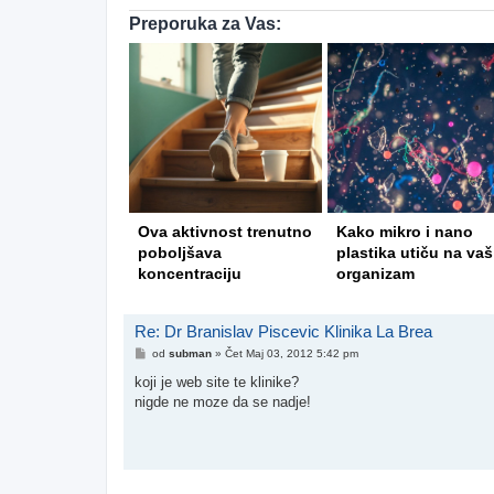
Preporuka za Vas:
rična medicina
Ova aktivnost trenutno
Kako mikro i nano
ija kiseonikom
poboljšava
plastika utiču na vaš
tiskom
koncentraciju
organizam
Re: Dr Branislav Piscevic Klinika La Brea
Post
od
subman
»
Čet Maj 03, 2012 5:42 pm
koji je web site te klinike?
nigde ne moze da se nadje!