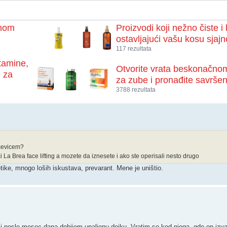
rnom
Proizvodi koji nežno čiste 
ostavljajući vašu kosu sjaj
117 rezultata
itamine,
Otvorite vrata beskonačnom
e za
za zube i pronađite savrše
3788 rezultata
scevicem?
i La Brea face lifting a mozete da iznesete i ako ste operisali nesto drugo
tike, mnogo loših iskustava, prevarant. Mene je uništio.
 posle mesec dana dobijem upaljenu dojku. Vratim se kod njega, gde on izvad