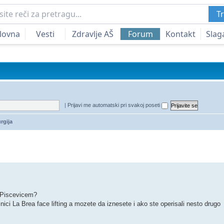
Tr
lovna
Vesti
Zdravlje AŠ
Forum
Kontakt
Slag
|
Prijavi me automatski pri svakoj poseti
rgija
edna pretraga
m Piscevicem?
nici La Brea face lifting a mozete da iznesete i ako ste operisali nesto drugo