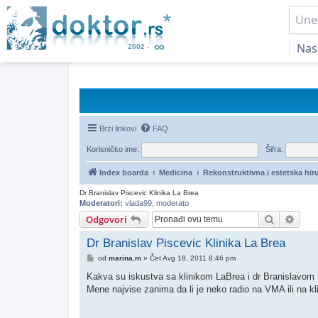
Nas
Brzi linkovi
FAQ
Korisničko ime:
Šifra:
Index boarda
Medicina
Rekonstruktivna i estetska hiru
Dr Branislav Piscevic Klinika La Brea
Moderatori:
vlada99
,
moderato
Pretraga
Napr
Odgovori
Dr Branislav Piscevic Klinika La Brea
Post
od
marina.m
»
Čet Avg 18, 2011 8:46 pm
Kakva su iskustva sa klinikom LaBrea i dr Branislavo
Mene najvise zanima da li je neko radio na VMA ili na kli