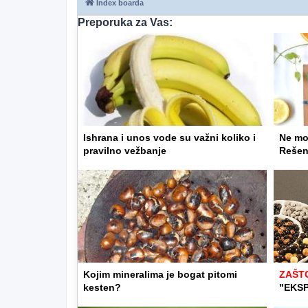
Index boarda
Preporuka za Vas:
Ishrana i unos vode su važni koliko i
Ne mož
pravilno vežbanje
Rešenj
Kojim mineralima je bogat pitomi
ZAŠT
kesten?
"EKS