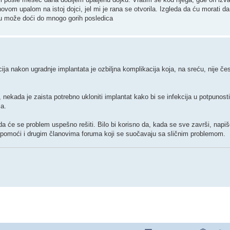
ovom upalom na istoj dojci, jel mi je rana se otvorila. Izgleda da ću morati da
anu može doći do mnogo gorih posledica
ija nakon ugradnje implantata je ozbiljna komplikacija koja, na sreću, nije če
, nekada je zaista potrebno ukloniti implantat kako bi se infekcija u potpunost
za.
da će se problem uspešno rešiti. Bilo bi korisno da, kada se sve završi, napiš
 od pomoći i drugim članovima foruma koji se suočavaju sa sličnim problemom.