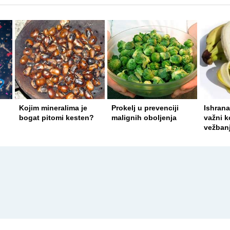
Kojim mineralima je
Prokelj u prevenciji
Ishrana
bogat pitomi kesten?
malignih oboljenja
važni k
vežban