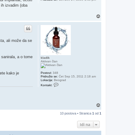
 ih izvadim (oba
Vrh
sta, ali može da se
i sanirala, a o tome
kladik
Aktivan član
ete kako je
Postovi:
348
Pridružio se:
Čet Sep 15, 2011 2:18 am
Lokacija:
Beograd
Kontaktiraj kladik
Kontakt:
Vrh
10 postova • Stranica
1
od
1
Idi na