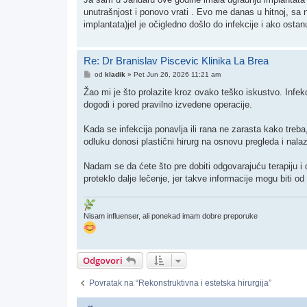
unutrašnjost i ponovo vrati . Evo me danas u hitnoj, sa n
implantata)jel je očigledno došlo do infekcije i ako ost
Re: Dr Branislav Piscevic Klinika La Brea
Post
od
kladik
»
Pet Jun 26, 2026 11:21 am
Žao mi je što prolazite kroz ovako teško iskustvo. Infekc
dogodi i pored pravilno izvedene operacije.
Kada se infekcija ponavlja ili rana ne zarasta kako treba
odluku donosi plastični hirurg na osnovu pregleda i nala
Nadam se da ćete što pre dobiti odgovarajuću terapiju i 
proteklo dalje lečenje, jer takve informacije mogu biti
Nisam influenser, ali ponekad imam dobre preporuke
Odgovori
Povratak na “Rekonstruktivna i estetska hirurgija”