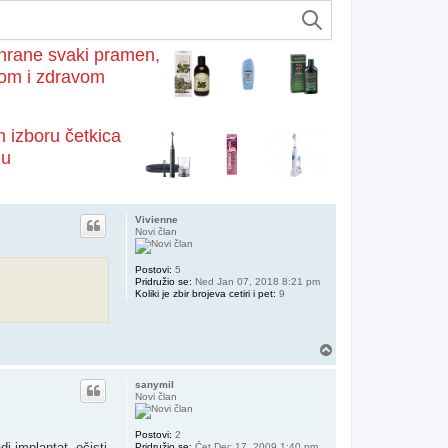
i hrane svaki pramen,
nom i zdravom
 izboru četkica
nu
Vivienne
Novi član
Postovi:
5
Pridružio se:
Ned Jan 07, 2018 8:21 pm
Koliki je zbir brojeva cetiri i pet:
9
Vrh
sanymil
Novi član
Postovi:
2
i implantat, očisti
Pridružio se:
Čet Dec 17, 2009 1:40 pm