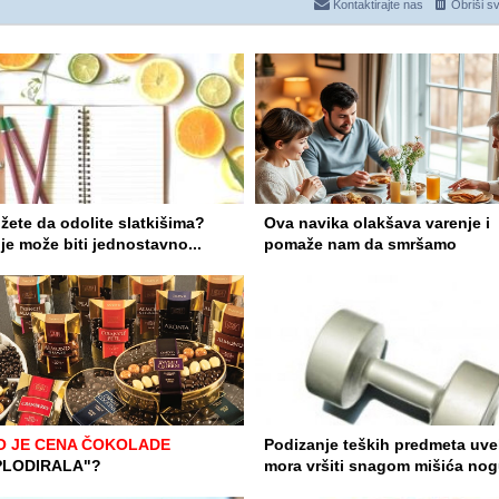
Kontaktirajte nas
Obriši s
ete da odolite slatkišima?
Ova navika olakšava varenje i
e može biti jednostavno...
pomaže nam da smršamo
O JE CENA ČOKOLADE
Podizanje teških predmeta uve
PLODIRALA"?
mora vršiti snagom mišića no