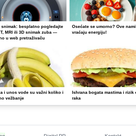
i snimak: besplatno pogledajte
Osećate se umorno? Ove nami
T, MRI ili 3D snimak zuba —
vraćaju energiju!
no u web pretraživaču
a i unos vode su važni koliko i
Ishrana bogata mastima i rizik
lno vežbanje
raka