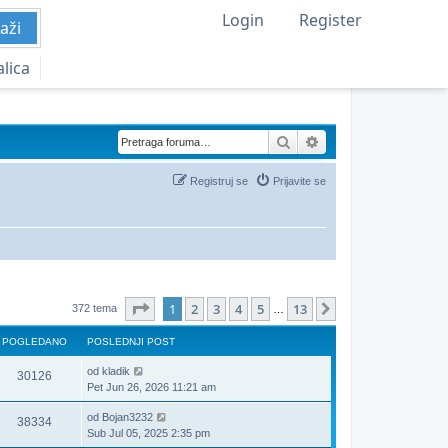
Login
Register
aži
alica
Pretraga
Napredna pretraga
Registruj se
Prijavite se
Stranica
1
od
13
1
2
3
4
5
13
Sledeća
372 tema
…
POGLEDANO
POSLEDNJI POST
od
kladik
30126
Pet Jun 26, 2026 11:21 am
od
Bojan3232
38334
Sub Jul 05, 2025 2:35 pm