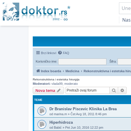
Nas
Brzi linkovi
FAQ
Korisničko ime:
Šifra:
Index boarda
Medicina
Rekonstruktivna i estetska hiru
Rekonstruktivna i estetska hirurgija
Moderatori:
vlada99
,
moderato
Pretrag
Nap
Nova tema
TEME
Dr Branislav Piscevic Klinika La Brea
od
marina.m
»
Čet Avg 18, 2011 8:46 pm
Hiperhidroza
od
Babić
»
Pet Jun 10, 2016 12:22 pm