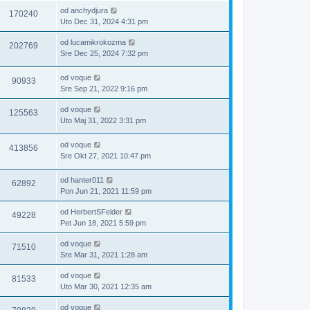
od
anchydjura
170240
Uto Dec 31, 2024 4:31 pm
od
lucamikrokozma
202769
Sre Dec 25, 2024 7:32 pm
od
voque
90933
Sre Sep 21, 2022 9:16 pm
od
voque
125563
Uto Maj 31, 2022 3:31 pm
od
voque
413856
Sre Okt 27, 2021 10:47 pm
od
hanter011
62892
Pon Jun 21, 2021 11:59 pm
od
HerbertSFelder
49228
Pet Jun 18, 2021 5:59 pm
od
voque
71510
Sre Mar 31, 2021 1:28 am
od
voque
81533
Uto Mar 30, 2021 12:35 am
od
voque