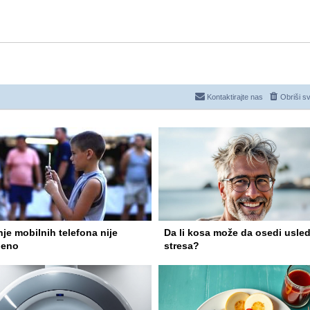
Kontaktirajte nas
Obriši s
je mobilnih telefona nije
Da li kosa može da osedi usle
leno
stresa?