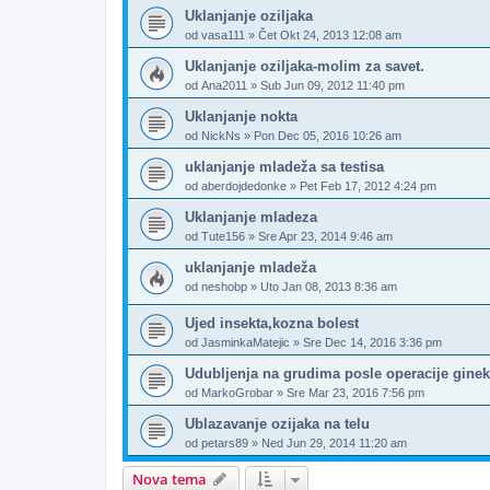
Uklanjanje oziljaka
od
vasa111
»
Čet Okt 24, 2013 12:08 am
Uklanjanje oziljaka-molim za savet.
od
Ana2011
»
Sub Jun 09, 2012 11:40 pm
Uklanjanje nokta
od
NickNs
»
Pon Dec 05, 2016 10:26 am
uklanjanje mladeža sa testisa
od
aberdojdedonke
»
Pet Feb 17, 2012 4:24 pm
Uklanjanje mladeza
od
Tute156
»
Sre Apr 23, 2014 9:46 am
uklanjanje mladeža
od
neshobp
»
Uto Jan 08, 2013 8:36 am
Ujed insekta,kozna bolest
od
JasminkaMatejic
»
Sre Dec 14, 2016 3:36 pm
Udubljenja na grudima posle operacije gine
od
MarkoGrobar
»
Sre Mar 23, 2016 7:56 pm
Ublazavanje ozijaka na telu
od
petars89
»
Ned Jun 29, 2014 11:20 am
Nova tema