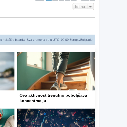
Idi na
ve kolačiće boarda
Sva vremena su u UTC+02:00 Europe/Belgrade
d
Ova aktivnost trenutno poboljšava
koncentraciju