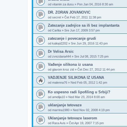
od
vitamin za dusu
»
Pon Jan 04, 2016 8:30 am
DR. ZORAN JOVANOVIC
od
secret
»
Čet Feb 17, 2011 11:38 pm
Zatezanje zadnjice sa ili bez implantanta
od
Carlita
»
Sre Jun 17, 2009 3:57 pm
zatezanje i povecanje grudi
od
kaliopi2202
»
Sre Jun 29, 2016 11:43 pm
Dr Velisa Arsic
od
zvezdana444
»
Sre Jul 08, 2015 7:25 pm
Vađenje silikona iz usana
od
glavom kroz zid
»
Čet Dec 27, 2012 11:44 pm
VADJENJE SILIKONA IZ USANA
od
malenna76
»
Ned Feb 05, 2012 1:42 pm
Ko uspesno radi lipofiling u Srbiji?
od
amelija10
»
Ned Mar 23, 2014 8:00 am
uklanjanje tetovaze
od
marrina1980
»
Ned Nov 02, 2008 4:19 pm
Uklanjanje tetovaze laserom
od
Rara Avis
»
Čet Apr 19, 2007 7:15 pm