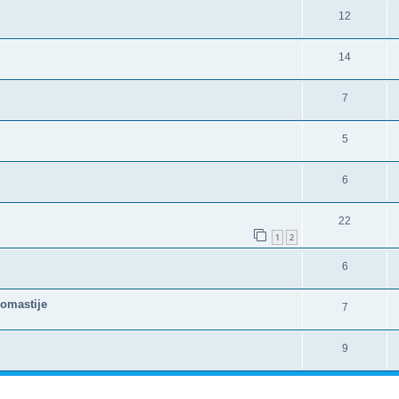
12
14
7
5
6
22
1
2
6
komastije
7
9