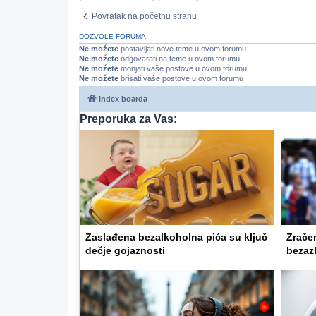
Povratak na početnu stranu
DOZVOLE FORUMA
Ne možete
postavljati nove teme u ovom forumu
Ne možete
odgovarati na teme u ovom forumu
Ne možete
monjati vaše postove u ovom forumu
Ne možete
brisati vaše postove u ovom forumu
Index boarda
Preporuka za Vas:
Zaslađena bezalkoholna pića su ključ
Zračen
dečje gojaznosti
bezaz