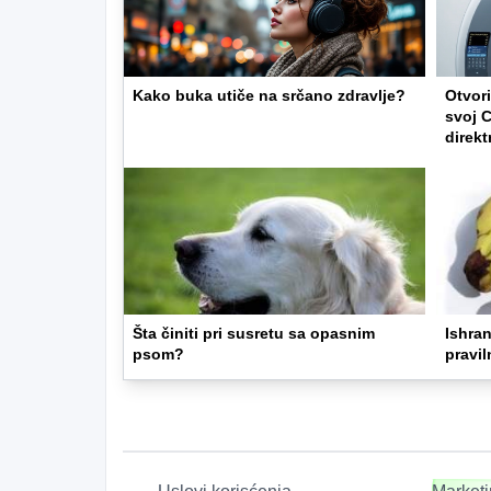
Kako buka utiče na srčano zdravlje?
Otvor
svoj C
direkt
Šta činiti pri susretu sa opasnim
Ishran
psom?
pravi