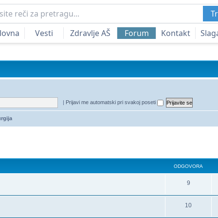
Tr
lovna
Vesti
Zdravlje AŠ
Forum
Kontakt
Slag
|
Prijavi me automatski pri svakoj poseti
rgija
a
redna pretraga
ODGOVORA
9
10