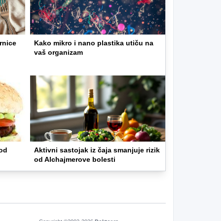
rnice
Kako mikro i nano plastika utiču na
vaš organizam
 od
Aktivni sastojak iz čaja smanjuje rizik
od Alchajmerove bolesti