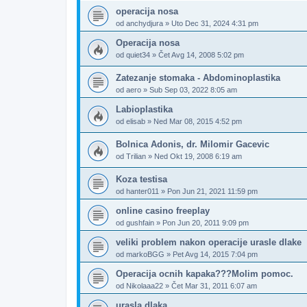
operacija nosa
od
anchydjura
»
Uto Dec 31, 2024 4:31 pm
Operacija nosa
od
quiet34
»
Čet Avg 14, 2008 5:02 pm
Zatezanje stomaka - Abdominoplastika
od
aero
»
Sub Sep 03, 2022 8:05 am
Labioplastika
od
elisab
»
Ned Mar 08, 2015 4:52 pm
Bolnica Adonis, dr. Milomir Gacevic
od
Trilian
»
Ned Okt 19, 2008 6:19 am
Koza testisa
od
hanter011
»
Pon Jun 21, 2021 11:59 pm
online casino freeplay
od
gushfain
»
Pon Jun 20, 2011 9:09 pm
veliki problem nakon operacije urasle dlake
od
markoBGG
»
Pet Avg 14, 2015 7:04 pm
Operacija ocnih kapaka???Molim pomoc.
od
Nikolaaa22
»
Čet Mar 31, 2011 6:07 am
urasla dlaka