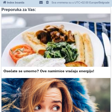
Index boarda
Sva vremena su u UTC+02:00 Europe/Belgrade
Preporuka za Vas:
Osećate se umorno? Ove namirnice vraćaju energiju!