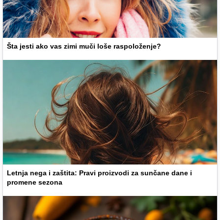
Šta jesti ako vas zimi muči loše raspoloženje?
Letnja nega i zaštita: Pravi proizvodi za sunčane dane i
promene sezona