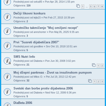
Poslednji post od
seka85
«
Pon Apr 28, 2014 1:55 pm
Odgovora:
116
1
5
6
7
8
…
Dečiji likovni konkurs
Poslednji post od
lejla15
«
Pet Feb 27, 2015 10:39 pm
Odgovora:
2
Umetničko takmičenje "Moj omiljeni recept"
Poslednji post od
annshorter
«
Pon Maj 05, 2025 9:35 am
Odgovora:
3
Prvi "Susreti dijabetičara 2007"
Poslednji post od
goodline
«
Sre Okt 10, 2018 10:51 am
Odgovora:
5
SMS Nutri Info
Poslednji post od
Diabeta
«
Pon Jun 30, 2008 3:02 pm
Odgovora:
21
1
2
Moj džepni pankreas - Život sa insulinskom pumpom
Poslednji post od
Milos O.
«
Pet Jul 19, 2013 12:42 pm
Odgovora:
32
1
2
3
Svetski dan borbe protiv dijabetesa 2006
Poslednji post od
Diabeta
«
Ned Nov 12, 2006 6:36 pm
Odgovora:
5
DiaBeta 2006