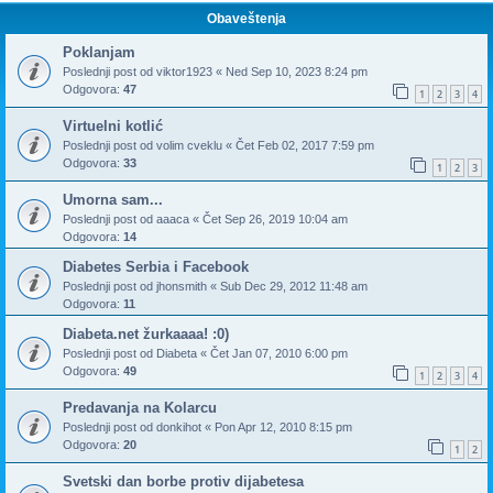
Obaveštenja
Poklanjam
Poslednji post od
viktor1923
«
Ned Sep 10, 2023 8:24 pm
Odgovora:
47
1
2
3
4
Virtuelni kotlić
Poslednji post od
volim cveklu
«
Čet Feb 02, 2017 7:59 pm
Odgovora:
33
1
2
3
Umorna sam...
Poslednji post od
aaaca
«
Čet Sep 26, 2019 10:04 am
Odgovora:
14
Diabetes Serbia i Facebook
Poslednji post od
jhonsmith
«
Sub Dec 29, 2012 11:48 am
Odgovora:
11
Diabeta.net žurkaaaa! :0)
Poslednji post od
Diabeta
«
Čet Jan 07, 2010 6:00 pm
Odgovora:
49
1
2
3
4
Predavanja na Kolarcu
Poslednji post od
donkihot
«
Pon Apr 12, 2010 8:15 pm
Odgovora:
20
1
2
Svetski dan borbe protiv dijabetesa