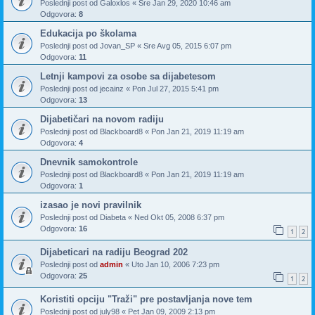
Poslednji post od
Galoxlos
«
Sre Jan 29, 2020 10:46 am
Odgovora:
8
Edukacija po školama
Poslednji post od
Jovan_SP
«
Sre Avg 05, 2015 6:07 pm
Odgovora:
11
Letnji kampovi za osobe sa dijabetesom
Poslednji post od
jecainz
«
Pon Jul 27, 2015 5:41 pm
Odgovora:
13
Dijabetičari na novom radiju
Poslednji post od
Blackboard8
«
Pon Jan 21, 2019 11:19 am
Odgovora:
4
Dnevnik samokontrole
Poslednji post od
Blackboard8
«
Pon Jan 21, 2019 11:19 am
Odgovora:
1
izasao je novi pravilnik
Poslednji post od
Diabeta
«
Ned Okt 05, 2008 6:37 pm
Odgovora:
16
1
2
Dijabeticari na radiju Beograd 202
Poslednji post od
admin
«
Uto Jan 10, 2006 7:23 pm
Odgovora:
25
1
2
Koristiti opciju "Traži" pre postavljanja nove tem
Poslednji post od
july98
«
Pet Jan 09, 2009 2:13 pm