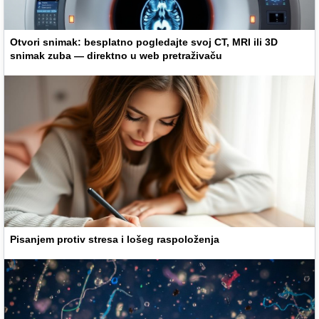
Otvori snimak: besplatno pogledajte svoj CT, MRI ili 3D
snimak zuba — direktno u web pretraživaču
Pisanjem protiv stresa i lošeg raspoloženja