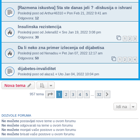
[Razmena iskustva] Sta ste danas jeli ? -diskusija o ishrani
Poslednji post od
Arthur46310
«
Pon Feb 21, 2022 9:41 am
Odgovora:
12
Insulinska rezistencija
Poslednji post od
Jelena92
«
Sre Jan 19, 2022 3:08 pm
Odgovora:
30
1
2
3
Da li neko zna primer izlecenja od dijabetisa
Poslednji post od
Nenadsu
«
Pet Jan 07, 2022 12:17 am
Odgovora:
50
1
2
3
4
dijabetes-invaliditet
Poslednji post od
alaza1
«
Uto Jan 04, 2022 10:04 pm
Nova tema
Stranica
1
od
32
1
2
3
4
5
32
Sledeća
957 tema
…
Idi na
DOZVOLE FORUMA
Ne možete
postavljati nove teme u ovom forumu
Ne možete
odgovarati na teme u ovom forumu
Ne možete
monjati vaše postove u ovom forumu
Ne možete
brisati vaše postove u ovom forumu