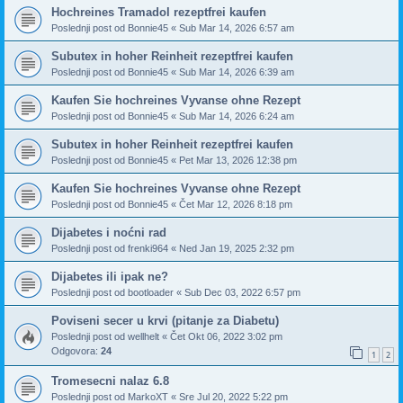
Hochreines Tramadol rezeptfrei kaufen
Poslednji post od
Bonnie45
«
Sub Mar 14, 2026 6:57 am
Subutex in hoher Reinheit rezeptfrei kaufen
Poslednji post od
Bonnie45
«
Sub Mar 14, 2026 6:39 am
Kaufen Sie hochreines Vyvanse ohne Rezept
Poslednji post od
Bonnie45
«
Sub Mar 14, 2026 6:24 am
Subutex in hoher Reinheit rezeptfrei kaufen
Poslednji post od
Bonnie45
«
Pet Mar 13, 2026 12:38 pm
Kaufen Sie hochreines Vyvanse ohne Rezept
Poslednji post od
Bonnie45
«
Čet Mar 12, 2026 8:18 pm
Dijabetes i noćni rad
Poslednji post od
frenki964
«
Ned Jan 19, 2025 2:32 pm
Dijabetes ili ipak ne?
Poslednji post od
bootloader
«
Sub Dec 03, 2022 6:57 pm
Poviseni secer u krvi (pitanje za Diabetu)
Poslednji post od
wellhelt
«
Čet Okt 06, 2022 3:02 pm
Odgovora:
24
1
2
Tromesecni nalaz 6.8
Poslednji post od
MarkoXT
«
Sre Jul 20, 2022 5:22 pm