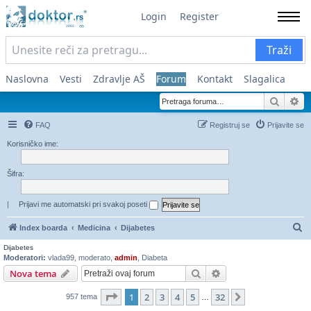
Login
Register
Traži
Naslovna
Vesti
Zdravlje AŠ
Forum
Kontakt
Slagalica
Pretra
Na
FAQ
Registruj se
Prijavite se
Korisničko ime:
Šifra:
|
Prijavi me automatski pri svakoj poseti
Pr
Index boarda
Medicina
Dijabetes
Dijabetes
Moderatori:
vlada99
,
moderato
,
admin
,
Diabeta
Pretraga
Napredna pretraga
Nova tema
Stranica
1
od
32
1
2
3
4
5
32
Sledeća
957 tema
…