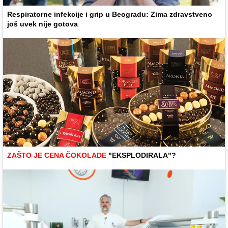
Respiratorne infekcije i grip u Beogradu: Zima zdravstveno
još uvek nije gotova
ZAŠTO JE CENA ČOKOLADE
"EKSPLODIRALA"?