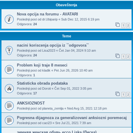
Obaveštenja
Nova opcija na forumu - AVATARI
Poslednji post od
dr.Ubiparip
«
Sub Dec 12, 2015 6:19 pm
Odgovora:
24
1
2
Teme
nacini koriscenja opcija iz ``odgovora``
Poslednji post od
Lisa2023
«
Čet Jan 04, 2024 9:10 am
Odgovora:
24
1
2
Problem koji traje 8 meseci
Poslednji post od
kladik
«
Pet Jun 26, 2026 10:40 am
Odgovora:
1
Statisticka obrada podataka
Poslednji post od
Doroti
«
Čet Sep 01, 2022 3:05 pm
Odgovora:
17
1
2
ANKSIOZNOST
Poslednji post od
planeta_zemlja
«
Ned Avg 15, 2021 12:18 pm
Pogresna dijagnoza za generalizovani anksiozni poremecaj
Poslednji post od
caci23
«
Sre Jul 21, 2021 7:39 am
зимняя женская обувь ecco Liska (Лиска)