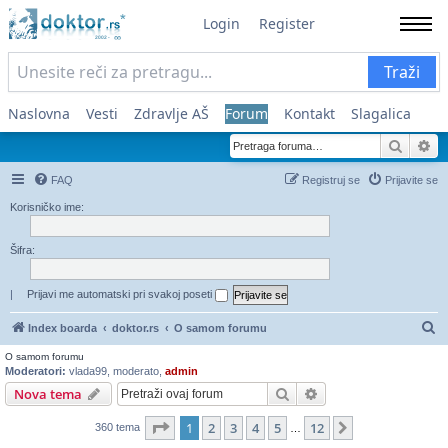
Login
Register
Traži
Naslovna
Vesti
Zdravlje AŠ
Forum
Kontakt
Slagalica
Pretra
Na
FAQ
Registruj se
Prijavite se
Korisničko ime:
Šifra:
|
Prijavi me automatski pri svakoj poseti
Pr
Index boarda
doktor.rs
O samom forumu
O samom forumu
Moderatori:
vlada99
,
moderato
,
admin
Pretraga
Napredna pretraga
Nova tema
Stranica
1
od
12
1
2
3
4
5
12
Sledeća
360 tema
…