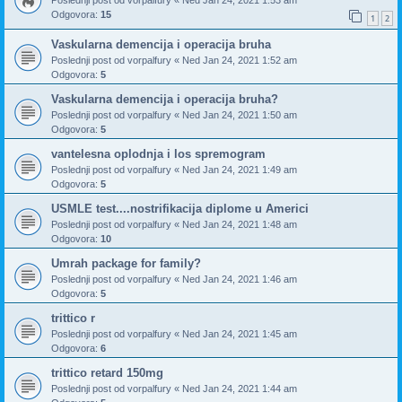
Odgovora:
15
1
2
Vaskularna demencija i operacija bruha
Poslednji post od
vorpalfury
«
Ned Jan 24, 2021 1:52 am
Odgovora:
5
Vaskularna demencija i operacija bruha?
Poslednji post od
vorpalfury
«
Ned Jan 24, 2021 1:50 am
Odgovora:
5
vantelesna oplodnja i los spremogram
Poslednji post od
vorpalfury
«
Ned Jan 24, 2021 1:49 am
Odgovora:
5
USMLE test....nostrifikacija diplome u Americi
Poslednji post od
vorpalfury
«
Ned Jan 24, 2021 1:48 am
Odgovora:
10
Umrah package for family?
Poslednji post od
vorpalfury
«
Ned Jan 24, 2021 1:46 am
Odgovora:
5
trittico r
Poslednji post od
vorpalfury
«
Ned Jan 24, 2021 1:45 am
Odgovora:
6
trittico retard 150mg
Poslednji post od
vorpalfury
«
Ned Jan 24, 2021 1:44 am