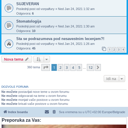
SUJEVERAN
Poslednji post od
vorpalfury
«
Ned Jan 24, 2021 1:32 am
Odgovora:
6
Stomatologija
Poslednji post od
vorpalfury
«
Ned Jan 24, 2021 1:30 am
Odgovora:
10
Sta se podrazumeva pod nesavestnim lecenjem?!
Poslednji post od
vorpalfury
«
Ned Jan 24, 2021 1:26 am
Odgovora:
45
1
2
3
4
Nova tema
Stranica
1
od
12
1
2
3
4
5
12
Sledeća
360 tema
…
Idi na
DOZVOLE FORUMA
Ne možete
postavljati nove teme u ovom forumu
Ne možete
odgovarati na teme u ovom forumu
Ne možete
monjati vaše postove u ovom forumu
Ne možete
brisati vaše postove u ovom forumu
Index boarda
Sva vremena su u UTC+02:00 Europe/Belgrade
Preporuka za Vas: