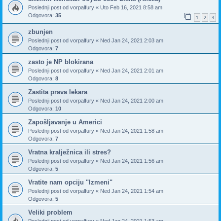
Poslednji post od
vorpalfury
«
Uto Feb 16, 2021 8:58 am
Odgovora:
35
1
2
3
zbunjen
Poslednji post od
vorpalfury
«
Ned Jan 24, 2021 2:03 am
Odgovora:
7
zasto je NP blokirana
Poslednji post od
vorpalfury
«
Ned Jan 24, 2021 2:01 am
Odgovora:
8
Zastita prava lekara
Poslednji post od
vorpalfury
«
Ned Jan 24, 2021 2:00 am
Odgovora:
10
Zapošljavanje u Americi
Poslednji post od
vorpalfury
«
Ned Jan 24, 2021 1:58 am
Odgovora:
7
Vratna kralježnica ili stres?
Poslednji post od
vorpalfury
«
Ned Jan 24, 2021 1:56 am
Odgovora:
5
Vratite nam opciju "Izmeni"
Poslednji post od
vorpalfury
«
Ned Jan 24, 2021 1:54 am
Odgovora:
5
Veliki problem
Poslednji post od
vorpalfury
«
Ned Jan 24, 2021 1:53 am