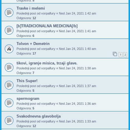
Odgovora:
5
Travke i melemi
Poslednji post od
vorpalfury
«
Ned Jan 24, 2021 1:42 am
Odgovora:
12
[b]TRADICIONALNA MEDICINA[/b]
Poslednji post od
vorpalfury
«
Ned Jan 24, 2021 1:41 am
Odgovora:
6
Tolvon + Demetrin
Poslednji post od
vorpalfury
«
Ned Jan 24, 2021 1:40 am
Odgovora:
17
1
2
tikovi, igranje misica, trzaji glave.
Poslednji post od
vorpalfury
«
Ned Jan 24, 2021 1:38 am
Odgovora:
7
This Super!
Poslednji post od
vorpalfury
«
Ned Jan 24, 2021 1:37 am
Odgovora:
5
spermogram
Poslednji post od
vorpalfury
«
Ned Jan 24, 2021 1:36 am
Odgovora:
5
Svakodnevna glavobolja
Poslednji post od
vorpalfury
«
Ned Jan 24, 2021 1:33 am
Odgovora:
12