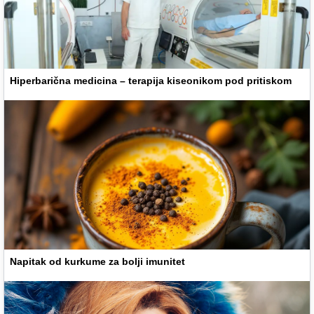
Hiperbarična medicina – terapija kiseonikom pod pritiskom
Napitak od kurkume za bolji imunitet