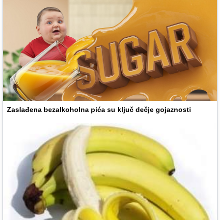
Zaslađena bezalkoholna pića su ključ dečje gojaznosti