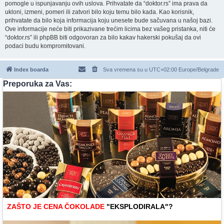
pomogle u ispunjavanju ovih uslova. Prihvatate da “doktor.rs” ima prava da
ukloni, izmeni, pomeri ili zatvori bilo koju temu bilo kada. Kao korisnik,
prihvatate da bilo koja informacija koju unesete bude sačuvana u našoj bazi.
Ove informacije neće biti prikazivane trećim licima bez vašeg pristanka, niti će
“doktor.rs” ili phpBB biti odgovoran za bilo kakav hakerski pokušaj da ovi
podaci budu kompromitovani.
Index boarda
Sva vremena su u UTC+02:00 Europe/Belgrade
Preporuka za Vas:
ZAŠTO JE CENA ČOKOLADE
"EKSPLODIRALA"?