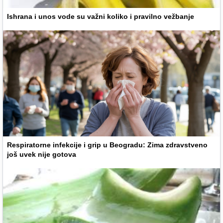
Ishrana i unos vode su važni koliko i pravilno vežbanje
Respiratorne infekcije i grip u Beogradu: Zima zdravstveno
još uvek nije gotova