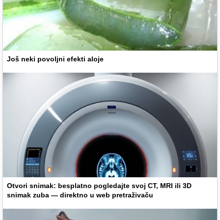
Još neki povoljni efekti aloje
Otvori snimak: besplatno pogledajte svoj CT, MRI ili 3D
snimak zuba — direktno u web pretraživaču