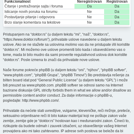
Funkcionalnost
Neregistrovan
Registrovan
Čitanje i pretraživanje sajta i foruma
Da
Da
Isticanje novih poruka na forumu
Ne
Da
Postavljanje pitanje i odgovora
Ne
Da
Brzo slanje komentara na tekstove
Ne
Da
Pristupanjem na “doktor.rs” (u daljem tekstu “mi”, “naš”, “doktor.rs”,
“https://www.doktor.rs/forum”), prihvatate uslove navedene u daljem tekstu
uslove. Ako se ne slažete sa uslovima molimo vas da ne pristupate i/ili koristite
“doktor.rs”. Mi možemo ove uslove promeniti bilo kada i obavestićemo vas o
tome, mada bi bilo mudro da sami proverite regulativnost uslova dok koristite
“doktor.rs”. Posle izmena to znači da prihvatate nove uslove.
Naše forume pokreće phpBB (u daljem tekstu “oni”, “njihov”, “phpBB softver”,
“www.phpbb.com”, “phpBB Grupa”, “phpBB Timovi”) što predstavlja rešenje za
bilten board idat pod “
General Public License
” (u daljem tekstu “GPL”) i može
biti preuzet sa
www.phpbb.com
. phpBB softver se odnosi samo na Internet
bazirane diskusije GPL strictly forbids them in what we allow and/or disallow as
permissible content and/or conduct. Za dalje informacije o phpBB-u,
pogledajte:
http://www.phpbb.com/
.
Prihvatate da nećete slati uvredljive, vulgarne, kleveničke, reči mržnje, preteće,
seksualno orijentisane reči ili bilo kakav materijal koji ne poštuje zakon vaše
zemlje, zemlje gde je “doktor.rs” hostovan kao i međunarodni zakon. Čineći to,
rizikujete da budete odmah i zauvek izbačeni, uz obaveštenje vašeg Internet
provajdera ako mi tako zahtevamo. IP adrese svih postova se beleže da bi