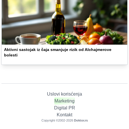
Aktivni sastojak iz čaja smanjuje rizik od Alchajmerove
bolesti
Uslovi korisćenja
Marketing
Digital PR
Kontakt
Copyright ©2002-
2026
Doktor.rs