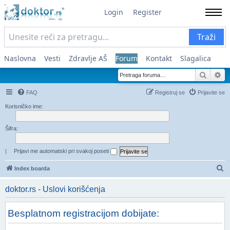
Login
Register
Traži
Naslovna
Vesti
Zdravlje AŠ
Forum
Kontakt
Slagalica
Pretra
Na
FAQ
Registruj se
Prijavite se
Korisničko ime:
Šifra:
|
Prijavi me automatski pri svakoj poseti
Pr
Index boarda
doktor.rs - Uslovi korišćenja
Besplatnom registracijom dobijate: