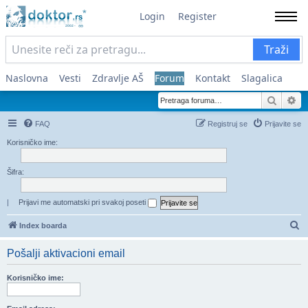
Login
Register
Traži
Naslovna
Vesti
Zdravlje AŠ
Forum
Kontakt
Slagalica
Pretra
Na
FAQ
Registruj se
Prijavite se
Korisničko ime:
Šifra:
|
Prijavi me automatski pri svakoj poseti
Pr
Index boarda
Pošalji aktivacioni email
Korisničko ime: