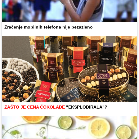
Zračenje mobilnih telefona nije bezazleno
ZAŠTO JE CENA ČOKOLADE
"EKSPLODIRALA"?