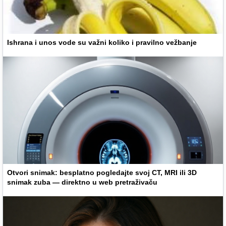
Ishrana i unos vode su važni koliko i pravilno vežbanje
Otvori snimak: besplatno pogledajte svoj CT, MRI ili 3D
snimak zuba — direktno u web pretraživaču