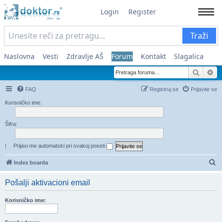
Login
Register
Traži
Naslovna
Vesti
Zdravlje AŠ
Forum
Kontakt
Slagalica
Pretra
Na
FAQ
Registruj se
Prijavite se
Korisničko ime:
Šifra:
|
Prijavi me automatski pri svakoj poseti
Pr
Index boarda
Pošalji aktivacioni email
Korisničko ime: