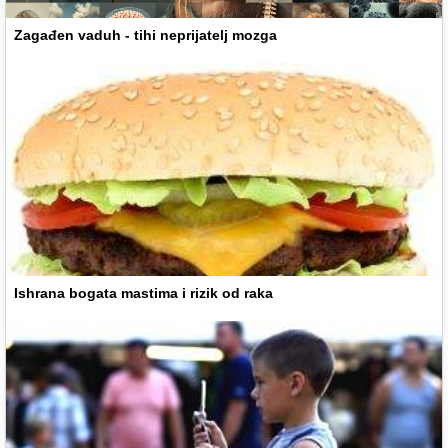
Zagađen vaduh - tihi neprijatelj mozga
Ishrana bogata mastima i rizik od raka