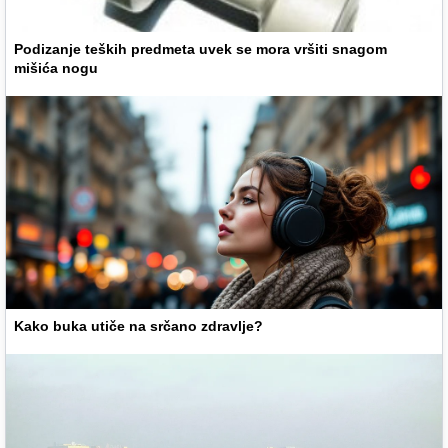
Podizanje teških predmeta uvek se mora vršiti snagom
mišića nogu
Kako buka utiče na srčano zdravlje?