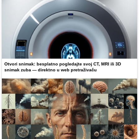
Otvori snimak: besplatno pogledajte svoj CT, MRI ili 3D
snimak zuba — direktno u web pretraživaču