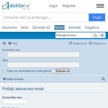
Login
Register
Traži
Naslovna
Vesti
Zdravlje AŠ
Forum
Kontakt
Slagalica
Pretra
Na
FAQ
Registruj se
Prijavite se
Korisničko ime:
Šifra:
|
Prijavi me automatski pri svakoj poseti
Pr
Index boarda
Pošalji aktivacioni email
Korisničko ime: