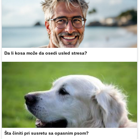
Da li kosa može da osedi usled stresa?
Šta činiti pri susretu sa opasnim psom?