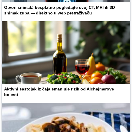
Otvori snimak: besplatno pogledajte svoj CT, MRI ili 3D
snimak zuba — direktno u web pretraživaču
Aktivni sastojak iz čaja smanjuje rizik od Alchajmerove
bolesti