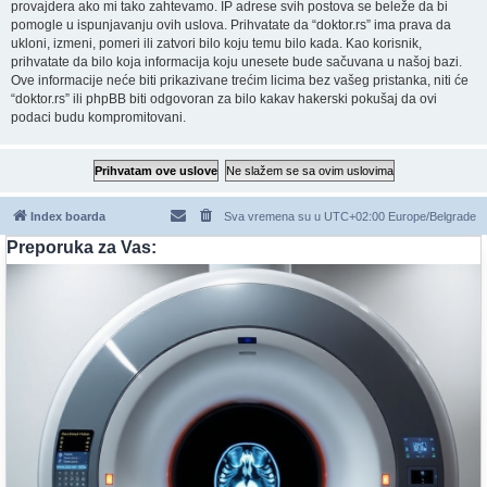
provajdera ako mi tako zahtevamo. IP adrese svih postova se beleže da bi
pomogle u ispunjavanju ovih uslova. Prihvatate da “doktor.rs” ima prava da
ukloni, izmeni, pomeri ili zatvori bilo koju temu bilo kada. Kao korisnik,
prihvatate da bilo koja informacija koju unesete bude sačuvana u našoj bazi.
Ove informacije neće biti prikazivane trećim licima bez vašeg pristanka, niti će
“doktor.rs” ili phpBB biti odgovoran za bilo kakav hakerski pokušaj da ovi
podaci budu kompromitovani.
Index boarda
Sva vremena su u UTC+02:00 Europe/Belgrade
Preporuka za Vas: