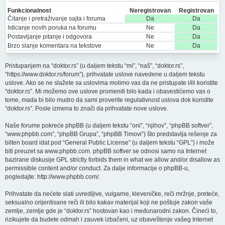
Funkcionalnost
Neregistrovan
Registrovan
Čitanje i pretraživanje sajta i foruma
Da
Da
Isticanje novih poruka na forumu
Ne
Da
Postavljanje pitanje i odgovora
Ne
Da
Brzo slanje komentara na tekstove
Ne
Da
Pristupanjem na “doktor.rs” (u daljem tekstu “mi”, “naš”, “doktor.rs”,
“https://www.doktor.rs/forum”), prihvatate uslove navedene u daljem tekstu
uslove. Ako se ne slažete sa uslovima molimo vas da ne pristupate i/ili koristite
“doktor.rs”. Mi možemo ove uslove promeniti bilo kada i obavestićemo vas o
tome, mada bi bilo mudro da sami proverite regulativnost uslova dok koristite
“doktor.rs”. Posle izmena to znači da prihvatate nove uslove.
Naše forume pokreće phpBB (u daljem tekstu “oni”, “njihov”, “phpBB softver”,
“www.phpbb.com”, “phpBB Grupa”, “phpBB Timovi”) što predstavlja rešenje za
bilten board idat pod “
General Public License
” (u daljem tekstu “GPL”) i može
biti preuzet sa
www.phpbb.com
. phpBB softver se odnosi samo na Internet
bazirane diskusije GPL strictly forbids them in what we allow and/or disallow as
permissible content and/or conduct. Za dalje informacije o phpBB-u,
pogledajte:
http://www.phpbb.com/
.
Prihvatate da nećete slati uvredljive, vulgarne, kleveničke, reči mržnje, preteće,
seksualno orijentisane reči ili bilo kakav materijal koji ne poštuje zakon vaše
zemlje, zemlje gde je “doktor.rs” hostovan kao i međunarodni zakon. Čineći to,
rizikujete da budete odmah i zauvek izbačeni, uz obaveštenje vašeg Internet