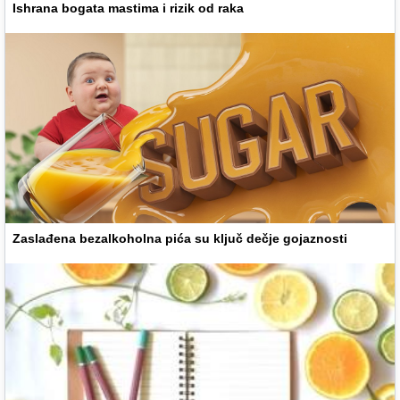
Ishrana bogata mastima i rizik od raka
Zaslađena bezalkoholna pića su ključ dečje gojaznosti