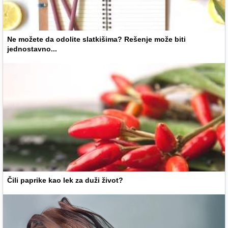
Ne možete da odolite slatkišima? Rešenje može biti
jednostavno...
Čili paprike kao lek za duži život?