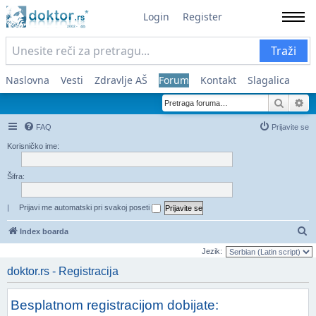
Login
Register
Traži
Naslovna
Vesti
Zdravlje AŠ
Forum
Kontakt
Slagalica
Pretra
Na
FAQ
Prijavite se
Korisničko ime:
Šifra:
|
Prijavi me automatski pri svakoj poseti
Pr
Index boarda
Jezik:
doktor.rs - Registracija
Besplatnom registracijom dobijate: