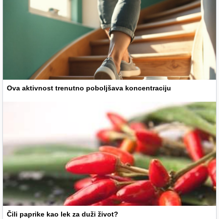
Ova aktivnost trenutno poboljšava koncentraciju
Čili paprike kao lek za duži život?