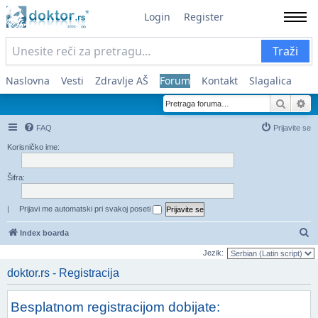
Login
Register
Traži
Naslovna
Vesti
Zdravlje AŠ
Forum
Kontakt
Slagalica
Pretra
Na
FAQ
Prijavite se
Korisničko ime:
Šifra:
|
Prijavi me automatski pri svakoj poseti
Pr
Index boarda
Jezik:
doktor.rs - Registracija
Besplatnom registracijom dobijate: