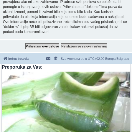
provajdera ako mi tako zahtevamo. IP adrese svih postova se beleže da bi
pomogle u ispunjavanju ovih uslova. Prihvatate da “doktor.rs” ima prava da
ukloni, izmeni, pomeri ili zatvori bilo koju temu bilo kada. Kao korisnik,
prihvatate da bilo koja informacija koju unesete bude sačuvana u našoj bazi.
Ove informacije neće biti prikazivane trećim licima bez vašeg pristanka, niti će
“doktor.rs” ili phpBB biti odgovoran za bilo kakav hakerski pokušaj da ovi
podaci budu kompromitovani.
Index boarda
Sva vremena su u UTC+02:00 Europe/Belgrade
Preporuka za Vas: