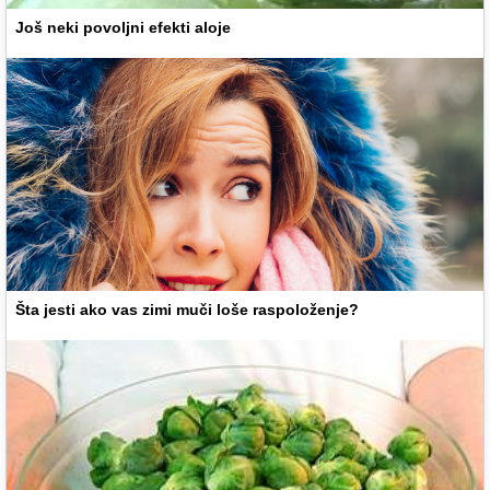
Još neki povoljni efekti aloje
Šta jesti ako vas zimi muči loše raspoloženje?