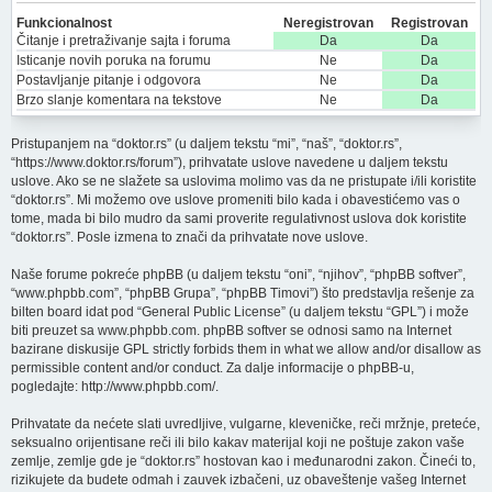
Funkcionalnost
Neregistrovan
Registrovan
Čitanje i pretraživanje sajta i foruma
Da
Da
Isticanje novih poruka na forumu
Ne
Da
Postavljanje pitanje i odgovora
Ne
Da
Brzo slanje komentara na tekstove
Ne
Da
Pristupanjem na “doktor.rs” (u daljem tekstu “mi”, “naš”, “doktor.rs”,
“https://www.doktor.rs/forum”), prihvatate uslove navedene u daljem tekstu
uslove. Ako se ne slažete sa uslovima molimo vas da ne pristupate i/ili koristite
“doktor.rs”. Mi možemo ove uslove promeniti bilo kada i obavestićemo vas o
tome, mada bi bilo mudro da sami proverite regulativnost uslova dok koristite
“doktor.rs”. Posle izmena to znači da prihvatate nove uslove.
Naše forume pokreće phpBB (u daljem tekstu “oni”, “njihov”, “phpBB softver”,
“www.phpbb.com”, “phpBB Grupa”, “phpBB Timovi”) što predstavlja rešenje za
bilten board idat pod “
General Public License
” (u daljem tekstu “GPL”) i može
biti preuzet sa
www.phpbb.com
. phpBB softver se odnosi samo na Internet
bazirane diskusije GPL strictly forbids them in what we allow and/or disallow as
permissible content and/or conduct. Za dalje informacije o phpBB-u,
pogledajte:
http://www.phpbb.com/
.
Prihvatate da nećete slati uvredljive, vulgarne, kleveničke, reči mržnje, preteće,
seksualno orijentisane reči ili bilo kakav materijal koji ne poštuje zakon vaše
zemlje, zemlje gde je “doktor.rs” hostovan kao i međunarodni zakon. Čineći to,
rizikujete da budete odmah i zauvek izbačeni, uz obaveštenje vašeg Internet