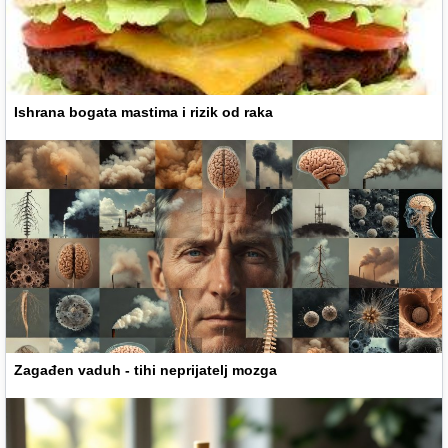
Ishrana bogata mastima i rizik od raka
Zagađen vaduh - tihi neprijatelj mozga