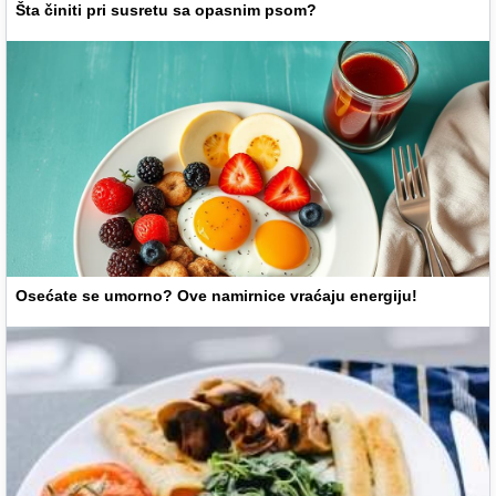
Šta činiti pri susretu sa opasnim psom?
Osećate se umorno? Ove namirnice vraćaju energiju!