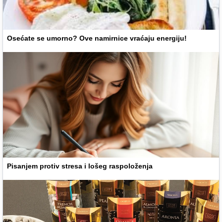
Osećate se umorno? Ove namirnice vraćaju energiju!
Pisanjem protiv stresa i lošeg raspoloženja