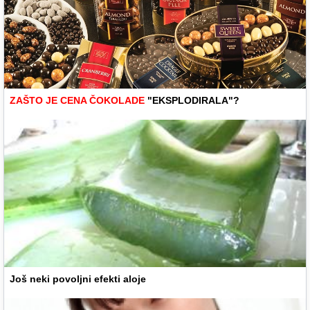
ZAŠTO JE CENA ČOKOLADE
"EKSPLODIRALA"?
Još neki povoljni efekti aloje