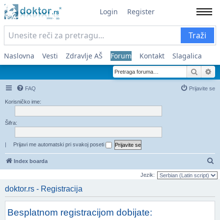
Login
Register
Traži
Naslovna
Vesti
Zdravlje AŠ
Forum
Kontakt
Slagalica
Pretra
Na
FAQ
Prijavite se
Korisničko ime:
Šifra:
|
Prijavi me automatski pri svakoj poseti
Pr
Index boarda
Jezik:
doktor.rs - Registracija
Besplatnom registracijom dobijate: