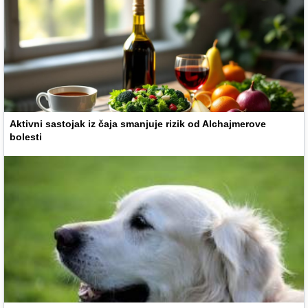
Aktivni sastojak iz čaja smanjuje rizik od Alchajmerove
bolesti