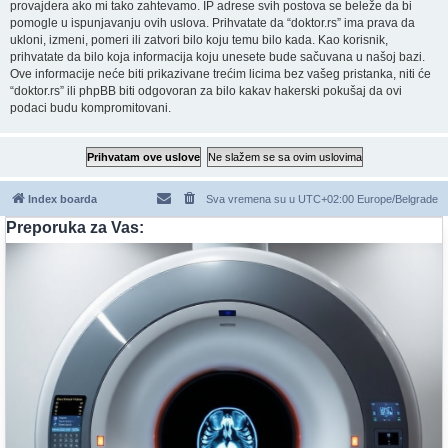
provajdera ako mi tako zahtevamo. IP adrese svih postova se beleže da bi
pomogle u ispunjavanju ovih uslova. Prihvatate da “doktor.rs” ima prava da
ukloni, izmeni, pomeri ili zatvori bilo koju temu bilo kada. Kao korisnik,
prihvatate da bilo koja informacija koju unesete bude sačuvana u našoj bazi.
Ove informacije neće biti prikazivane trećim licima bez vašeg pristanka, niti će
“doktor.rs” ili phpBB biti odgovoran za bilo kakav hakerski pokušaj da ovi
podaci budu kompromitovani.
Index boarda
Sva vremena su u UTC+02:00 Europe/Belgrade
Preporuka za Vas: