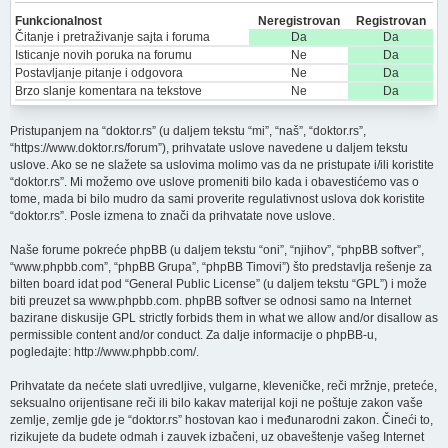
Funkcionalnost
Neregistrovan
Registrovan
Čitanje i pretraživanje sajta i foruma
Da
Da
Isticanje novih poruka na forumu
Ne
Da
Postavljanje pitanje i odgovora
Ne
Da
Brzo slanje komentara na tekstove
Ne
Da
Pristupanjem na “doktor.rs” (u daljem tekstu “mi”, “naš”, “doktor.rs”,
“https://www.doktor.rs/forum”), prihvatate uslove navedene u daljem tekstu
uslove. Ako se ne slažete sa uslovima molimo vas da ne pristupate i/ili koristite
“doktor.rs”. Mi možemo ove uslove promeniti bilo kada i obavestićemo vas o
tome, mada bi bilo mudro da sami proverite regulativnost uslova dok koristite
“doktor.rs”. Posle izmena to znači da prihvatate nove uslove.
Naše forume pokreće phpBB (u daljem tekstu “oni”, “njihov”, “phpBB softver”,
“www.phpbb.com”, “phpBB Grupa”, “phpBB Timovi”) što predstavlja rešenje za
bilten board idat pod “
General Public License
” (u daljem tekstu “GPL”) i može
biti preuzet sa
www.phpbb.com
. phpBB softver se odnosi samo na Internet
bazirane diskusije GPL strictly forbids them in what we allow and/or disallow as
permissible content and/or conduct. Za dalje informacije o phpBB-u,
pogledajte:
http://www.phpbb.com/
.
Prihvatate da nećete slati uvredljive, vulgarne, kleveničke, reči mržnje, preteće,
seksualno orijentisane reči ili bilo kakav materijal koji ne poštuje zakon vaše
zemlje, zemlje gde je “doktor.rs” hostovan kao i međunarodni zakon. Čineći to,
rizikujete da budete odmah i zauvek izbačeni, uz obaveštenje vašeg Internet