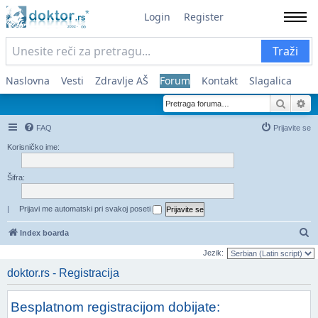
Login
Register
Traži
Naslovna
Vesti
Zdravlje AŠ
Forum
Kontakt
Slagalica
Pretra
Na
FAQ
Prijavite se
Korisničko ime:
Šifra:
|
Prijavi me automatski pri svakoj poseti
Pr
Index boarda
Jezik:
doktor.rs - Registracija
Besplatnom registracijom dobijate: