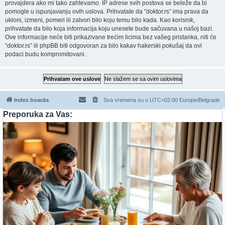
provajdera ako mi tako zahtevamo. IP adrese svih postova se beleže da bi
pomogle u ispunjavanju ovih uslova. Prihvatate da “doktor.rs” ima prava da
ukloni, izmeni, pomeri ili zatvori bilo koju temu bilo kada. Kao korisnik,
prihvatate da bilo koja informacija koju unesete bude sačuvana u našoj bazi.
Ove informacije neće biti prikazivane trećim licima bez vašeg pristanka, niti će
“doktor.rs” ili phpBB biti odgovoran za bilo kakav hakerski pokušaj da ovi
podaci budu kompromitovani.
Index boarda
Sva vremena su u UTC+02:00 Europe/Belgrade
Preporuka za Vas: