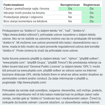
Funkcionalnost
Neregistrovan
Registrovan
Čitanje i pretraživanje sajta i foruma
Da
Da
Isticanje novih poruka na forumu
Ne
Da
Postavljanje pitanje i odgovora
Ne
Da
Brzo slanje komentara na tekstove
Ne
Da
Pristupanjem na “doktor.rs” (u daljem tekstu “mi”, “naš”, “doktor.rs”,
“https://www.doktor.rs/forum”), prihvatate uslove navedene u daljem tekstu
uslove. Ako se ne slažete sa uslovima molimo vas da ne pristupate i/ili koristite
“doktor.rs”. Mi možemo ove uslove promeniti bilo kada i obavestićemo vas o
tome, mada bi bilo mudro da sami proverite regulativnost uslova dok koristite
“doktor.rs”. Posle izmena to znači da prihvatate nove uslove.
Naše forume pokreće phpBB (u daljem tekstu “oni”, “njihov”, “phpBB softver”,
“www.phpbb.com”, “phpBB Grupa”, “phpBB Timovi”) što predstavlja rešenje za
bilten board idat pod “
General Public License
” (u daljem tekstu “GPL”) i može
biti preuzet sa
www.phpbb.com
. phpBB softver se odnosi samo na Internet
bazirane diskusije GPL strictly forbids them in what we allow and/or disallow as
permissible content and/or conduct. Za dalje informacije o phpBB-u,
pogledajte:
http://www.phpbb.com/
.
Prihvatate da nećete slati uvredljive, vulgarne, kleveničke, reči mržnje, preteće,
seksualno orijentisane reči ili bilo kakav materijal koji ne poštuje zakon vaše
zemlje, zemlje gde je “doktor.rs” hostovan kao i međunarodni zakon. Čineći to,
rizikujete da budete odmah i zauvek izbačeni, uz obaveštenje vašeg Internet