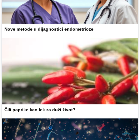
Nove metode u dijagnostici endometrioze
Čili paprike kao lek za duži život?