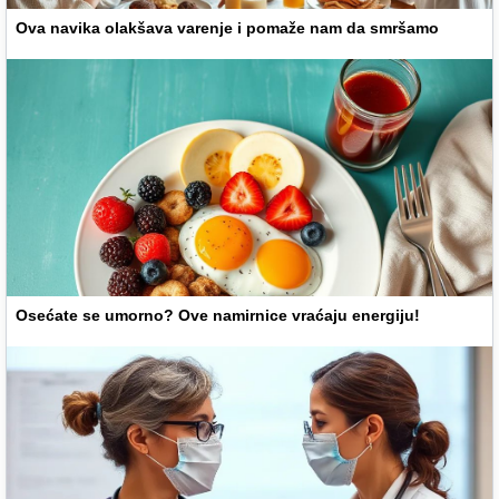
Ova navika olakšava varenje i pomaže nam da smršamo
Osećate se umorno? Ove namirnice vraćaju energiju!