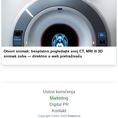
Otvori snimak: besplatno pogledajte svoj CT, MRI ili 3D
snimak zuba — direktno u web pretraživaču
Uslovi korisćenja
Marketing
Digital PR
Kontakt
Copyright ©2002-
2026
Doktor.rs