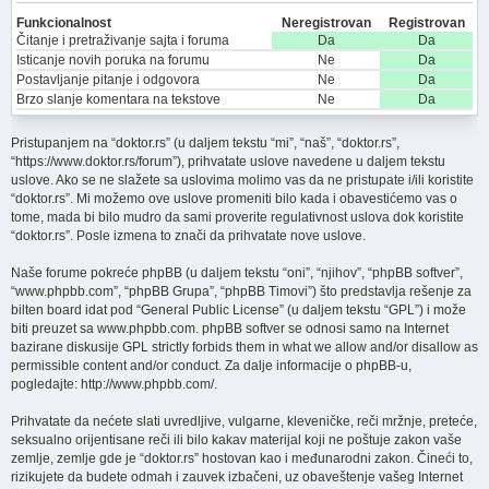
Funkcionalnost
Neregistrovan
Registrovan
Čitanje i pretraživanje sajta i foruma
Da
Da
Isticanje novih poruka na forumu
Ne
Da
Postavljanje pitanje i odgovora
Ne
Da
Brzo slanje komentara na tekstove
Ne
Da
Pristupanjem na “doktor.rs” (u daljem tekstu “mi”, “naš”, “doktor.rs”,
“https://www.doktor.rs/forum”), prihvatate uslove navedene u daljem tekstu
uslove. Ako se ne slažete sa uslovima molimo vas da ne pristupate i/ili koristite
“doktor.rs”. Mi možemo ove uslove promeniti bilo kada i obavestićemo vas o
tome, mada bi bilo mudro da sami proverite regulativnost uslova dok koristite
“doktor.rs”. Posle izmena to znači da prihvatate nove uslove.
Naše forume pokreće phpBB (u daljem tekstu “oni”, “njihov”, “phpBB softver”,
“www.phpbb.com”, “phpBB Grupa”, “phpBB Timovi”) što predstavlja rešenje za
bilten board idat pod “
General Public License
” (u daljem tekstu “GPL”) i može
biti preuzet sa
www.phpbb.com
. phpBB softver se odnosi samo na Internet
bazirane diskusije GPL strictly forbids them in what we allow and/or disallow as
permissible content and/or conduct. Za dalje informacije o phpBB-u,
pogledajte:
http://www.phpbb.com/
.
Prihvatate da nećete slati uvredljive, vulgarne, kleveničke, reči mržnje, preteće,
seksualno orijentisane reči ili bilo kakav materijal koji ne poštuje zakon vaše
zemlje, zemlje gde je “doktor.rs” hostovan kao i međunarodni zakon. Čineći to,
rizikujete da budete odmah i zauvek izbačeni, uz obaveštenje vašeg Internet