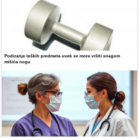
Podizanje teških predmeta uvek se mora vršiti snagom
mišića nogu