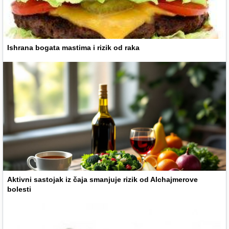
Ishrana bogata mastima i rizik od raka
Aktivni sastojak iz čaja smanjuje rizik od Alchajmerove
bolesti