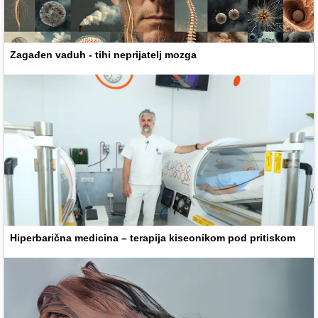
Zagađen vaduh - tihi neprijatelj mozga
Hiperbarična medicina – terapija kiseonikom pod pritiskom