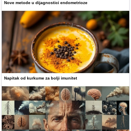
Nove metode u dijagnostici endometrioze
Napitak od kurkume za bolji imunitet