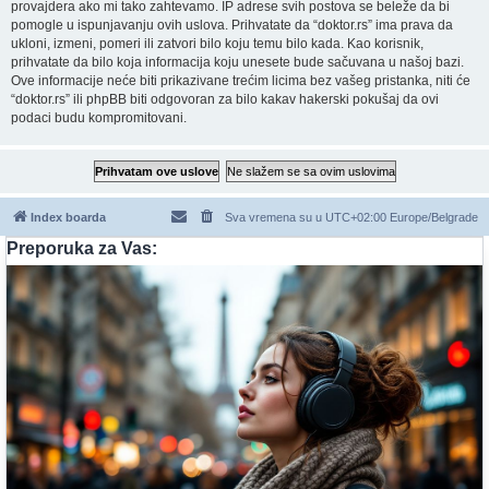
provajdera ako mi tako zahtevamo. IP adrese svih postova se beleže da bi
pomogle u ispunjavanju ovih uslova. Prihvatate da “doktor.rs” ima prava da
ukloni, izmeni, pomeri ili zatvori bilo koju temu bilo kada. Kao korisnik,
prihvatate da bilo koja informacija koju unesete bude sačuvana u našoj bazi.
Ove informacije neće biti prikazivane trećim licima bez vašeg pristanka, niti će
“doktor.rs” ili phpBB biti odgovoran za bilo kakav hakerski pokušaj da ovi
podaci budu kompromitovani.
Index boarda
Sva vremena su u UTC+02:00 Europe/Belgrade
Preporuka za Vas: