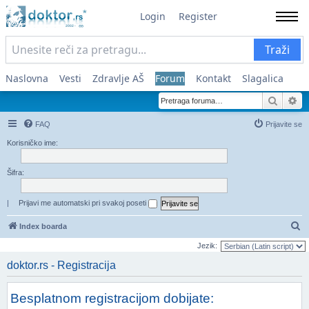
Login
Register
Traži
Naslovna
Vesti
Zdravlje AŠ
Forum
Kontakt
Slagalica
Pretra
Na
FAQ
Prijavite se
Korisničko ime:
Šifra:
|
Prijavi me automatski pri svakoj poseti
Pr
Index boarda
Jezik:
doktor.rs - Registracija
Besplatnom registracijom dobijate: