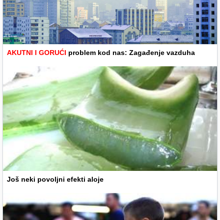
AKUTNI I GORUĆI
problem kod nas: Zagađenje vazduha
Još neki povoljni efekti aloje