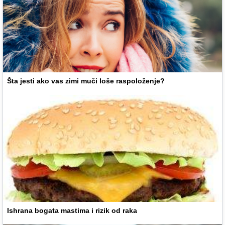
Šta jesti ako vas zimi muči loše raspoloženje?
Ishrana bogata mastima i rizik od raka