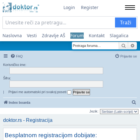
Login
Register
Traži
Naslovna
Vesti
Zdravlje AŠ
Forum
Kontakt
Slagalica
Pretra
Na
FAQ
Prijavite se
Korisničko ime:
Šifra:
|
Prijavi me automatski pri svakoj poseti
Pr
Index boarda
Jezik:
doktor.rs - Registracija
Besplatnom registracijom dobijate: