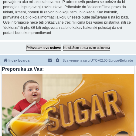
provajdera ako mi tako zahtevamo. IP adrese svih postova se beleže da bi
pomogle u ispunjavanju ovih uslova. Prihvatate da “doktor.rs” ima prava da
ukloni, izmeni, pomeri ili zatvori bilo koju temu bilo kada. Kao korisnik,
prihvatate da bilo koja informacija koju unesete bude sačuvana u našoj bazi.
Ove informacije neće biti prikazivane trećim licima bez vašeg pristanka, niti će
“doktor.rs” ili phpBB biti odgovoran za bilo kakav hakerski pokušaj da ovi
podaci budu kompromitovani.
Index boarda
Sva vremena su u UTC+02:00 Europe/Belgrade
Preporuka za Vas: