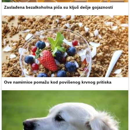
Zaslađena bezalkoholna pića su ključ dečje gojaznosti
Ove namirnice pomažu kod povišenog krvnog pritiska