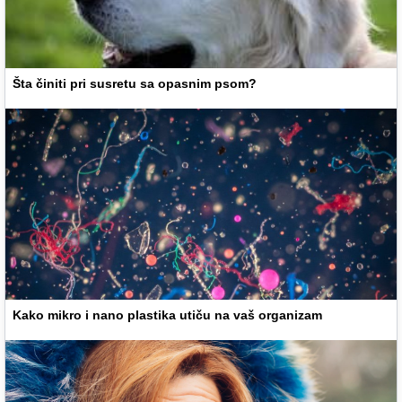
Šta činiti pri susretu sa opasnim psom?
Kako mikro i nano plastika utiču na vaš organizam