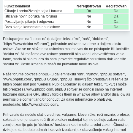
Funkcionalnost
Neregistrovan
Registrovan
Čitanje i pretraživanje sajta i foruma
Da
Da
Isticanje novih poruka na forumu
Ne
Da
Postavljanje pitanje i odgovora
Ne
Da
Brzo slanje komentara na tekstove
Ne
Da
Pristupanjem na “doktor.rs” (u daljem tekstu “mi”, “naš”, “doktor.rs”,
“https://www.doktor.rs/forum”), prihvatate uslove navedene u daljem tekstu
uslove. Ako se ne slažete sa uslovima molimo vas da ne pristupate i/ili koristite
“doktor.rs”. Mi možemo ove uslove promeniti bilo kada i obavestićemo vas o
tome, mada bi bilo mudro da sami proverite regulativnost uslova dok koristite
“doktor.rs”. Posle izmena to znači da prihvatate nove uslove.
Naše forume pokreće phpBB (u daljem tekstu “oni”, “njihov”, “phpBB softver”,
“www.phpbb.com”, “phpBB Grupa”, “phpBB Timovi”) što predstavlja rešenje za
bilten board idat pod “
General Public License
” (u daljem tekstu “GPL”) i može
biti preuzet sa
www.phpbb.com
. phpBB softver se odnosi samo na Internet
bazirane diskusije GPL strictly forbids them in what we allow and/or disallow as
permissible content and/or conduct. Za dalje informacije o phpBB-u,
pogledajte:
http://www.phpbb.com/
.
Prihvatate da nećete slati uvredljive, vulgarne, kleveničke, reči mržnje, preteće,
seksualno orijentisane reči ili bilo kakav materijal koji ne poštuje zakon vaše
zemlje, zemlje gde je “doktor.rs” hostovan kao i međunarodni zakon. Čineći to,
rizikujete da budete odmah i zauvek izbačeni, uz obaveštenje vašeg Internet