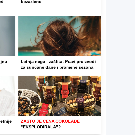
oš
bezazleno
ujnu
Letnja nega i zaštita: Pravi proizvodi
za sunčane dane i promene sezona
etnije
ZAŠTO JE CENA ČOKOLADE
"EKSPLODIRALA"?