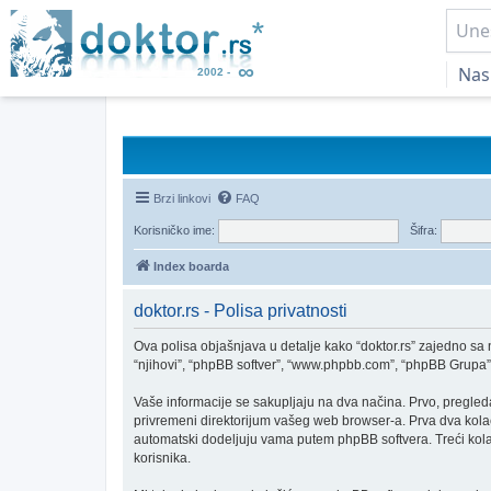
Nas
Brzi linkovi
FAQ
Korisničko ime:
Šifra:
Index boarda
doktor.rs - Polisa privatnosti
Ova polisa objašnjava u detalje kako “doktor.rs” zajedno sa n
“njihovi”, “phpBB softver”, “www.phpbb.com”, “phpBB Grupa”, “
Vaše informacije se sakupljaju na dva načina. Prvo, pregledan
privremeni direktorijum vašeg web browser-a. Prva dva kolačića
automatski dodeljuju vama putem phpBB softvera. Treći kolači
korisnika.