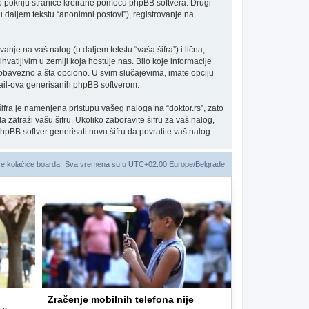
 pokriju stranice kreirane pomoću phpBB softvera. Drugi
u daljem tekstu “anonimni postovi”), registrovanje na
vanje na vaš nalog (u daljem tekstu “vaša šifra”) i lična,
vatljivim u zemlji koja hostuje nas. Bilo koje informacije
 obavezno a šta opciono. U svim slučajevima, imate opciju
mail-ova generisanih phpBB softverom.
 šifra je namenjena pristupu vašeg naloga na “doktor.rs”, zato
a zatraži vašu šifru. Ukoliko zaboravite šifru za vaš nalog,
phpBB softver generisati novu šifru da povratite vaš nalog.
ve kolačiće boarda
Sva vremena su u UTC+02:00 Europe/Belgrade
Zračenje mobilnih telefona nije