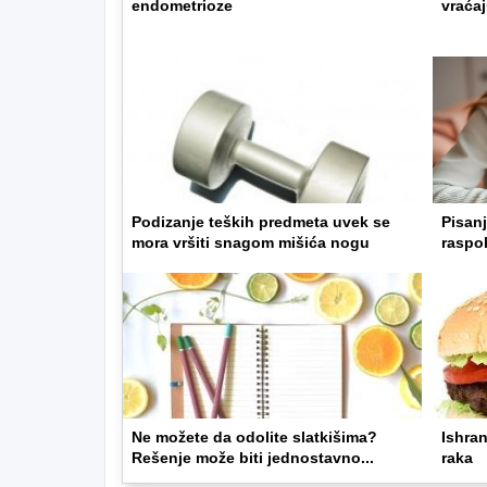
endometrioze
vraćaj
Podizanje teških predmeta uvek se
Pisanj
mora vršiti snagom mišića nogu
raspo
Ne možete da odolite slatkišima?
Ishran
Rešenje može biti jednostavno...
raka