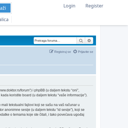
Login
Register
aži
alica
Pretraga
Napredna pretraga
Registruj se
Prijavite se
www.doktor.rs/forum”) i phpBB (u daljem tekstu “oni”,
kada koristite board (u daljem tekstu “vaše informacije”).
mali tekstualni fajlovi koji se sašu na vaš računar u
or anonimne sesije (u daljem tekstu “id sesije”), koji se
odatke o temama koje ste čitali, i tako povećava ugođaj