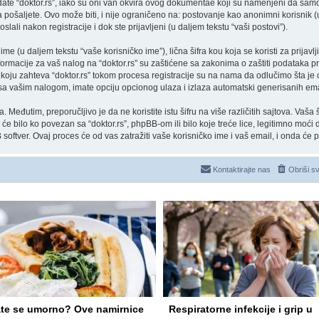
ate “doktor.rs”, iako su oni van okvira ovog dokumentae koji su namenjeni da samo
 pošaljete. Ovo može biti, i nije ograničeno na: postovanje kao anonimni korisnik (
oslali nakon registracije i dok ste prijavljeni (u daljem tekstu “vaši postovi”).
 (u daljem tekstu “vaše korisničko ime”), lična šifra kou koja se koristi za prijavlji
ormacije za vaš nalog na “doktor.rs” su zaštićene sa zakonima o zaštiti podataka prih
 koju zahteva “doktor.rs” tokom procesa registracije su na nama da odlučimo šta je
e, sa vašim nalogom, imate opciju opcionog ulaza i izlaza automatski generisanih e
Međutim, preporučljivo je da ne koristite istu šifru na više različitih sajtova. Vaša
e bilo ko povezan sa “doktor.rs”, phpBB-om ili bilo koje treće lice, legitimno moći d
 softver. Ovaj proces će od vas zatražiti vaše korisničko ime i vaš email, i onda će 
Kontaktirajte nas
Obriši s
te se umorno? Ove namirnice
Respiratorne infekcije i grip u