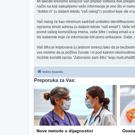
Mi takođe kreiramo kolačiće van phpBB softvera dok pregled
način na koji sakupljamo vaše informacije je ono što vi nama
“doktor.rs” (u daljem tekstu “vaš nalog”) i postovi koje ste vi p
Vaš nalog će kao minimum sadržati unikatno identifikaciono ime
ispravna email adresa (u daljem tekstu “vaš email”). Vaše inf
pored vašeg korisničkog imena, vaše šifre i vašeg email-a a
da izaberete koje će informacije biti javno prikazane. Dalj
Vaš šifra je kriptovana (u jednom smeru) tako da je bezbedna. 
vas molimo da je požlivo čuvate i ni pod kakvim okolnostima ć
možete koristiti opciju “Zaboravio sam šifru” koju nudi phpBB
Index boarda
Preporuka za Vas:
Nove metode u dijagnostici
Oseća