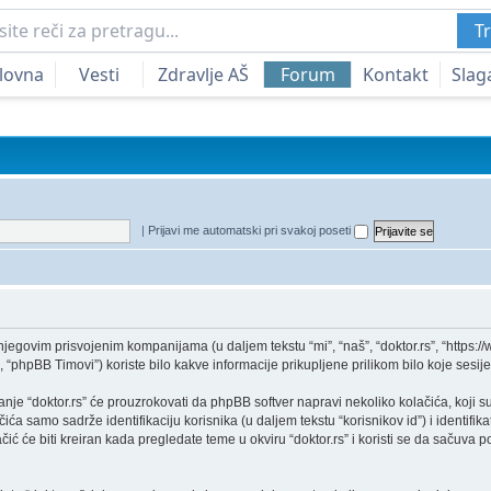
Tr
lovna
Vesti
Zdravlje AŠ
Forum
Kontakt
Slag
|
Prijavi me automatski pri svakoj poseti
jegovim prisvojenim kompanijama (u daljem tekstu “mi”, “naš”, “doktor.rs”, “https://
phpBB Timovi”) koriste bilo kakve informacije prikupljene prilikom bilo koje sesije 
je “doktor.rs” će prouzrokovati da phpBB softver napravi nekoliko kolačića, koji su 
 samo sadrže identifikaciju korisnika (u daljem tekstu “korisnikov id”) i identifikat
ć će biti kreiran kada pregledate teme u okviru “doktor.rs” i koristi se da sačuva p