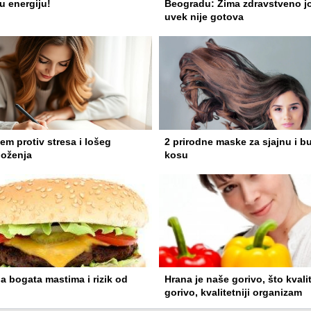
u energiju!
Beogradu: Zima zdravstveno j
uvek nije gotova
em protiv stresa i lošeg
2 prirodne maske za sjajnu i b
loženja
kosu
a bogata mastima i rizik od
Hrana je naše gorivo, što kvalit
gorivo, kvalitetniji organizam