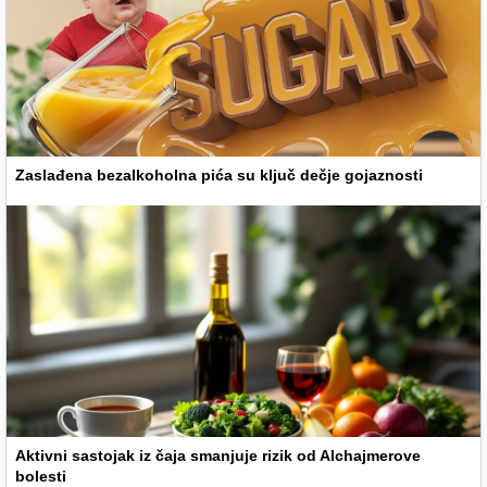
Zaslađena bezalkoholna pića su ključ dečje gojaznosti
Aktivni sastojak iz čaja smanjuje rizik od Alchajmerove
bolesti