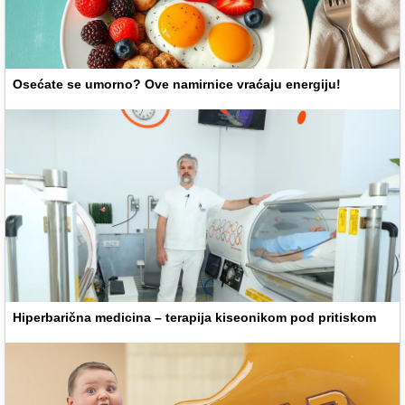
Osećate se umorno? Ove namirnice vraćaju energiju!
Hiperbarična medicina – terapija kiseonikom pod pritiskom