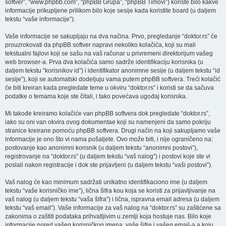
softver”, “www.phpbb.com”, “phpBB Grupa”, “phpBB Timovi”) koriste bilo kakve
informacije prikupljene prilikom bilo koje sesije kada koristite board (u daljem
tekstu “vaše informacije”).
Vaše informacije se sakupljaju na dva načina. Prvo, pregledanje “doktor.rs” će
prouzrokovati da phpBB softver napravi nekoliko kolačića, koji su mali
tekstualni fajlovi koji se sašu na vaš računar u privremeni direktorijum vašeg
web browser-a. Prva dva kolačića samo sadrže identifikaciju korisnika (u
daljem tekstu “korisnikov id”) i identifikator anonimne sesije (u daljem tekstu “id
sesije”), koji se automatski dodeljuju vama putem phpBB softvera. Treći kolačić
će biti kreiran kada pregledate teme u okviru “doktor.rs” i koristi se da sačuva
podatke o temama koje ste čitali, i tako povećava ugođaj korisnika.
Mi takođe kreiramo kolačiće van phpBB softvera dok pregledate “doktor.rs”,
iako su oni van okvira ovog dokumentae koji su namenjeni da samo pokriju
stranice kreirane pomoću phpBB softvera. Drugi način na koji sakupljamo vaše
informacije je ono što vi nama pošaljete. Ovo može biti, i nije ograničeno na:
postovanje kao anonimni korisnik (u daljem tekstu “anonimni postovi”),
registrovanje na “doktor.rs” (u daljem tekstu “vaš nalog”) i postovi koje ste vi
poslali nakon registracije i dok ste prijavljeni (u daljem tekstu “vaši postovi”).
Vaš nalog će kao minimum sadržati unikatno identifikaciono ime (u daljem
tekstu “vaše korisničko ime”), lična šifra kou koja se koristi za prijavljivanje na
vaš nalog (u daljem tekstu “vaša šifra”) i lična, ispravna email adresa (u daljem
tekstu “vaš email”). Vaše informacije za vaš nalog na “doktor.rs” su zaštićene sa
zakonima o zaštiti podataka prihvatljivim u zemlji koja hostuje nas. Bilo koje
informacije pored vašeg korisničkog imena, vaše šifre i vašeg email-a a koju