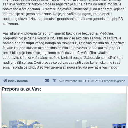
zahteva “doktor.rs” tokom procesa registracije su na nama da odlučimo šta je
obavezno a šta opciono. U svim slučajevima, imate opciju da izaberete koje će
informacije biti javno prikazane. Dalje, sa vašim nalogom, imate opciju
opcionog ulaza i izlaza automatski generisanih email-ova generisanih phpBB
softverom.
Vaš šifra je kriptovana (u jednom smeru) tako da je bezbedna. Međutim,
preporučljivo je da ne koristite istu šifru na više različitih sajtova. Vaša šifra je
namenjena pristupu vašeg naloga na “doktor.rs”, zato vas molimo da je požlivo
čuvate i ni pod kakvim okolnostima će bilo ko povezan sa “doktor.rs”, phpBB-
om ili bilo koje treće lice, legitimno moći da zatraži vašu šifru. Ukoliko
zaboravite šifru za vaš nalog, možete koristiti opciju “Zaboravio sam šifru” koju
nudi phpBB softver. Ovaj proces će od vas zatražiti vaše korisničko ime i vaš
email, i onda će phpBB softver generisati novu šifru da povratite vaš nalog.
Index boarda
Sva vremena su u UTC+02:00 Europe/Belgrade
Preporuka za Vas: