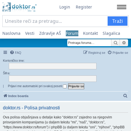
Login
Register
Traži
Naslovna
Vesti
Zdravlje AŠ
Forum
Kontakt
Slagalica
Pretra
Na
FAQ
Registruj se
Prijavite se
Korisničko ime:
Šifra:
|
Prijavi me automatski pri svakoj poseti
Pr
Index boarda
doktor.rs - Polisa privatnosti
Ova polisa objašnjava u detalje kako “doktor.rs” zajedno sa njegovim
prisvojenim kompanijama (u daljem tekstu “mi”, “naš”, “doktor.rs”,
“https://www.doktor.rs/forum”) i phpBB (u daljem tekstu “oni”, “njihovi”, “phpBB