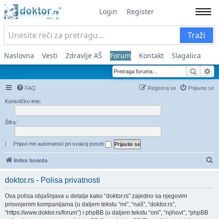
Login
Register
Traži
Naslovna
Vesti
Zdravlje AŠ
Forum
Kontakt
Slagalica
Pretra
Na
FAQ
Registruj se
Prijavite se
Korisničko ime:
Šifra:
|
Prijavi me automatski pri svakoj poseti
Pr
Index boarda
doktor.rs - Polisa privatnosti
Ova polisa objašnjava u detalje kako “doktor.rs” zajedno sa njegovim
prisvojenim kompanijama (u daljem tekstu “mi”, “naš”, “doktor.rs”,
“https://www.doktor.rs/forum”) i phpBB (u daljem tekstu “oni”, “njihovi”, “phpBB