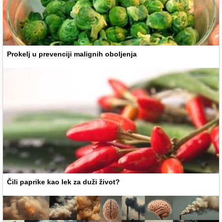
Prokelj u prevenciji malignih oboljenja
Čili paprike kao lek za duži život?