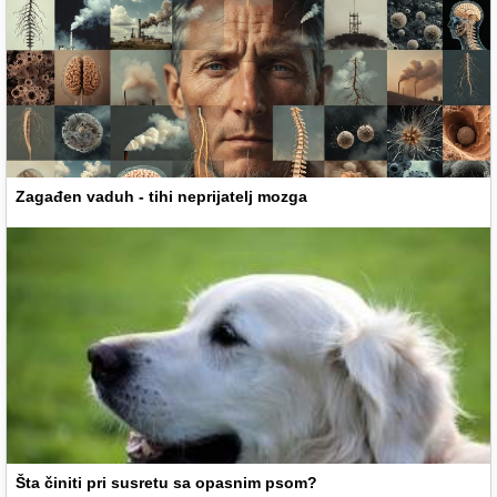
Zagađen vaduh - tihi neprijatelj mozga
Šta činiti pri susretu sa opasnim psom?