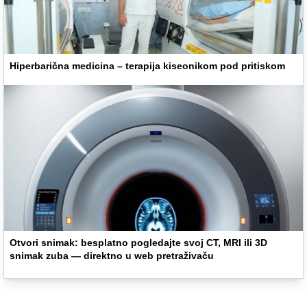
Hiperbarična medicina – terapija kiseonikom pod pritiskom
Otvori snimak: besplatno pogledajte svoj CT, MRI ili 3D
snimak zuba — direktno u web pretraživaču