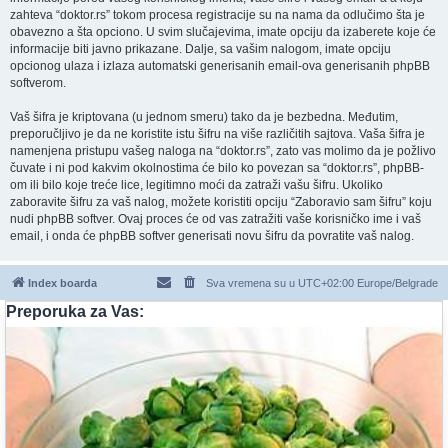
zahteva “doktor.rs” tokom procesa registracije su na nama da odlučimo šta je
obavezno a šta opciono. U svim slučajevima, imate opciju da izaberete koje će
informacije biti javno prikazane. Dalje, sa vašim nalogom, imate opciju
opcionog ulaza i izlaza automatski generisanih email-ova generisanih phpBB
softverom.
Vaš šifra je kriptovana (u jednom smeru) tako da je bezbedna. Međutim,
preporučljivo je da ne koristite istu šifru na više različitih sajtova. Vaša šifra je
namenjena pristupu vašeg naloga na “doktor.rs”, zato vas molimo da je požlivo
čuvate i ni pod kakvim okolnostima će bilo ko povezan sa “doktor.rs”, phpBB-
om ili bilo koje treće lice, legitimno moći da zatraži vašu šifru. Ukoliko
zaboravite šifru za vaš nalog, možete koristiti opciju “Zaboravio sam šifru” koju
nudi phpBB softver. Ovaj proces će od vas zatražiti vaše korisničko ime i vaš
email, i onda će phpBB softver generisati novu šifru da povratite vaš nalog.
Index boarda
Sva vremena su u UTC+02:00 Europe/Belgrade
Preporuka za Vas: