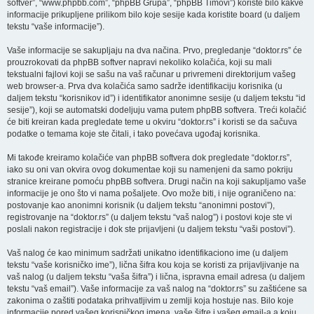
softver”, “www.phpbb.com”, “phpBB Grupa”, “phpBB Timovi”) koriste bilo kakve
informacije prikupljene prilikom bilo koje sesije kada koristite board (u daljem
tekstu “vaše informacije”).
Vaše informacije se sakupljaju na dva načina. Prvo, pregledanje “doktor.rs” će
prouzrokovati da phpBB softver napravi nekoliko kolačića, koji su mali
tekstualni fajlovi koji se sašu na vaš računar u privremeni direktorijum vašeg
web browser-a. Prva dva kolačića samo sadrže identifikaciju korisnika (u
daljem tekstu “korisnikov id”) i identifikator anonimne sesije (u daljem tekstu “id
sesije”), koji se automatski dodeljuju vama putem phpBB softvera. Treći kolačić
će biti kreiran kada pregledate teme u okviru “doktor.rs” i koristi se da sačuva
podatke o temama koje ste čitali, i tako povećava ugođaj korisnika.
Mi takođe kreiramo kolačiće van phpBB softvera dok pregledate “doktor.rs”,
iako su oni van okvira ovog dokumentae koji su namenjeni da samo pokriju
stranice kreirane pomoću phpBB softvera. Drugi način na koji sakupljamo vaše
informacije je ono što vi nama pošaljete. Ovo može biti, i nije ograničeno na:
postovanje kao anonimni korisnik (u daljem tekstu “anonimni postovi”),
registrovanje na “doktor.rs” (u daljem tekstu “vaš nalog”) i postovi koje ste vi
poslali nakon registracije i dok ste prijavljeni (u daljem tekstu “vaši postovi”).
Vaš nalog će kao minimum sadržati unikatno identifikaciono ime (u daljem
tekstu “vaše korisničko ime”), lična šifra kou koja se koristi za prijavljivanje na
vaš nalog (u daljem tekstu “vaša šifra”) i lična, ispravna email adresa (u daljem
tekstu “vaš email”). Vaše informacije za vaš nalog na “doktor.rs” su zaštićene sa
zakonima o zaštiti podataka prihvatljivim u zemlji koja hostuje nas. Bilo koje
informacije pored vašeg korisničkog imena, vaše šifre i vašeg email-a a koju