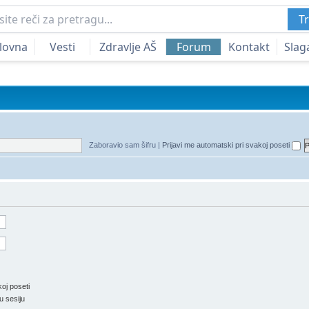
Tr
lovna
Vesti
Zdravlje AŠ
Forum
Kontakt
Slag
Zaboravio sam šifru
|
Prijavi me automatski pri svakoj poseti
oj poseti
u sesiju