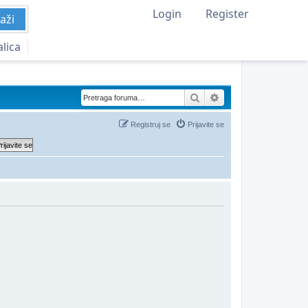
Login
Register
aži
alica
Pretraga
Napredna pretraga
Registruj se
Prijavite se