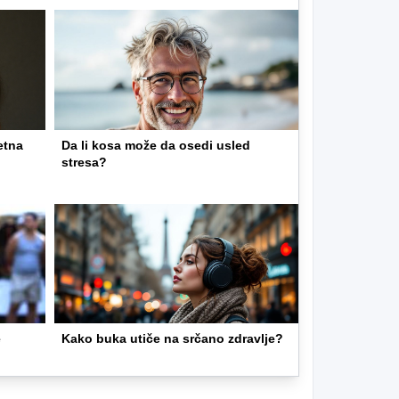
etna
Da li kosa može da osedi usled
stresa?
e
Kako buka utiče na srčano zdravlje?