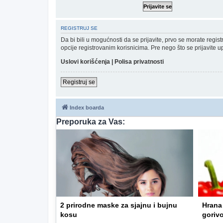
REGISTRUJ SE
Da bi bili u mogućnosti da se prijavite, prvo se morate regi
opcije registrovanim korisnicima. Pre nego što se prijavite u
Uslovi korišćenja
|
Polisa privatnosti
Registruj se
Index boarda
Preporuka za Vas:
2 prirodne maske za sjajnu i bujnu
Hrana 
kosu
gorivo