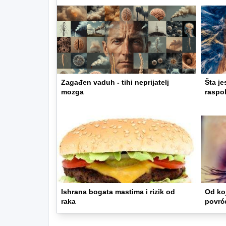
Zagađen vaduh - tihi neprijatelj
Šta je
mozga
raspo
Ishrana bogata mastima i rizik od
Od koj
raka
povrć