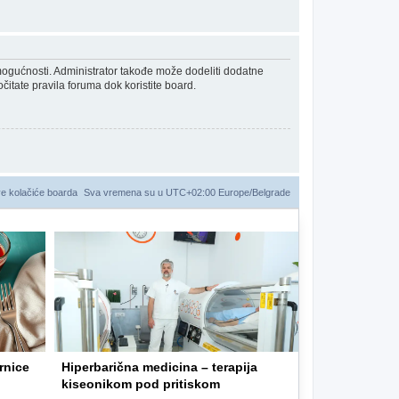
 mogućnosti. Administrator takođe može dodeliti dodatne
čitate pravila foruma dok koristite board.
ve kolačiće boarda
Sva vremena su u UTC+02:00 Europe/Belgrade
rnice
Hiperbarična medicina – terapija
kiseonikom pod pritiskom