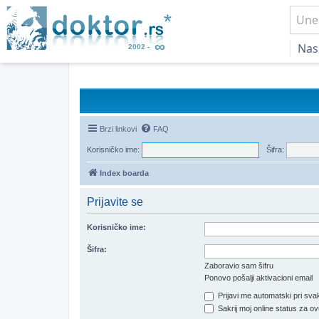
Nas
Brzi linkovi
FAQ
Korisničko ime:
Šifra:
Index boarda
Prijavite se
Korisničko ime:
Šifra:
Zaboravio sam šifru
Ponovo pošalji aktivacioni email
Prijavi me automatski pri svak
Sakrij moj online status za ov