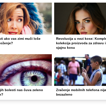
sti ako vas zimi muči loše
Revolucija u nezi kose: Kompl
loženje?
kolekcija proizvoda za zdravu i
sjajnu kosu
ih bolesti nas čuva zeleno
Zračenje mobilnih telefona nij
e?
bezazleno