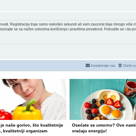
strovati. Registracija traje samo nekoliko sekundi ali vam zauzvrat daje mnogo više
poznajte se sa našim uslovima korišćenja i pravilima privatnost. Potrudite se i da pro
Kontaktirajte nas
Obriši s
je naše gorivo, što kvalitetnije
Osećate se umorno? Ove nami
, kvalitetniji organizam
vraćaju energiju!