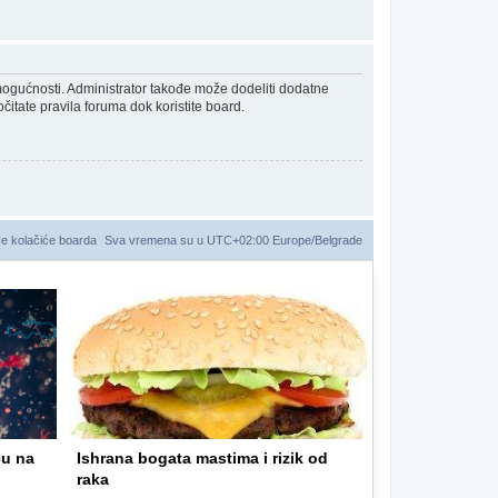
 mogućnosti. Administrator takođe može dodeliti dodatne
čitate pravila foruma dok koristite board.
ve kolačiće boarda
Sva vremena su u UTC+02:00 Europe/Belgrade
ču na
Ishrana bogata mastima i rizik od
raka