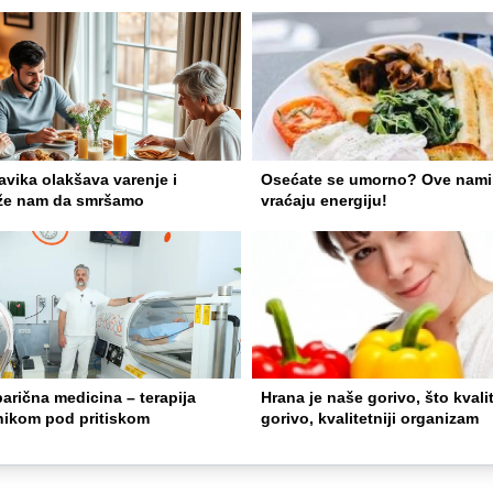
vika olakšava varenje i
Osećate se umorno? Ove nami
e nam da smršamo
vraćaju energiju!
arična medicina – terapija
Hrana je naše gorivo, što kvalit
nikom pod pritiskom
gorivo, kvalitetniji organizam