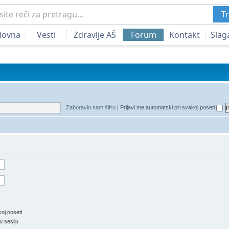
Tr
lovna
Vesti
Zdravlje AŠ
Forum
Kontakt
Slag
Zaboravio sam šifru
|
Prijavi me automatski pri svakoj poseti
oj poseti
u sesiju