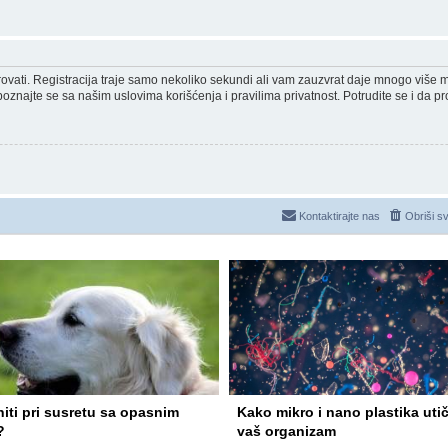
strovati. Registracija traje samo nekoliko sekundi ali vam zauzvrat daje mnogo više
poznajte se sa našim uslovima korišćenja i pravilima privatnost. Potrudite se i da pro
Kontaktirajte nas
Obriši s
niti pri susretu sa opasnim
Kako mikro i nano plastika uti
?
vaš organizam