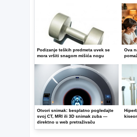
Podizanje teških predmeta uvek se
Ova na
mora vršiti snagom mišića nogu
pomaž
Otvori snimak: besplatno pogledajte
Hiperb
svoj CT, MRI ili 3D snimak zuba —
kiseo
direktno u web pretraživaču