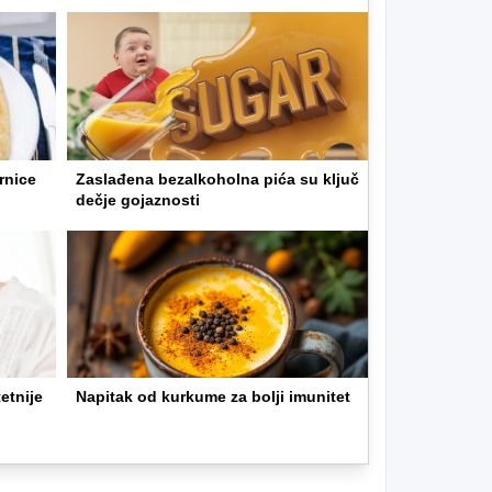
rnice
Zaslađena bezalkoholna pića su ključ
dečje gojaznosti
etnije
Napitak od kurkume za bolji imunitet