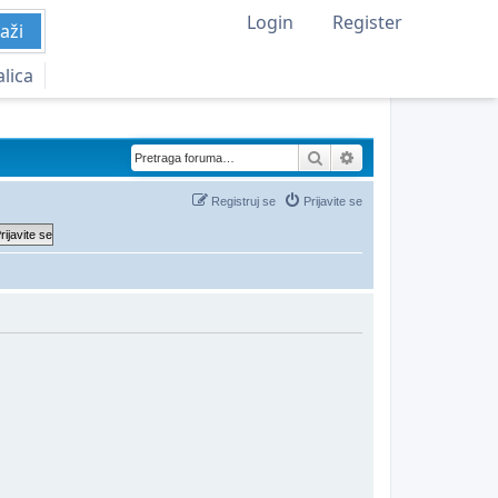
Login
Register
aži
alica
Pretraga
Napredna pretraga
Registruj se
Prijavite se