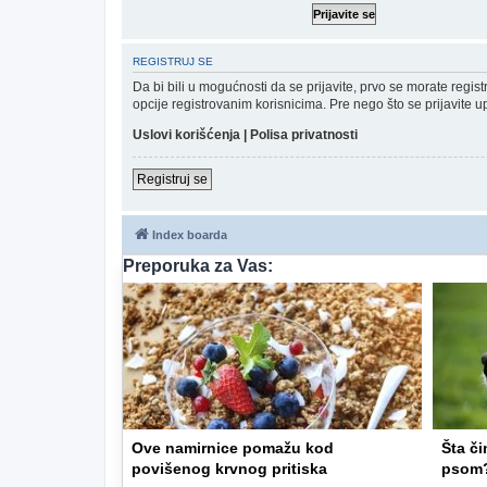
REGISTRUJ SE
Da bi bili u mogućnosti da se prijavite, prvo se morate regi
opcije registrovanim korisnicima. Pre nego što se prijavite u
Uslovi korišćenja
|
Polisa privatnosti
Registruj se
Index boarda
Preporuka za Vas:
Ove namirnice pomažu kod
Šta či
povišenog krvnog pritiska
psom