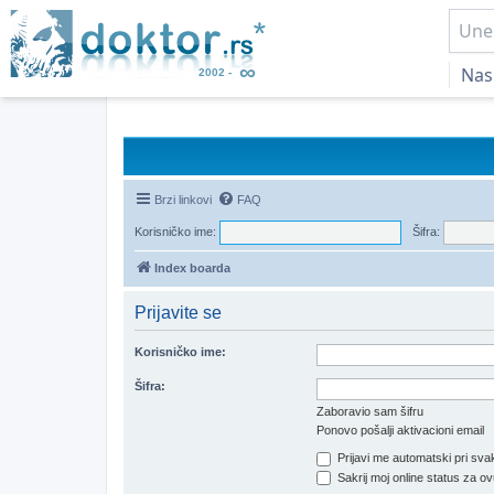
Nas
Brzi linkovi
FAQ
Korisničko ime:
Šifra:
Index boarda
Prijavite se
Korisničko ime:
Šifra:
Zaboravio sam šifru
Ponovo pošalji aktivacioni email
Prijavi me automatski pri svak
Sakrij moj online status za ov