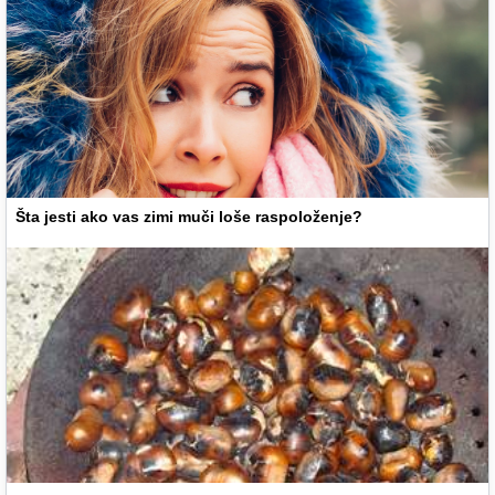
Šta jesti ako vas zimi muči loše raspoloženje?