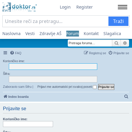
Login
Register
Traži
Naslovna
Vesti
Zdravlje AŠ
Forum
Kontakt
Slagalica
Pretra
Na
FAQ
Registruj se
Prijavite se
Korisničko ime:
Šifra:
Zaboravio sam šifru
|
Prijavi me automatski pri svakoj poseti
Pr
Index boarda
Prijavite se
Korisničko ime: