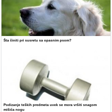
Šta činiti pri susretu sa opasnim psom?
Podizanje teških predmeta uvek se mora vršiti snagom
mišića nogu