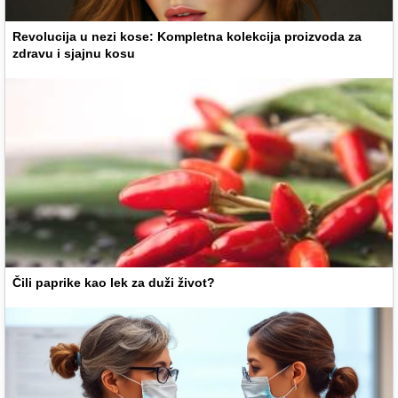
Revolucija u nezi kose: Kompletna kolekcija proizvoda za
zdravu i sjajnu kosu
Čili paprike kao lek za duži život?