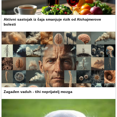
Aktivni sastojak iz čaja smanjuje rizik od Alchajmerove
bolesti
Zagađen vaduh - tihi neprijatelj mozga