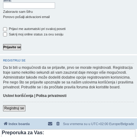
Šifra:
Zaboravio sam šifru
Ponovo pošalji aktivacioni email
Prijavi me automatski pri svakoj poseti
Sakrij moj online status za ovu sesiju
REGISTRUJ SE
Da bi bili u mogućnosti da se prijavite, prvo se morate registrovati. Registracija
traje samo nekoliko sekundi ali vam zauzvrat daje mnogo više mogućnosti.
Administrator takođe može dodeliti dodatne opcije registrovanim korisnicima.
Pre nego što se prijavite upoznajte se sa našim uslovima korišćenja i pravilima
privatnost. Potrudite se i da pročitate pravila foruma dok koristite board.
Uslovi korišćenja
|
Polisa privatnosti
Registruj se
Index boarda
Sva vremena su u UTC+02:00 Europe/Belgrade
Preporuka za Vas: