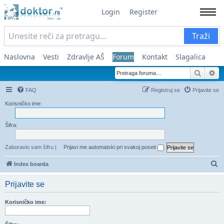
Login
Register
Traži
Naslovna
Vesti
Zdravlje AŠ
Forum
Kontakt
Slagalica
Pretra
Na
FAQ
Registruj se
Prijavite se
Korisničko ime:
Šifra:
Zaboravio sam šifru
|
Prijavi me automatski pri svakoj poseti
Pr
Index boarda
Prijavite se
Korisničko ime: