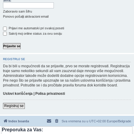
Šifra:
Zaboravio sam šifru
Ponovo pošalji aktivacioni email
Prijavi me automatski pri svakoj poseti
Sakrij moj online status za ovu sesiju
REGISTRUJ SE
Da bi bili u mogućnosti da se prijavite, prvo se morate registrovati. Registracija
traje samo nekoliko sekundi ali vam zauzvrat daje mnogo više mogućnosti.
Administrator takođe može dodeliti dodatne opcije registrovanim korisnicima.
Pre nego što se prijavite upoznajte se sa našim uslovima korišćenja i pravilima
privatnost. Potrudite se i da pročitate pravila foruma dok koristite board.
Uslovi korišćenja
|
Polisa privatnosti
Registruj se
Index boarda
Sva vremena su u UTC+02:00 Europe/Belgrade
Preporuka za Vas: