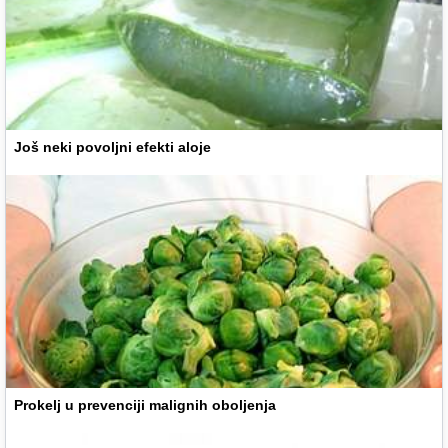
Još neki povoljni efekti aloje
Prokelj u prevenciji malignih oboljenja