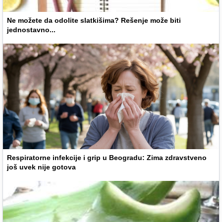
Ne možete da odolite slatkišima? Rešenje može biti
jednostavno...
Respiratorne infekcije i grip u Beogradu: Zima zdravstveno
još uvek nije gotova