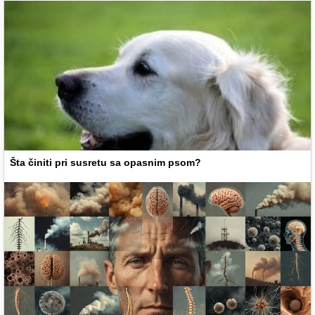
Šta činiti pri susretu sa opasnim psom?