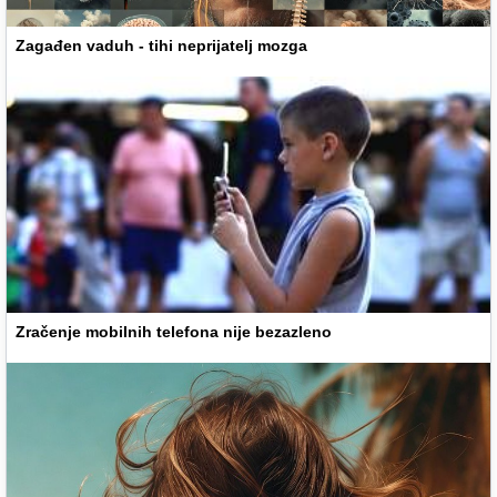
Zagađen vaduh - tihi neprijatelj mozga
Zračenje mobilnih telefona nije bezazleno