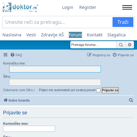
Login
Register
Traži
Naslovna
Vesti
Zdravlje AŠ
Forum
Kontakt
Slagalica
Pretra
Na
FAQ
Registruj se
Prijavite se
Korisničko ime:
Šifra:
Zaboravio sam šifru
|
Prijavi me automatski pri svakoj poseti
Pr
Index boarda
Prijavite se
Korisničko ime: