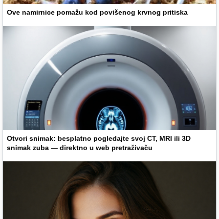
Ove namirnice pomažu kod povišenog krvnog pritiska
Otvori snimak: besplatno pogledajte svoj CT, MRI ili 3D
snimak zuba — direktno u web pretraživaču