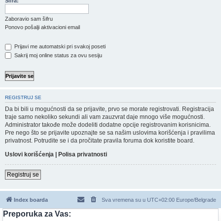
Šifra:
Zaboravio sam šifru
Ponovo pošalji aktivacioni email
Prijavi me automatski pri svakoj poseti
Sakrij moj online status za ovu sesiju
REGISTRUJ SE
Da bi bili u mogućnosti da se prijavite, prvo se morate registrovati. Registracija
traje samo nekoliko sekundi ali vam zauzvrat daje mnogo više mogućnosti.
Administrator takođe može dodeliti dodatne opcije registrovanim korisnicima.
Pre nego što se prijavite upoznajte se sa našim uslovima korišćenja i pravilima
privatnost. Potrudite se i da pročitate pravila foruma dok koristite board.
Uslovi korišćenja
|
Polisa privatnosti
Registruj se
Index boarda
Sva vremena su u UTC+02:00 Europe/Belgrade
Preporuka za Vas: