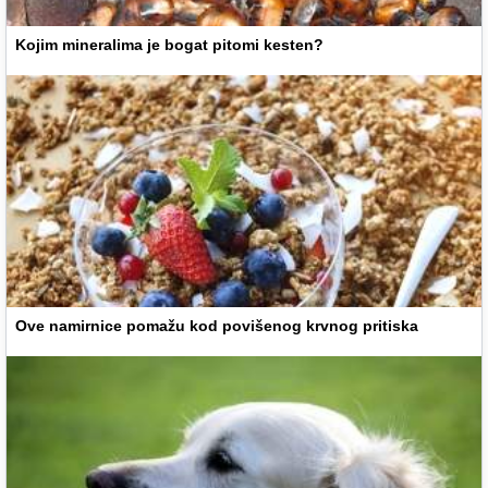
Kojim mineralima je bogat pitomi kesten?
Ove namirnice pomažu kod povišenog krvnog pritiska