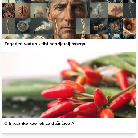
Zagađen vaduh - tihi neprijatelj mozga
Čili paprike kao lek za duži život?