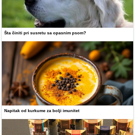
Šta činiti pri susretu sa opasnim psom?
Napitak od kurkume za bolji imunitet