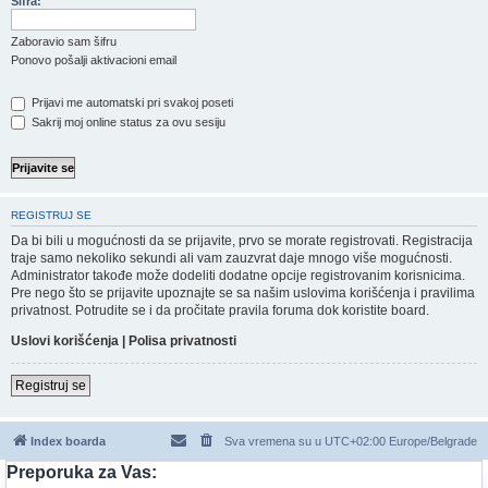
Šifra:
Zaboravio sam šifru
Ponovo pošalji aktivacioni email
Prijavi me automatski pri svakoj poseti
Sakrij moj online status za ovu sesiju
REGISTRUJ SE
Da bi bili u mogućnosti da se prijavite, prvo se morate registrovati. Registracija
traje samo nekoliko sekundi ali vam zauzvrat daje mnogo više mogućnosti.
Administrator takođe može dodeliti dodatne opcije registrovanim korisnicima.
Pre nego što se prijavite upoznajte se sa našim uslovima korišćenja i pravilima
privatnost. Potrudite se i da pročitate pravila foruma dok koristite board.
Uslovi korišćenja
|
Polisa privatnosti
Registruj se
Index boarda
Sva vremena su u UTC+02:00 Europe/Belgrade
Preporuka za Vas: