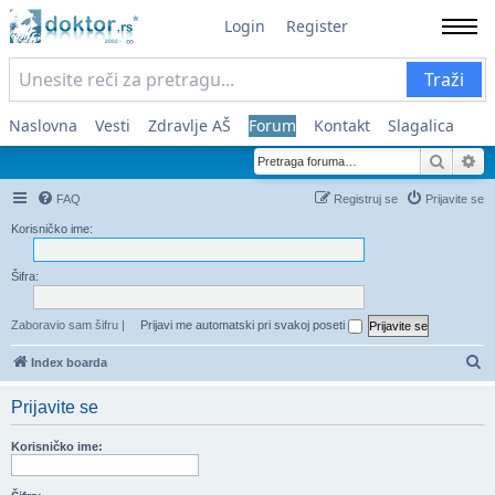
Login
Register
Traži
Naslovna
Vesti
Zdravlje AŠ
Forum
Kontakt
Slagalica
Pretra
Na
FAQ
Registruj se
Prijavite se
Korisničko ime:
Šifra:
Zaboravio sam šifru
|
Prijavi me automatski pri svakoj poseti
Pr
Index boarda
Prijavite se
Korisničko ime: