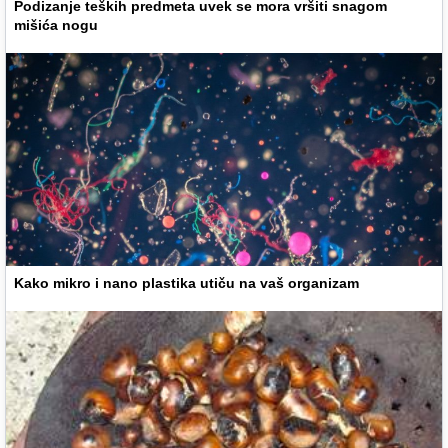
Podizanje teških predmeta uvek se mora vršiti snagom
mišića nogu
Kako mikro i nano plastika utiču na vaš organizam