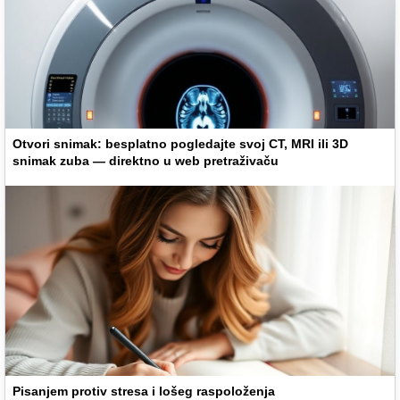
Otvori snimak: besplatno pogledajte svoj CT, MRI ili 3D
snimak zuba — direktno u web pretraživaču
Pisanjem protiv stresa i lošeg raspoloženja