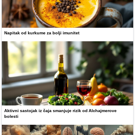
Napitak od kurkume za bolji imunitet
Aktivni sastojak iz čaja smanjuje rizik od Alchajmerove
bolesti