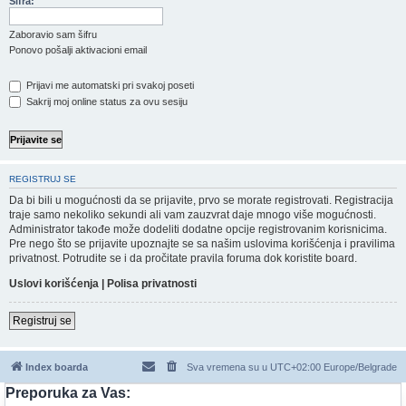
Šifra:
Zaboravio sam šifru
Ponovo pošalji aktivacioni email
Prijavi me automatski pri svakoj poseti
Sakrij moj online status za ovu sesiju
REGISTRUJ SE
Da bi bili u mogućnosti da se prijavite, prvo se morate registrovati. Registracija
traje samo nekoliko sekundi ali vam zauzvrat daje mnogo više mogućnosti.
Administrator takođe može dodeliti dodatne opcije registrovanim korisnicima.
Pre nego što se prijavite upoznajte se sa našim uslovima korišćenja i pravilima
privatnost. Potrudite se i da pročitate pravila foruma dok koristite board.
Uslovi korišćenja
|
Polisa privatnosti
Registruj se
Index boarda
Sva vremena su u UTC+02:00 Europe/Belgrade
Preporuka za Vas: