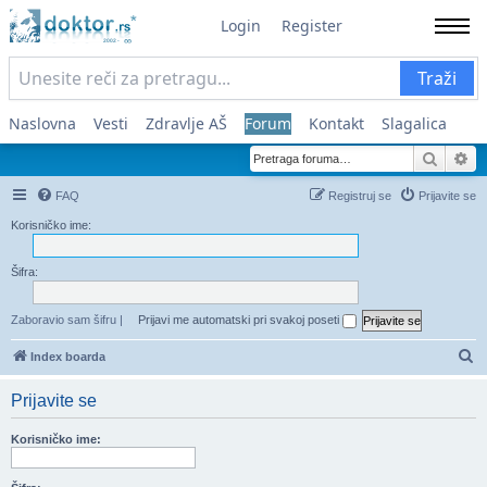
Login
Register
Traži
Naslovna
Vesti
Zdravlje AŠ
Forum
Kontakt
Slagalica
Pretra
Na
FAQ
Registruj se
Prijavite se
Korisničko ime:
Šifra:
Zaboravio sam šifru
|
Prijavi me automatski pri svakoj poseti
Pr
Index boarda
Prijavite se
Korisničko ime: