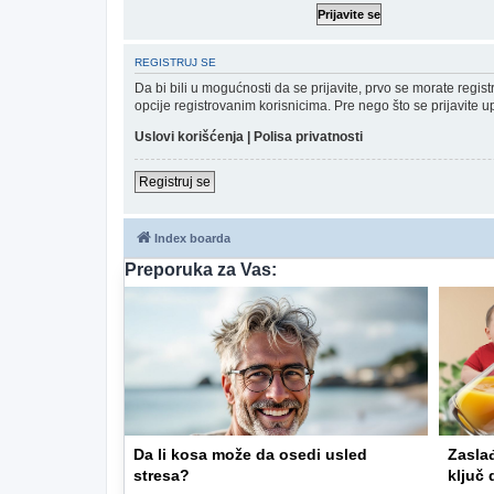
REGISTRUJ SE
Da bi bili u mogućnosti da se prijavite, prvo se morate regi
opcije registrovanim korisnicima. Pre nego što se prijavite u
Uslovi korišćenja
|
Polisa privatnosti
Registruj se
Index boarda
Preporuka za Vas:
Da li kosa može da osedi usled
Zasla
stresa?
ključ 