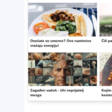
Osećate se umorno? Ove namirnice
Čili p
vraćaju energiju!
Zagađen vaduh - tihi neprijatelj
Kojim 
mozga
keste