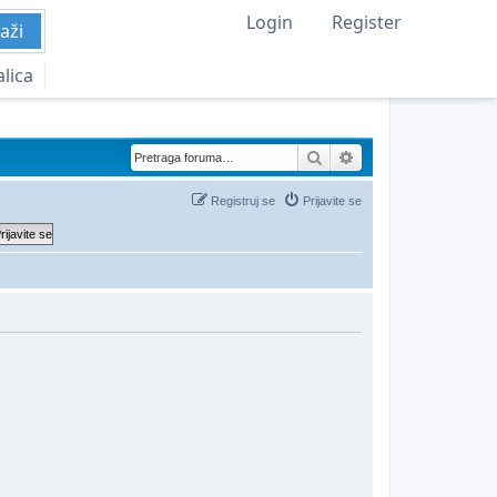
Login
Register
aži
alica
Pretraga
Napredna pretraga
Registruj se
Prijavite se