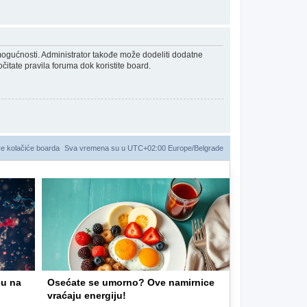
 mogućnosti. Administrator takođe može dodeliti dodatne
čitate pravila foruma dok koristite board.
ve kolačiće boarda
Sva vremena su u UTC+02:00 Europe/Belgrade
ču na
Osećate se umorno? Ove namirnice
vraćaju energiju!