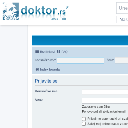
Nas
Brzi linkovi
FAQ
Korisničko ime:
Šifra:
Index boarda
Prijavite se
Korisničko ime:
Šifra:
Zaboravio sam šifru
Ponovo pošalji aktivacioni email
Prijavi me automatski pri svak
Sakrij moj online status za ov