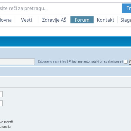
Tr
lovna
Vesti
Zdravlje AŠ
Forum
Kontakt
Slag
Zaboravio sam šifru
|
Prijavi me automatski pri svakoj poseti
oj poseti
u sesiju