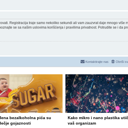
strovati. Registracija traje samo nekoliko sekundi ali vam zauzvrat daje mnogo više
poznajte se sa našim uslovima korišćenja i pravilima privatnost. Potrudite se i da pro
Kontaktirajte nas
Obriši s
đena bezalkoholna pića su
Kako mikro i nano plastika uti
dečje gojaznosti
vaš organizam