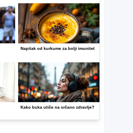
e
Napitak od kurkume za bolji imunitet
Kako buka utiče na srčano zdravlje?