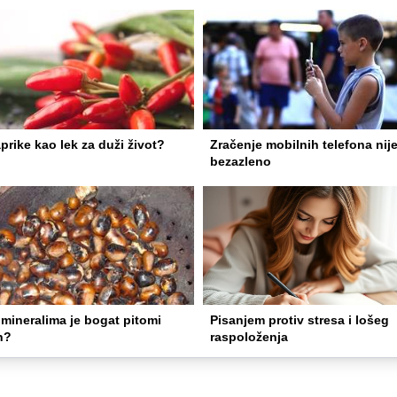
aprike kao lek za duži život?
Zračenje mobilnih telefona nij
bezazleno
mineralima je bogat pitomi
Pisanjem protiv stresa i lošeg
n?
raspoloženja