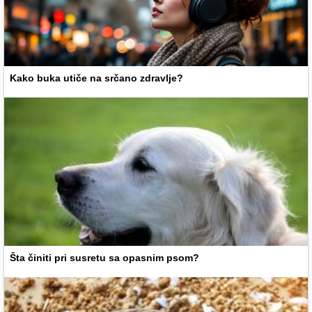
Kako buka utiče na srčano zdravlje?
Šta činiti pri susretu sa opasnim psom?