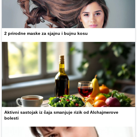
2 prirodne maske za sjajnu i bujnu kosu
Aktivni sastojak iz čaja smanjuje rizik od Alchajmerove
bolesti