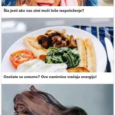
Šta jesti ako vas zimi muči loše raspoloženje?
Osećate se umorno? Ove namirnice vraćaju energiju!