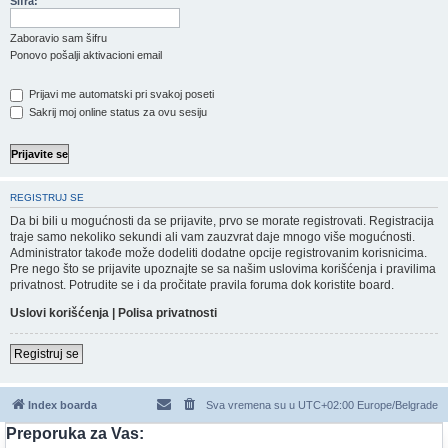
Šifra:
Zaboravio sam šifru
Ponovo pošalji aktivacioni email
Prijavi me automatski pri svakoj poseti
Sakrij moj online status za ovu sesiju
REGISTRUJ SE
Da bi bili u mogućnosti da se prijavite, prvo se morate registrovati. Registracija
traje samo nekoliko sekundi ali vam zauzvrat daje mnogo više mogućnosti.
Administrator takođe može dodeliti dodatne opcije registrovanim korisnicima.
Pre nego što se prijavite upoznajte se sa našim uslovima korišćenja i pravilima
privatnost. Potrudite se i da pročitate pravila foruma dok koristite board.
Uslovi korišćenja
|
Polisa privatnosti
Registruj se
Index boarda
Sva vremena su u UTC+02:00 Europe/Belgrade
Preporuka za Vas: