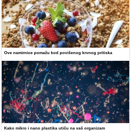
Ove namirnice pomažu kod povišenog krvnog pritiska
Kako mikro i nano plastika utiču na vaš organizam