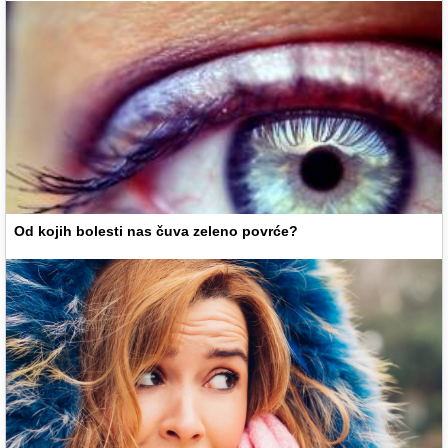
Od kojih bolesti nas čuva zeleno povrće?