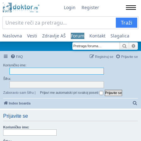
Login
Register
Traži
Naslovna
Vesti
Zdravlje AŠ
Forum
Kontakt
Slagalica
Pretra
Na
FAQ
Registruj se
Prijavite se
Korisničko ime:
Šifra:
Zaboravio sam šifru
|
Prijavi me automatski pri svakoj poseti
Pr
Index boarda
Prijavite se
Korisničko ime: