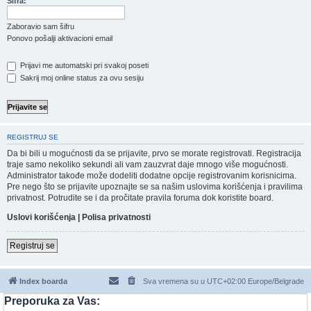
Šifra:
Zaboravio sam šifru
Ponovo pošalji aktivacioni email
Prijavi me automatski pri svakoj poseti
Sakrij moj online status za ovu sesiju
REGISTRUJ SE
Da bi bili u mogućnosti da se prijavite, prvo se morate registrovati. Registracija
traje samo nekoliko sekundi ali vam zauzvrat daje mnogo više mogućnosti.
Administrator takođe može dodeliti dodatne opcije registrovanim korisnicima.
Pre nego što se prijavite upoznajte se sa našim uslovima korišćenja i pravilima
privatnost. Potrudite se i da pročitate pravila foruma dok koristite board.
Uslovi korišćenja
|
Polisa privatnosti
Registruj se
Index boarda
Sva vremena su u UTC+02:00 Europe/Belgrade
Preporuka za Vas: