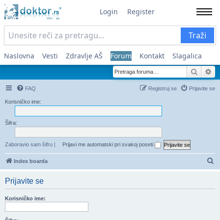
Login
Register
Traži
Naslovna
Vesti
Zdravlje AŠ
Forum
Kontakt
Slagalica
Pretra
Na
FAQ
Registruj se
Prijavite se
Korisničko ime:
Šifra:
Zaboravio sam šifru
|
Prijavi me automatski pri svakoj poseti
Pr
Index boarda
Prijavite se
Korisničko ime: