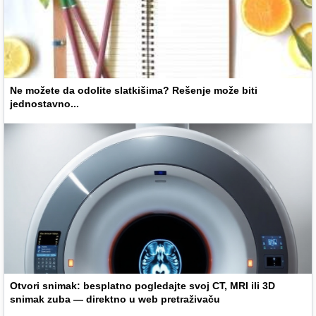
Ne možete da odolite slatkišima? Rešenje može biti
jednostavno...
Otvori snimak: besplatno pogledajte svoj CT, MRI ili 3D
snimak zuba — direktno u web pretraživaču