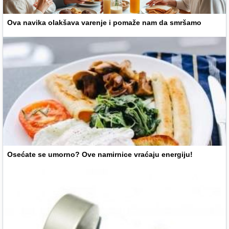
Ova navika olakšava varenje i pomaže nam da smršamo
Osećate se umorno? Ove namirnice vraćaju energiju!