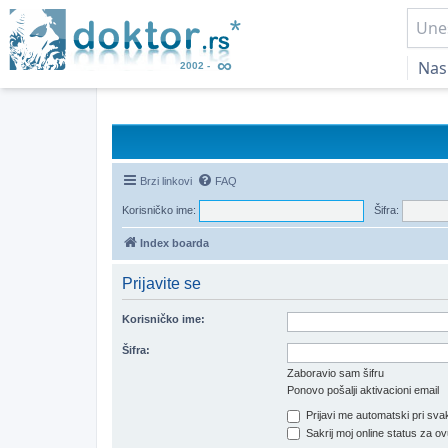
Nas
Brzi linkovi
FAQ
Korisničko ime:
Šifra:
Index boarda
Prijavite se
Korisničko ime:
Šifra:
Zaboravio sam šifru
Ponovo pošalji aktivacioni email
Prijavi me automatski pri svak
Sakrij moj online status za ov