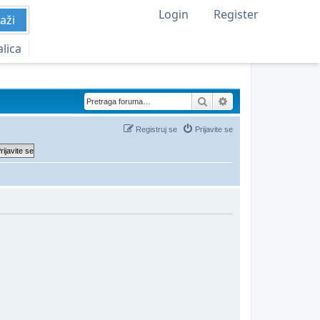
Login
Register
aži
alica
Pretraga
Napredna pretraga
Registruj se
Prijavite se