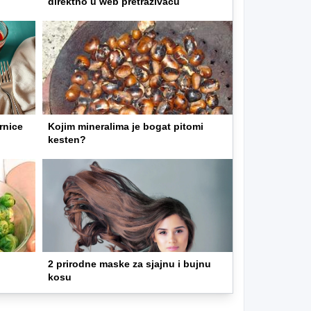
direktno u web pretraživaču
rnice
Kojim mineralima je bogat pitomi
kesten?
2 prirodne maske za sjajnu i bujnu
kosu