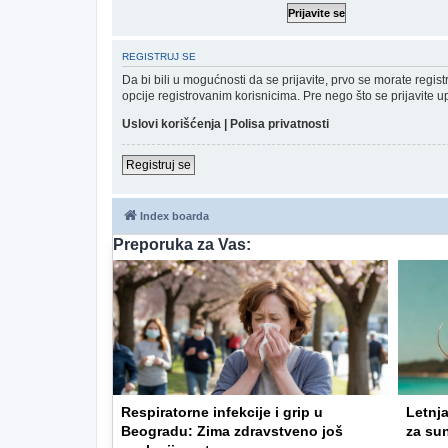
REGISTRUJ SE
Da bi bili u mogućnosti da se prijavite, prvo se morate regi
opcije registrovanim korisnicima. Pre nego što se prijavite u
Uslovi korišćenja
|
Polisa privatnosti
Registruj se
Index boarda
Preporuka za Vas:
Respiratorne infekcije i grip u
Letnja
Beogradu: Zima zdravstveno još
za su