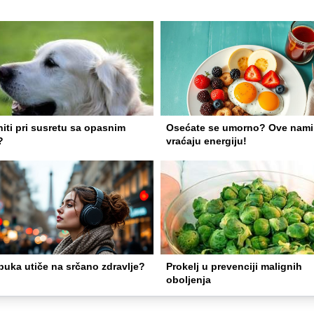
niti pri susretu sa opasnim
Osećate se umorno? Ove nami
?
vraćaju energiju!
buka utiče na srčano zdravlje?
Prokelj u prevenciji malignih
oboljenja