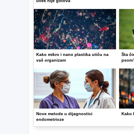
uvek nije gotova
Kako mikro i nano plastika utiču na
Šta či
vaš organizam
psom
Nove metode u dijagnostici
Kako 
endometrioze