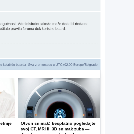
 mogućnosti. Administrator takođe može dodeliti dodatne
čitate pravila foruma dok koristite board.
ve kolačiće boarda
Sva vremena su u UTC+02:00 Europe/Belgrade
etnije
Otvori snimak: besplatno pogledajte
svoj CT, MRI ili 3D snimak zuba —