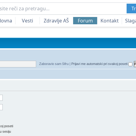
Tr
lovna
Vesti
Zdravlje AŠ
Forum
Kontakt
Slag
Zaboravio sam šifru
|
Prijavi me automatski pri svakoj poseti
oj poseti
u sesiju