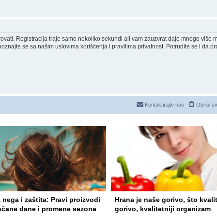
strovati. Registracija traje samo nekoliko sekundi ali vam zauzvrat daje mnogo više
poznajte se sa našim uslovima korišćenja i pravilima privatnost. Potrudite se i da pro
Kontaktirajte nas
Obriši s
 nega i zaštita: Pravi proizvodi
Hrana je naše gorivo, što kvalit
nčane dane i promene sezona
gorivo, kvalitetniji organizam