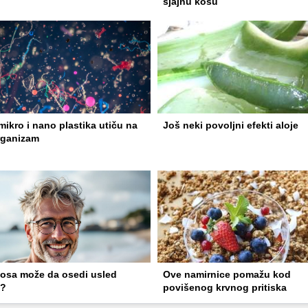
sjajnu kosu
ikro i nano plastika utiču na
Još neki povoljni efekti aloje
rganizam
kosa može da osedi usled
Ove namirnice pomažu kod
a?
povišenog krvnog pritiska