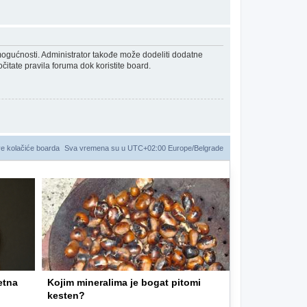
 mogućnosti. Administrator takođe može dodeliti dodatne
čitate pravila foruma dok koristite board.
ve kolačiće boarda
Sva vremena su u UTC+02:00 Europe/Belgrade
etna
Kojim mineralima je bogat pitomi
kesten?