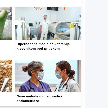
Hiperbarična medicina – terapija
kiseonikom pod pritiskom
Nove metode u dijagnostici
endometrioze