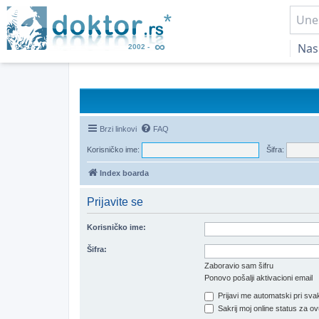
Nas
Brzi linkovi
FAQ
Korisničko ime:
Šifra:
Index boarda
Prijavite se
Korisničko ime:
Šifra:
Zaboravio sam šifru
Ponovo pošalji aktivacioni email
Prijavi me automatski pri svak
Sakrij moj online status za ov