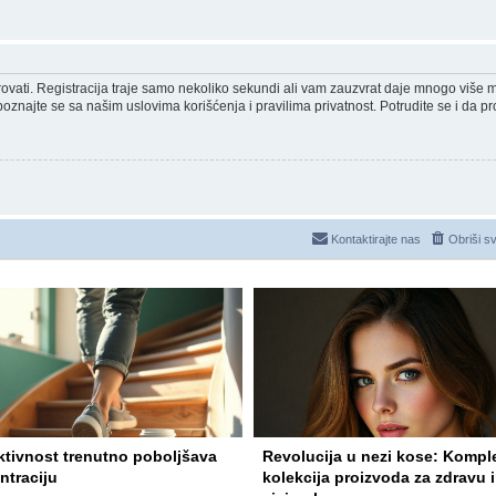
strovati. Registracija traje samo nekoliko sekundi ali vam zauzvrat daje mnogo više
poznajte se sa našim uslovima korišćenja i pravilima privatnost. Potrudite se i da pro
Kontaktirajte nas
Obriši s
ktivnost trenutno poboljšava
Revolucija u nezi kose: Kompl
ntraciju
kolekcija proizvoda za zdravu i