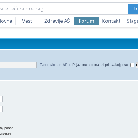
Tr
lovna
Vesti
Zdravlje AŠ
Forum
Kontakt
Slag
Zaboravio sam šifru
|
Prijavi me automatski pri svakoj poseti
oj poseti
u sesiju