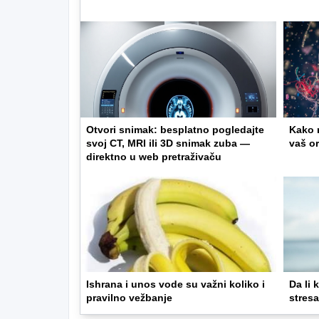
Otvori snimak: besplatno pogledajte
Kako m
svoj CT, MRI ili 3D snimak zuba —
vaš o
direktno u web pretraživaču
Ishrana i unos vode su važni koliko i
Da li 
pravilno vežbanje
stres