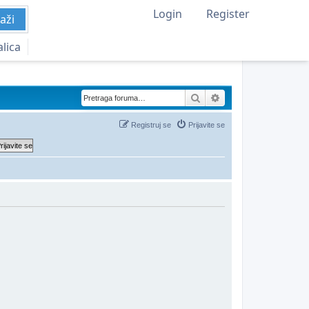
Login
Register
aži
alica
Pretraga
Napredna pretraga
Registruj se
Prijavite se