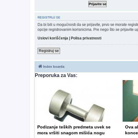
REGISTRUJ SE
Da bi bili u mogućnosti da se prijavite, prvo se morate regi
opcije registrovanim korisnicima. Pre nego što se prijavite u
Uslovi korišćenja
|
Polisa privatnosti
Registruj se
Index boarda
Preporuka za Vas:
Podizanje teških predmeta uvek se
Ova a
mora vršiti snagom mišića nogu
konce