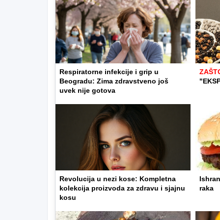
Respiratorne infekcije i grip u
ZAŠT
Beogradu: Zima zdravstveno još
"EKS
uvek nije gotova
Revolucija u nezi kose: Kompletna
Ishran
kolekcija proizvoda za zdravu i sjajnu
raka
kosu