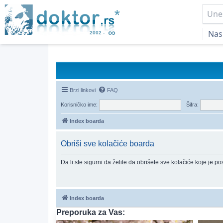
Nas
Brzi linkovi
FAQ
Korisničko ime:
Šifra:
Index boarda
Obriši sve kolačiće boarda
Da li ste sigurni da želite da obrišete sve kolačiće koje je p
Index boarda
Preporuka za Vas: