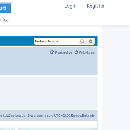
Login
Register
aži
alica
Pretraga
Napredna pretraga
Registruj se
Prijavite se
ve kolačiće boarda
Sva vremena su u UTC+02:00 Europe/Belgrade