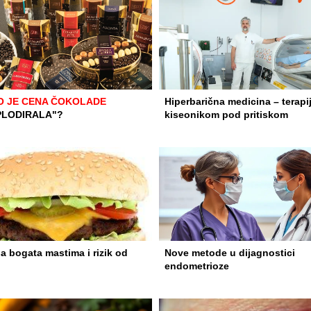
O JE CENA ČOKOLADE
Hiperbarična medicina – terapi
PLODIRALA"?
kiseonikom pod pritiskom
a bogata mastima i rizik od
Nove metode u dijagnostici
endometrioze