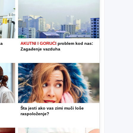
ja
AKUTNI I GORUĆI
problem kod nas:
Zagađenje vazduha
Šta jesti ako vas zimi muči loše
raspoloženje?