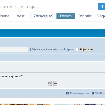
Tr
lovna
Vesti
Zdravlje AŠ
Forum
Kontakt
Slag
|
Prijavi me automatski pri svakoj poseti
ostavio ovaj board?
Kontaktirajte nas
Obriši s