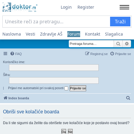
Login
Register
Traži
Naslovna
Vesti
Zdravlje AŠ
Forum
Kontakt
Slagalica
Pretra
Na
FAQ
Registruj se
Prijavite se
Korisničko ime:
Šifra:
|
Prijavi me automatski pri svakoj poseti
Pr
Index boarda
Obriši sve kolačiće boarda
Da li ste sigurni da želite da obrišete sve kolačiće koje je postavio ovaj board?