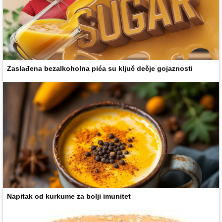
Zaslađena bezalkoholna pića su ključ dečje gojaznosti
Napitak od kurkume za bolji imunitet