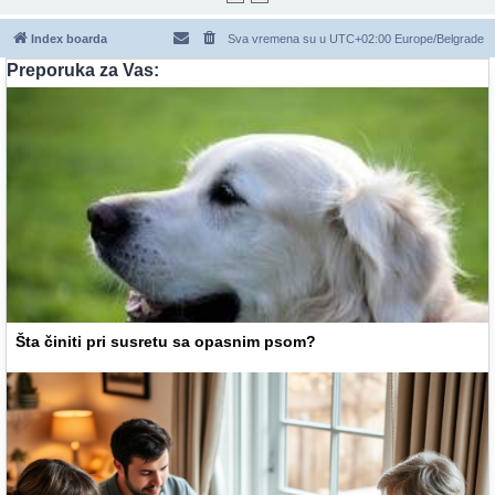
Index boarda
Sva vremena su u UTC+02:00 Europe/Belgrade
Preporuka za Vas:
Šta činiti pri susretu sa opasnim psom?