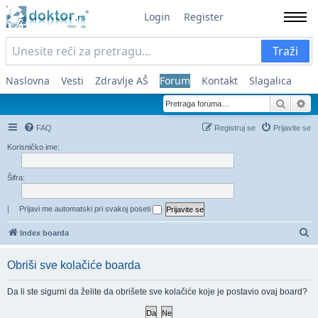
Login
Register
Traži
Naslovna
Vesti
Zdravlje AŠ
Forum
Kontakt
Slagalica
Pretra
Na
FAQ
Registruj se
Prijavite se
Korisničko ime:
Šifra:
|
Prijavi me automatski pri svakoj poseti
Pr
Index boarda
Obriši sve kolačiće boarda
Da li ste sigurni da želite da obrišete sve kolačiće koje je postavio ovaj board?