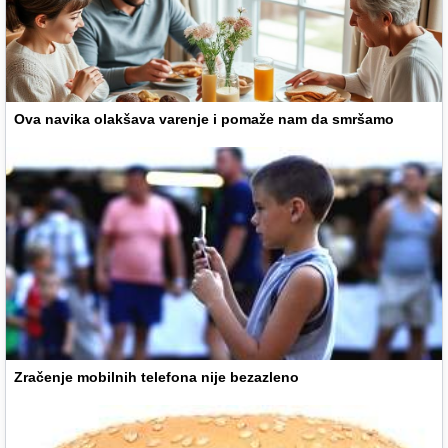
Ova navika olakšava varenje i pomaže nam da smršamo
Zračenje mobilnih telefona nije bezazleno