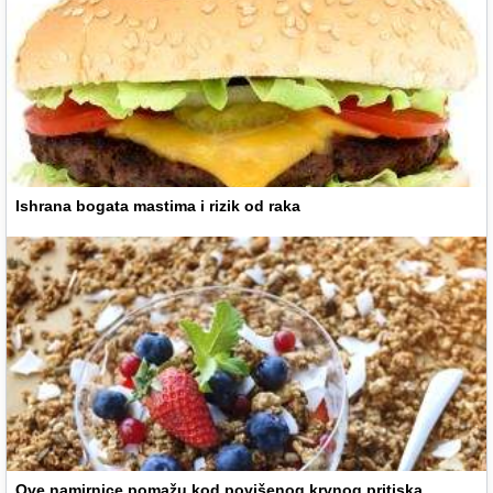
Ishrana bogata mastima i rizik od raka
Ove namirnice pomažu kod povišenog krvnog pritiska