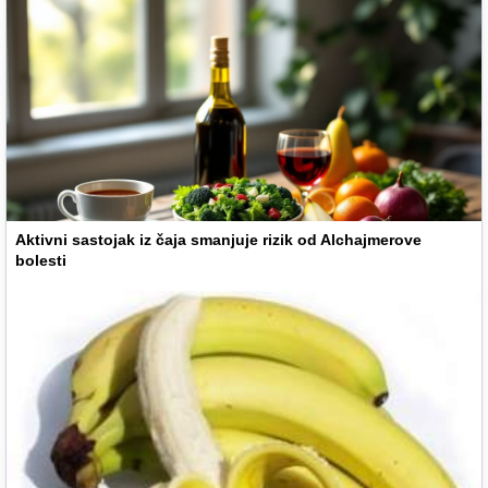
Aktivni sastojak iz čaja smanjuje rizik od Alchajmerove
bolesti