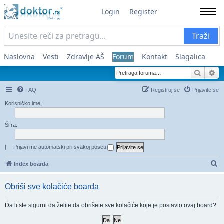
Login
Register
Traži
Naslovna
Vesti
Zdravlje AŠ
Forum
Kontakt
Slagalica
Pretra
Na
FAQ
Registruj se
Prijavite se
Korisničko ime:
Šifra:
|
Prijavi me automatski pri svakoj poseti
Pr
Index boarda
Obriši sve kolačiće boarda
Da li ste sigurni da želite da obrišete sve kolačiće koje je postavio ovaj board?