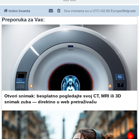
Index boarda
Sva vremena su u UTC+02:00 Europe/Belgrade
Preporuka za Vas:
Otvori snimak: besplatno pogledajte svoj CT, MRI ili 3D
snimak zuba — direktno u web pretraživaču