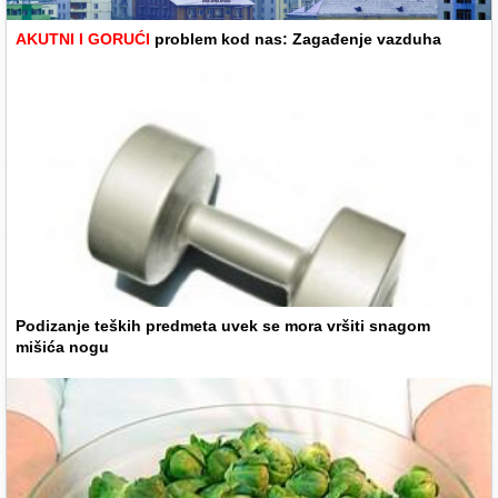
AKUTNI I GORUĆI
problem kod nas: Zagađenje vazduha
Podizanje teških predmeta uvek se mora vršiti snagom
mišića nogu