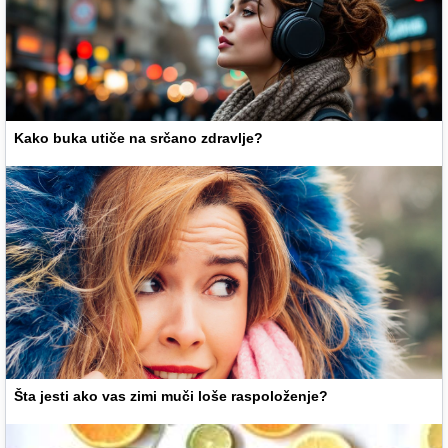
Kako buka utiče na srčano zdravlje?
Šta jesti ako vas zimi muči loše raspoloženje?