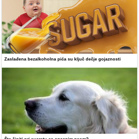
Zaslađena bezalkoholna pića su ključ dečje gojaznosti
Šta činiti pri susretu sa opasnim psom?