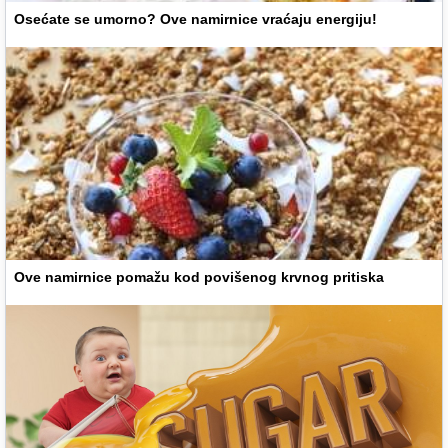
Osećate se umorno? Ove namirnice vraćaju energiju!
Ove namirnice pomažu kod povišenog krvnog pritiska