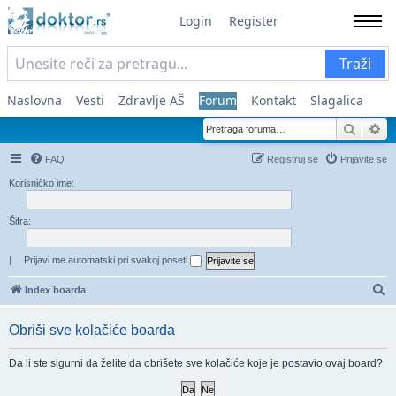
Login
Register
Traži
Naslovna
Vesti
Zdravlje AŠ
Forum
Kontakt
Slagalica
Pretra
Na
FAQ
Registruj se
Prijavite se
Korisničko ime:
Šifra:
|
Prijavi me automatski pri svakoj poseti
Pr
Index boarda
Obriši sve kolačiće boarda
Da li ste sigurni da želite da obrišete sve kolačiće koje je postavio ovaj board?