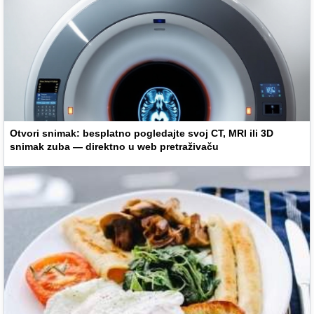
Otvori snimak: besplatno pogledajte svoj CT, MRI ili 3D
snimak zuba — direktno u web pretraživaču