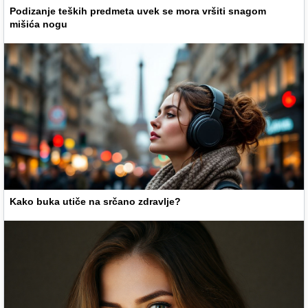
Podizanje teških predmeta uvek se mora vršiti snagom
mišića nogu
Kako buka utiče na srčano zdravlje?