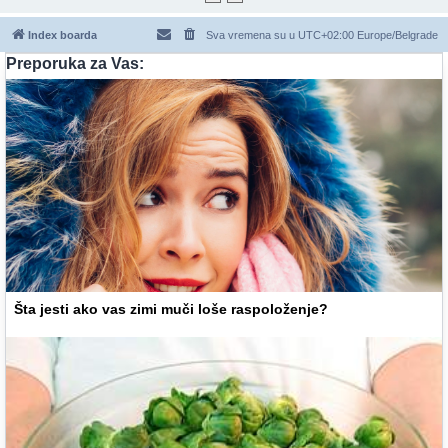
Index boarda
Sva vremena su u UTC+02:00 Europe/Belgrade
Preporuka za Vas:
Šta jesti ako vas zimi muči loše raspoloženje?