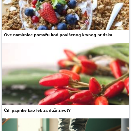
Ove namirnice pomažu kod povišenog krvnog pritiska
Čili paprike kao lek za duži život?