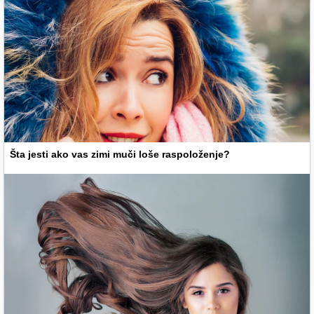
Šta jesti ako vas zimi muči loše raspoloženje?