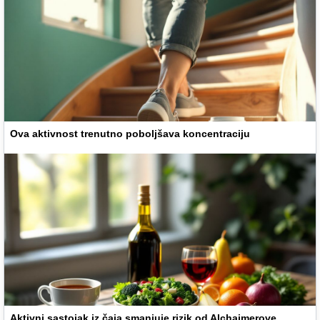
Ova aktivnost trenutno poboljšava koncentraciju
Aktivni sastojak iz čaja smanjuje rizik od Alchajmerove