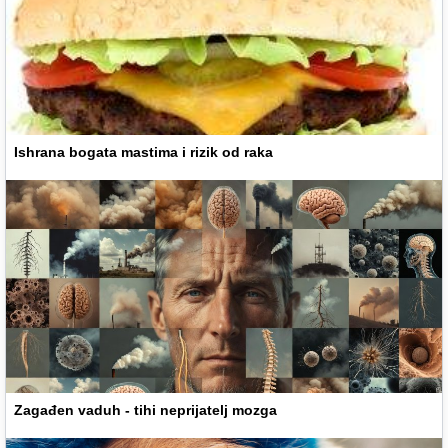
Ishrana bogata mastima i rizik od raka
Zagađen vaduh - tihi neprijatelj mozga