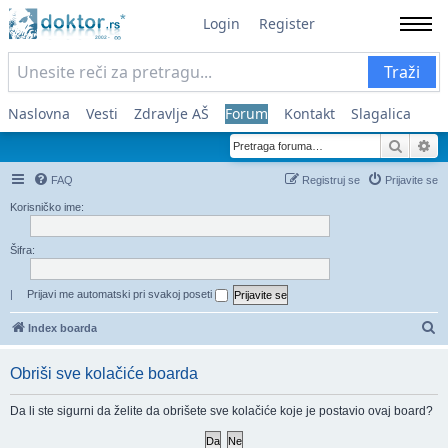
Login
Register
Traži
Naslovna
Vesti
Zdravlje AŠ
Forum
Kontakt
Slagalica
Pretra
Na
FAQ
Registruj se
Prijavite se
Korisničko ime:
Šifra:
|
Prijavi me automatski pri svakoj poseti
Pr
Index boarda
Obriši sve kolačiće boarda
Da li ste sigurni da želite da obrišete sve kolačiće koje je postavio ovaj board?