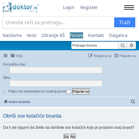
Login
Register
Traži
Naslovna
Vesti
Zdravlje AŠ
Forum
Kontakt
Slagalica
Pretra
Na
FAQ
Registruj se
Prijavite se
Korisničko ime:
Šifra:
|
Prijavi me automatski pri svakoj poseti
Pr
Index boarda
Obriši sve kolačiće boarda
Da li ste sigurni da želite da obrišete sve kolačiće koje je postavio ovaj board?