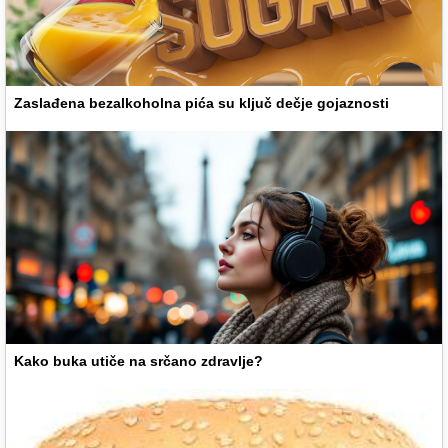
Zaslađena bezalkoholna pića su ključ dečje gojaznosti
Kako buka utiče na srčano zdravlje?