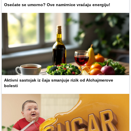
Osećate se umorno? Ove namirnice vraćaju energiju!
Aktivni sastojak iz čaja smanjuje rizik od Alchajmerove
bolesti