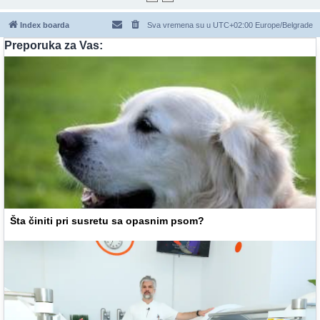
Index boarda
Sva vremena su u UTC+02:00 Europe/Belgrade
Preporuka za Vas:
Šta činiti pri susretu sa opasnim psom?