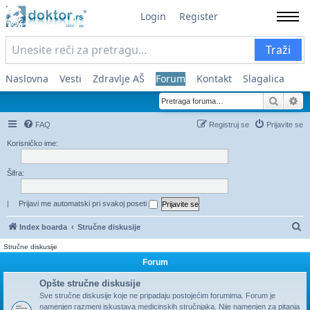
Login
Register
Traži
Naslovna
Vesti
Zdravlje AŠ
Forum
Kontakt
Slagalica
Pretra
Na
FAQ
Registruj se
Prijavite se
Korisničko ime:
Šifra:
|
Prijavi me automatski pri svakoj poseti
Pr
Index boarda
Stručne diskusije
Stručne diskusije
Forum
Opšte stručne diskusije
Sve stručne diskusije koje ne pripadaju postojećim forumima. Forum je
namenjen razmeni iskustava medicinskih stručnjaka. Nije namenjen za pitanja