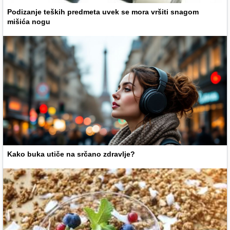
Podizanje teških predmeta uvek se mora vršiti snagom
mišića nogu
Kako buka utiče na srčano zdravlje?