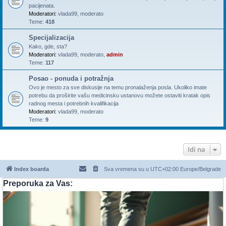
pacijenata.
Moderatori:
vlada99
,
moderato
Teme:
418
Specijalizacija
Kako, gde, sta?
Moderatori:
vlada99
,
moderato
,
admin
Teme:
117
Posao - ponuda i potražnja
Ovo je mesto za sve diskusije na temu pronalaženja posla. Ukoliko imate
potrebu da proširite vašu medicinsku ustanovu možete ostaviti kratak opis
radnog mesta i potrebnih kvalifikacija
Moderatori:
vlada99
,
moderato
Teme:
9
Idi na
Index boarda
Sva vremena su u UTC+02:00 Europe/Belgrade
Preporuka za Vas: