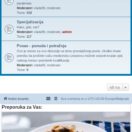
pacijenata.
Moderatori:
vlada99
,
moderato
Teme:
418
Specijalizacija
Kako, gde, sta?
Moderatori:
vlada99
,
moderato
,
admin
Teme:
117
Posao - ponuda i potražnja
Ovo je mesto za sve diskusije na temu pronalaženja posla. Ukoliko imate
potrebu da proširite vašu medicinsku ustanovu možete ostaviti kratak opis
radnog mesta i potrebnih kvalifikacija
Moderatori:
vlada99
,
moderato
Teme:
9
Idi na
Index boarda
Sva vremena su u UTC+02:00 Europe/Belgrade
Preporuka za Vas: