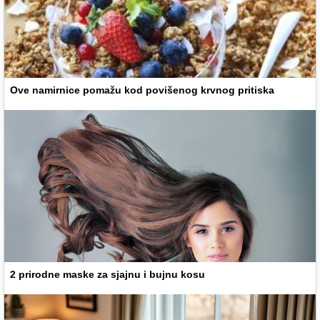
Ove namirnice pomažu kod povišenog krvnog pritiska
2 prirodne maske za sjajnu i bujnu kosu