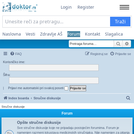
Login
Register
Traži
Naslovna
Vesti
Zdravlje AŠ
Forum
Kontakt
Slagalica
Pretra
Na
FAQ
Registruj se
Prijavite se
Korisničko ime:
Šifra:
|
Prijavi me automatski pri svakoj poseti
Pr
Index boarda
Stručne diskusije
Stručne diskusije
Forum
Opšte stručne diskusije
Sve stručne diskusije koje ne pripadaju postojećim forumima. Forum je
namenjen razmeni iskustava medicinskih stručnjaka. Nije namenjen za pitanja