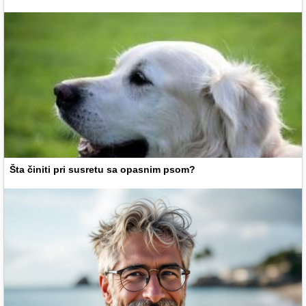
Šta činiti pri susretu sa opasnim psom?