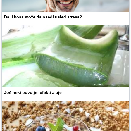
Da li kosa može da osedi usled stresa?
Još neki povoljni efekti aloje