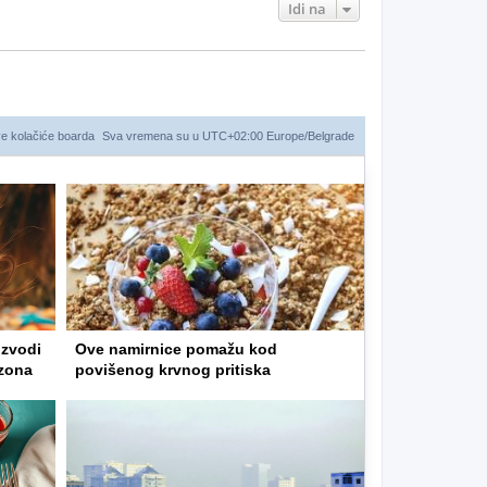
Idi na
ve kolačiće boarda
Sva vremena su u UTC+02:00 Europe/Belgrade
izvodi
Ove namirnice pomažu kod
zona
povišenog krvnog pritiska