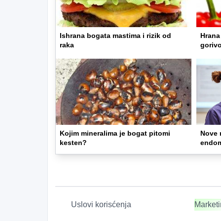
Ishrana bogata mastima i rizik od
Hrana 
raka
gorivo
Kojim mineralima je bogat pitomi
Nove 
kesten?
endom
Uslovi korisćenja
Market