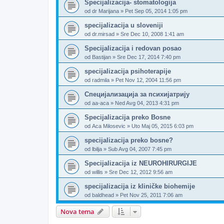
Specijalizacija- stomatologija
od
dr Marijana
»
Pet Sep 05, 2014 1:05 pm
specijalizacija u sloveniji
od
dr.mirsad
»
Sre Dec 10, 2008 1:41 am
Specijalizacija i redovan posao
od
Bastijan
»
Sre Dec 17, 2014 7:40 pm
specijalizacija psihoterapije
od
radmila
»
Pet Nov 12, 2004 11:56 pm
Специјализација за психијатрију
od
aa-aca
»
Ned Avg 04, 2013 4:31 pm
Specijalizacija preko Bosne
od
Aca Milosevic
»
Uto Maj 05, 2015 6:03 pm
specijalizacija preko bosne?
od
lbilja
»
Sub Avg 04, 2007 7:45 pm
Specijalizacija iz NEUROHIRURGIJE
od
willis
»
Sre Dec 12, 2012 9:56 am
specijalizacija iz kliničke biohemije
od
baldhead
»
Pet Nov 25, 2011 7:06 am
Nova tema