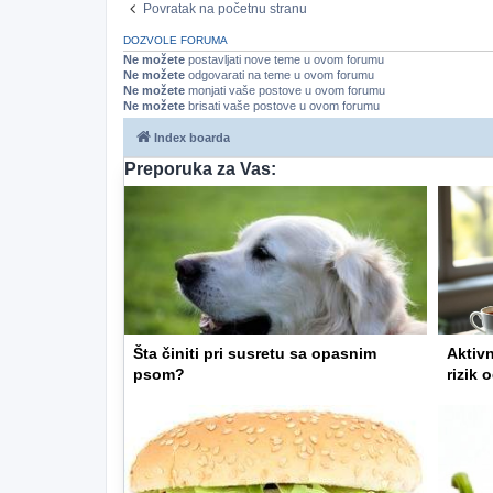
Povratak na početnu stranu
DOZVOLE FORUMA
Ne možete
postavljati nove teme u ovom forumu
Ne možete
odgovarati na teme u ovom forumu
Ne možete
monjati vaše postove u ovom forumu
Ne možete
brisati vaše postove u ovom forumu
Index boarda
Preporuka za Vas:
Šta činiti pri susretu sa opasnim
Aktivn
psom?
rizik 