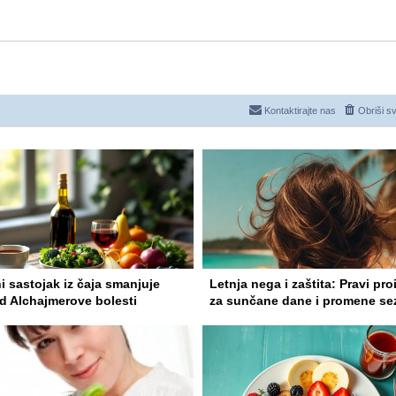
Kontaktirajte nas
Obriši s
i sastojak iz čaja smanjuje
Letnja nega i zaštita: Pravi pro
od Alchajmerove bolesti
za sunčane dane i promene se