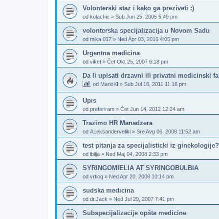
Volonterski staz i kako ga preziveti :)
od
kolachic
»
Sub Jun 25, 2005 5:49 pm
volonterska specijalizacija u Novom Sadu
od
mika 017
»
Ned Apr 03, 2016 4:05 pm
Urgentna medicina
od
viket
»
Čet Okt 25, 2007 6:18 pm
Da li upisati drzavni ili privatni medicinski f
od
MarioKI
»
Sub Jul 16, 2011 11:16 pm
Upis
od
preferiram
»
Čet Jun 14, 2012 12:24 am
Trazimo HR Manadzera
od
ALeksanderveliki
»
Sre Avg 06, 2008 11:52 am
test pitanja za specijalisticki iz ginekologije?
od
lbilja
»
Ned Maj 04, 2008 2:33 pm
SYRINGOMIELIA AT SYRINGOBULBIA
od
vrtlog
»
Ned Apr 20, 2008 10:14 pm
sudska medicina
od
dr.Jack
»
Ned Jul 29, 2007 7:41 pm
Subspecijalizacije opšte medicine