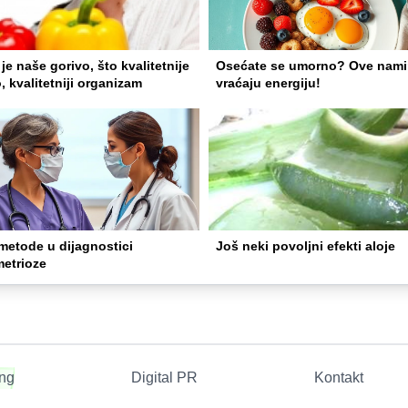
je naše gorivo, što kvalitetnije
Osećate se umorno? Ove nami
, kvalitetniji organizam
vraćaju energiju!
metode u dijagnostici
Još neki povoljni efekti aloje
etrioze
ing
Digital PR
Kontakt