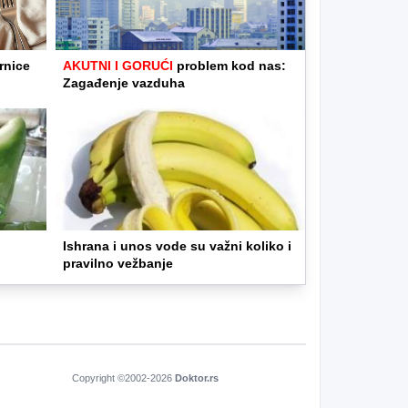
rnice
AKUTNI I GORUĆI
problem kod nas:
Zagađenje vazduha
Ishrana i unos vode su važni koliko i
pravilno vežbanje
Copyright ©2002-
2026
Doktor.rs