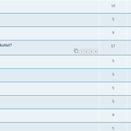
10
5
9
akultet?
57
1
2
3
4
5
5
5
5
8
5