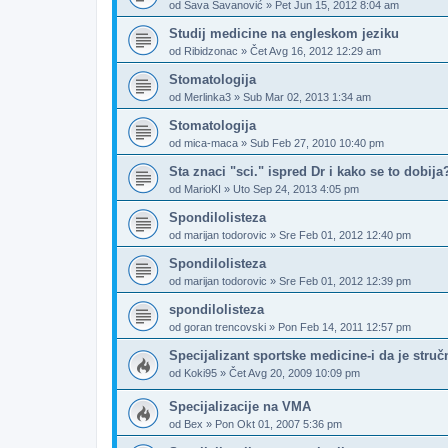
od
Sava Savanović
»
Pet Jun 15, 2012 8:04 am
Studij medicine na engleskom jeziku
od
Ribidzonac
»
Čet Avg 16, 2012 12:29 am
Stomatologija
od
Merlinka3
»
Sub Mar 02, 2013 1:34 am
Stomatologija
od
mica-maca
»
Sub Feb 27, 2010 10:40 pm
Sta znaci "sci." ispred Dr i kako se to dobija
od
MarioKI
»
Uto Sep 24, 2013 4:05 pm
Spondilolisteza
od
marijan todorovic
»
Sre Feb 01, 2012 12:40 pm
Spondilolisteza
od
marijan todorovic
»
Sre Feb 01, 2012 12:39 pm
spondilolisteza
od
goran trencovski
»
Pon Feb 14, 2011 12:57 pm
Specijalizant sportske medicine-i da je struč
od
Koki95
»
Čet Avg 20, 2009 10:09 pm
Specijalizacije na VMA
od
Bex
»
Pon Okt 01, 2007 5:36 pm