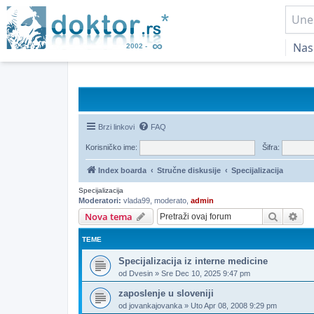
Nas
Brzi linkovi
FAQ
Korisničko ime:
Šifra:
Index boarda
Stručne diskusije
Specijalizacija
Specijalizacija
Moderatori:
vlada99
,
moderato
,
admin
Pretrag
Nap
Nova tema
TEME
Specijalizacija iz interne medicine
od
Dvesin
»
Sre Dec 10, 2025 9:47 pm
zaposlenje u sloveniji
od
jovankajovanka
»
Uto Apr 08, 2008 9:29 pm