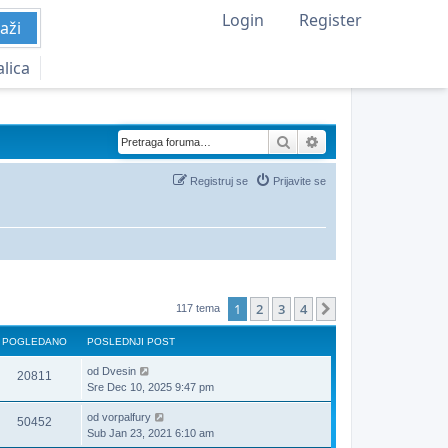
Login
Register
aži
alica
Pretraga
Napredna pretraga
Registruj se
Prijavite se
1
2
3
4
Sledeća
117 tema
POGLEDANO
POSLEDNJI POST
od
Dvesin
20811
Sre Dec 10, 2025 9:47 pm
od
vorpalfury
50452
Sub Jan 23, 2021 6:10 am