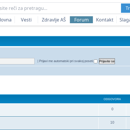
Tr
lovna
Vesti
Zdravlje AŠ
Forum
Kontakt
Slag
|
Prijavi me automatski pri svakoj poseti
a
redna pretraga
ODGOVORA
0
10