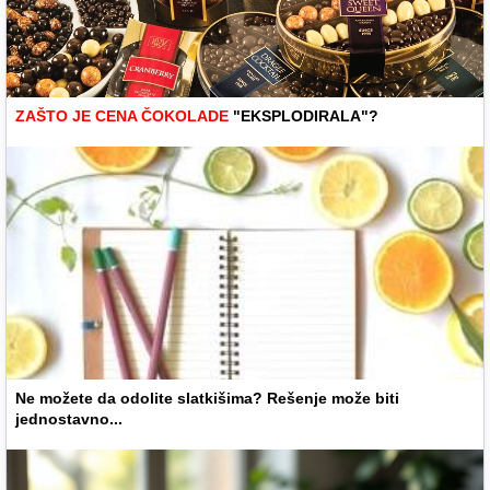
ZAŠTO JE CENA ČOKOLADE
"EKSPLODIRALA"?
Ne možete da odolite slatkišima? Rešenje može biti
jednostavno...