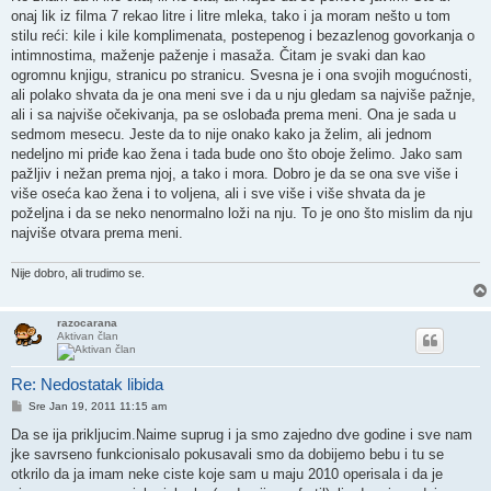
onaj lik iz filma 7 rekao litre i litre mleka, tako i ja moram nešto u tom
stilu reći: kile i kile komplimenata, postepenog i bezazlenog govorkanja o
intimnostima, maženje paženje i masaža. Čitam je svaki dan kao
ogromnu knjigu, stranicu po stranicu. Svesna je i ona svojih mogućnosti,
ali polako shvata da je ona meni sve i da u nju gledam sa najviše pažnje,
ali i sa najviše očekivanja, pa se oslobađa prema meni. Ona je sada u
sedmom mesecu. Jeste da to nije onako kako ja želim, ali jednom
nedeljno mi priđe kao žena i tada bude ono što oboje želimo. Jako sam
pažljiv i nežan prema njoj, a tako i mora. Dobro je da se ona sve više i
više oseća kao žena i to voljena, ali i sve više i više shvata da je
poželjna i da se neko nenormalno loži na nju. To je ono što mislim da nju
najviše otvara prema meni.
Nije dobro, ali trudimo se.
razocarana
Aktivan član
Re: Nedostatak libida
Post
Sre Jan 19, 2011 11:15 am
Da se ija prikljucim.Naime suprug i ja smo zajedno dve godine i sve nam
jke savrseno funkcionisalo pokusavali smo da dobijemo bebu i tu se
otkrilo da ja imam neke ciste koje sam u maju 2010 operisala i da je