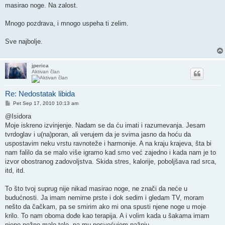
masirao noge. Na zalost.
Mnogo pozdrava, i mnogo uspeha ti zelim.
Sve najbolje.
jperica
Aktivan član
Re: Nedostatak libida
Post
Pet Sep 17, 2010 10:13 am
@Isidora
Moje iskreno izvinjenje. Nadam se da ću imati i razumevanja. Jesam
tvrdoglav i u(na)poran, ali verujem da je svima jasno da hoću da
uspostavim neku vrstu ravnoteže i harmonije. A na kraju krajeva, šta bi
nam falilo da se malo više igramo kad smo već zajedno i kada nam je to
izvor obostranog zadovoljstva. Skida stres, kalorije, poboljšava rad srca,
itd, itd.
To što tvoj suprug nije nikad masirao noge, ne znači da neće u
budućnosti. Ja imam nemirne prste i dok sedim i gledam TV, moram
nešto da čačkam, pa se smirim ako mi ona spusti njene noge u moje
krilo. To nam oboma dođe kao terapija. A i volim kada u šakama imam
njeno nežno malo telo, pa mu posvećujem pažnju.