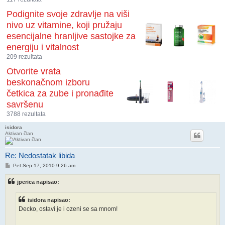
Podignite svoje zdravlje na viši
nivo uz vitamine, koji pružaju
esencijalne hranljive sastojke za
energiju i vitalnost
209 rezultata
Otvorite vrata
beskonačnom izboru
četkica za zube i pronađite
savršenu
3788 rezultata
isidora
Aktivan član
Re: Nedostatak libida
Post
Pet Sep 17, 2010 9:26 am
jperica napisao:
isidora napisao:
Decko, ostavi je i ozeni se sa mnom!