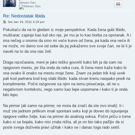
Aktivan član
Re: Nedostatak libida
Post
Sre Jan 19, 2011 4:16 pm
Pokušaću da na to gledam iz moje perspektive: Kada žena gubi libido,
muškarac zapinje kao lud oko nje, jer mu je to kao borba za opstanak. A i
ima nečeg u onome da smo mi veće kurve od žena, pa kada ona neće ili
ne može, mi damo sve od sebe da joj pokažemo sve svoje čari, ne bi li je
naveli na to da ona nas želi.
Draga razočarana, meni je jako teško govoriti kako bih ja da sam na
njegovom mestu, jer šta onda da neka cura, ili žena meni kaže kako bi
ona ovako ili onako na mestu moje žene. Znam za jedan trik koji uvek
pali kod partnera kod kog slabi libido: kada stvari krenu naopako pređi na
komplimente. Počni razgovore sa njim na temu prisećanja, ali ne u
negativnom kontekstu, nego samo kao lepe uspomene i kako ti je onda
bilo lepo.
Na primer (ali samo na primer, ne mora da znači da ste ovo imali): ti i
muž ste jednom prilikom imali spontani seks koji je doveo do ispunjenja
njegove velike želje, kao na primer do analnog seksa. Počni priču o tome
kako si se bojala, kako nisi znala ništa, ali je on bio tako pažljiv da si
posle svega doživela pravi užitak i kako se i danas toga rado setiš.