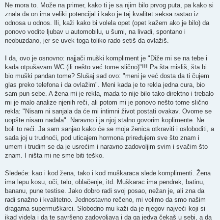
Ne mora to. Može na primer, kako ti je sa njim bilo prvog puta, pa kako si
znala da on ima veliki potencijal i kako je taj kvalitet seksa rastao iz
odnosa u odnos. Ili, kaži kako bi volela opet (opet kažem ako je bilo) da
ponovo vodite ljubav u automobilu, u šumi, na livadi, spontano i
neobuzdano, jer se uvek toga toliko rado setiš da ovlažiš.
I da, ovo je osnovno: najjači muški kompliment je "Diže mi se na tebe i
kada otpušavam WC (ili nešto već tome slično)"!!! Pa šta misliš, šta bi
bio muški pandan tome? Slušaj sad ovo: "meni je već dosta da ti čujem
glas preko telefona i da ovlažim". Meni kada je to rekla jedna cura, bio
sam pun sebe. A žena mi je rekla, mada to nije bilo tako direktno i trebalo
mi je malo analize njenih reči, ali potom mi je ponovo nešto tome slično
rekla: "Nisam ni sanjala da će mi intimni život postati ovakav. Ovome se
uopšte nisam nadala". Naravno i ja njoj stalno govorim koplimente. Ne
boli to reći. Ja sam sanjao kako će se moja ženica otkraviti i osloboditi, a
sada joj u trudnoći, pod uticajem hormona priređujem sve što znam i
umem i trudim se da je usrećim i naravno zadovoljim svim i svačim što
znam. I ništa mi ne sme biti teško.
Sledeće: kao i kod žena, tako i kod muškaraca slede komplimenti. Žena
ima lepu kosu, oči, telo, oblačenje, itd. Muškarac ima pendrek, batinu,
bananu, pune testise. Jako dobro radi svoj posao, nežan je, ali zna da
radi snažno i kvalitetno. Jednostavno rečeno, mi volimo da smo našim
dragama supermuškarci. Slobodno mu kaži da je njegov najveći koji si
ikad videla i da te savršeno zadovoljava i da ga jedva čekaš u sebi, a da