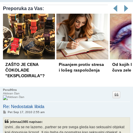
Preporuka za Vas:
Pisanjem protiv stresa
Od kojih bolesti nas
Nove met
i lošeg raspoloženja
čuva zeleno povrće?
dijagnosti
endometri
Pera90ns
Aktivan član
Re: Nedostatak libida
Post
Pet Sep 17, 2010 2:55 am
jelenaa1985 napisao:
izvini...da se ne lazemo...partner se pre svega gleda kao seksualni objekat
koji dopunjuje licnost...ti nju treba da posmatras kao seksualni objekat, a