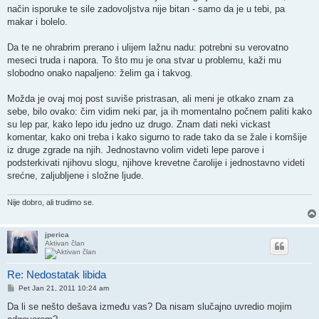
način isporuke te sile zadovoljstva nije bitan - samo da je u tebi, pa
makar i bolelo.
Da te ne ohrabrim prerano i ulijem lažnu nadu: potrebni su verovatno
meseci truda i napora. To što mu je ona stvar u problemu, kaži mu
slobodno onako napaljeno: želim ga i takvog.
Možda je ovaj moj post suviše pristrasan, ali meni je otkako znam za
sebe, bilo ovako: čim vidim neki par, ja ih momentalno počnem paliti kako
su lep par, kako lepo idu jedno uz drugo. Znam dati neki vickast
komentar, kako oni treba i kako sigurno to rade tako da se žale i komšije
iz druge zgrade na njih. Jednostavno volim videti lepe parove i
podsterkivati njihovu slogu, njihove krevetne čarolije i jednostavno videti
srećne, zaljubljene i složne ljude.
Nije dobro, ali trudimo se.
jperica
Aktivan član
Re: Nedostatak libida
Post
Pet Jan 21, 2011 10:24 am
Da li se nešto dešava između vas? Da nisam slučajno uvredio mojim