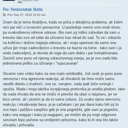
Re: Nedostatak libida
Post
Pon Sep 27, 2010 10:22 am
Znam da je tema škakljiva, kada se priča o detaljima problema, ali želim
reći par reči o izvesnim pomacima. U poslednje vreme smo imali skoro
pa svakodnevno intimne odnose. Bio sam joj toliko zahvalan da sam u
krevetu dao sve od sebe da uživamo kao nikad do sad. To se i odrazilo
na količinu i dužinu trajanja odnosa, ali i moja upornost da samo ona
uživa (jer moje zadovoljstvo u krevetu se bazira na tome - tako sam i ja
onda zadovoljen), je dovela do toga da sam dobio i par komplimenata.
Zavisili smo puno od njenog zdravstvenog stanja, pa je ovo sada bila
jedinstvena prilika za uživanje i "ispucavanje".
Stvarno sam video kako se ona malo oslobodila. Još uvek je puno puno
nervozna i ima agresivne reakcija, ali shvativši da time može samo
nauditi detetu u trudnoći, ona se, verujem, sada ipak brže smiruje i
opušta. Mada i moja taktika iscrpljivanja protivnika je urodila plodom, tako
da sada shvata da ona ne može ni previše da ulazi u raspravu, jer se
brzo umori, ali i pustim je da to sama izduva. Za svaku njenu nervoznu
reakciju i iskaljivanje besa, ja je sačekam i po par dana kako bih joj to
sve lepo i pažljivo saopštio gde je ona pogrešila, gde sam ja pogrešio,
kako ona reaguje i kako ja reagujem, pa mislim da joj moje odgovore
serviram lepo pečene sa omiljenim prilozima, kako bi ih ona što lakše
shvatila i prihvatila.