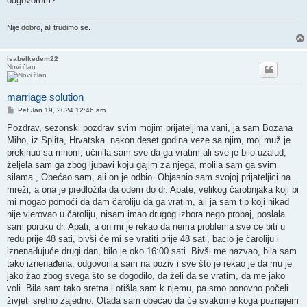
odgovorom?
Nije dobro, ali trudimo se.
isabelkedem22
Novi član
marriage solution
Post
Pet Jan 19, 2024 12:46 am
Pozdrav, sezonski pozdrav svim mojim prijateljima vani, ja sam Bozana
Miho, iz Splita, Hrvatska. nakon deset godina veze sa njim, moj muž je
prekinuo sa mnom, učinila sam sve da ga vratim ali sve je bilo uzalud,
željela sam ga zbog ljubavi koju gajim za njega, molila sam ga svim
silama , Obećao sam, ali on je odbio. Objasnio sam svojoj prijateljici na
mreži, a ona je predložila da odem do dr. Apate, velikog čarobnjaka koji bi
mi mogao pomoći da dam čaroliju da ga vratim, ali ja sam tip koji nikad
nije vjerovao u čaroliju, nisam imao drugog izbora nego probaj, poslala
sam poruku dr. Apati, a on mi je rekao da nema problema sve će biti u
redu prije 48 sati, bivši će mi se vratiti prije 48 sati, bacio je čaroliju i
iznenađujuće drugi dan, bilo je oko 16:00 sati. Bivši me nazvao, bila sam
tako iznenađena, odgovorila sam na poziv i sve što je rekao je da mu je
jako žao zbog svega što se dogodilo, da želi da se vratim, da me jako
voli. Bila sam tako sretna i otišla sam k njemu, pa smo ponovno počeli
živjeti sretno zajedno. Otada sam obećao da će svakome koga poznajem