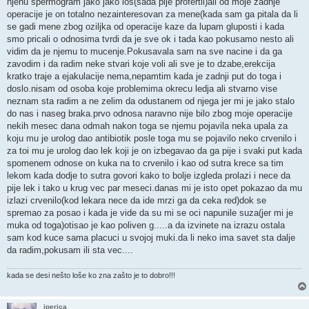
njenu spermogram jako jako los(sada pije profertil)ali od moje zadnje
operacije je on totalno nezainteresovan za mene(kada sam ga pitala da li
se gadi mene zbog oziljka od operacije kaze da lupam gluposti i kada
smo pricali o odnosima tvrdi da je sve ok i tada kao pokusamo nesto ali
vidim da je njemu to mucenje.Pokusavala sam na sve nacine i da ga
zavodim i da radim neke stvari koje voli ali sve je to dzabe,erekcija
kratko traje a ejakulacije nema,nepamtim kada je zadnji put do toga i
doslo.nisam od osoba koje problemima okrecu ledja ali stvarno vise
neznam sta radim a ne zelim da odustanem od njega jer mi je jako stalo
do nas i naseg braka.prvo odnosa naravno nije bilo zbog moje operacije
nekih mesec dana odmah nakon toga se njemu pojavila neka upala za
koju mu je urolog dao antibiotik posle toga mu se pojavilo neko crvenilo i
za toi mu je urolog dao lek koji je on izbegavao da ga pije i svaki put kada
spomenem odnose on kuka na to crvenilo i kao od sutra krece sa tim
lekom kada dodje to sutra govori kako to bolje izgleda prolazi i nece da
pije lek i tako u krug vec par meseci.danas mi je isto opet pokazao da mu
izlazi crvenilo(kod lekara nece da ide mrzi ga da ceka red)dok se
spremao za posao i kada je vide da su mi se oci napunile suza(jer mi je
muka od toga)otisao je kao poliven g.....a da izvinete na izrazu ostala
sam kod kuce sama placuci u svojoj muki.da li neko ima savet sta dalje
da radim,pokusam ili sta vec....
kada se desi nešto loše ko zna zašto je to dobro!!!
jperica