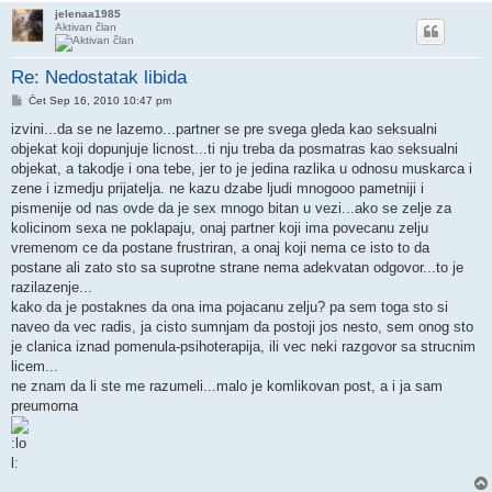
jelenaa1985
Aktivan član
Re: Nedostatak libida
Post
Čet Sep 16, 2010 10:47 pm
izvini...da se ne lazemo...partner se pre svega gleda kao seksualni
objekat koji dopunjuje licnost...ti nju treba da posmatras kao seksualni
objekat, a takodje i ona tebe, jer to je jedina razlika u odnosu muskarca i
zene i izmedju prijatelja. ne kazu dzabe ljudi mnogooo pametniji i
pismenije od nas ovde da je sex mnogo bitan u vezi...ako se zelje za
kolicinom sexa ne poklapaju, onaj partner koji ima povecanu zelju
vremenom ce da postane frustriran, a onaj koji nema ce isto to da
postane ali zato sto sa suprotne strane nema adekvatan odgovor...to je
razilazenje...
kako da je postaknes da ona ima pojacanu zelju? pa sem toga sto si
naveo da vec radis, ja cisto sumnjam da postoji jos nesto, sem onog sto
je clanica iznad pomenula-psihoterapija, ili vec neki razgovor sa strucnim
licem...
ne znam da li ste me razumeli...malo je komlikovan post, a i ja sam
preumorna