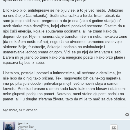
Bilo kako bilo, antidepresivi se ne piju više, a to je već nešto. Dolazimo
na ono što je Cat rekao(la). Suštinska razlika u libidu. Imam utisak da
sam ja moju stidljivost pregrmeo, a da je ona (iako 4 godine starija) još
uvek slatka mala devojčica, kojoj obrazi ponekad pocrvene. Osetim da u
njoj čuči energija, koja je sputavana godinama, ali ne znam kako da
doprem do nje. Nije mi namera da je transformišem u neku, nekakvu ženu
(da ne kažem nešto ružno), nego da se otvorimo i usmerimo sve svoje
skrivene želje, frustracije, čekanja i nadanja na oslobađanje i
usmeravanje jednog prema drugom. Vidi se po njoj da ima vatru u sebi.
Barem mi je jasno po tome kako ona energično pošizi i kako brzo plane i
ispucava taj bes iz sebe.
Uostalom, postoje i pomaci u intimnostima, ali nećemo o detaljima, jer
nije lepo da o njoj tako pričam. Tek, nagovestio bih da nekog napretka
ima po pitanju slobode i prihvatanja mojih večito novih ideja u samom
krevetu. Ponekad prasne u smeh kada kaže kako sam blesav i stalno mi
neke gluposti padaju na pamet. Naravno, meni stalno gluposti padaju na
pamet, ali i u drugim sferama života, tako da mi je to mač sa dve oštrice.
Nije dobro, ali trudimo se.
jperica
Aktivan član