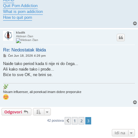
Quit Porn Addiction
What is porn addiction
How to quit porn
kladik
Aktivan član
Re: Nedostatak libida
Post
Čet Jun 18, 2026 4:26 pm
Naiđe tako period kada ti nije ni do čega...
Ali kako naiđe tako i prođe...
Biće to sve OK, ne brini se.
Nisam influenser, ali ponekad imam dobre preporuke
Odgovori
1
2
3
Prethodni
42 postova
Idi na