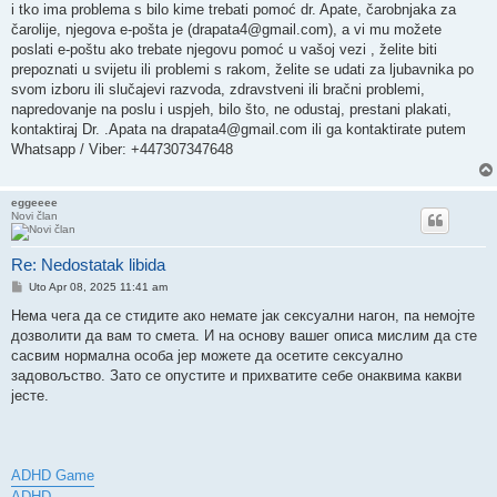
i tko ima problema s bilo kime trebati pomoć dr. Apate, čarobnjaka za
čarolije, njegova e-pošta je (
drapata4@gmail.com
), a vi mu možete
poslati e-poštu ako trebate njegovu pomoć u vašoj vezi , želite biti
prepoznati u svijetu ili problemi s rakom, želite se udati za ljubavnika po
svom izboru ili slučajevi razvoda, zdravstveni ili bračni problemi,
napredovanje na poslu i uspjeh, bilo što, ne odustaj, prestani plakati,
kontaktiraj Dr. .Apata na
drapata4@gmail.com
ili ga kontaktirate putem
Whatsapp / Viber: +447307347648
eggeeee
Novi član
Re: Nedostatak libida
Post
Uto Apr 08, 2025 11:41 am
Нема чега да се стидите ако немате јак сексуални нагон, па немојте
дозволити да вам то смета. И на основу вашег описа мислим да сте
сасвим нормална особа јер можете да осетите сексуално
задовољство. Зато се опустите и прихватите себе онаквима какви
јесте.
ADHD Game
ADHD