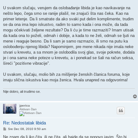
U svakom slučaju, verujem da oslobađanje libida je kao navikavanje na
nešto lepo, čega smo se ranije plašil, ne znajući šta nas čeka. Kao na
primer letenje. Da li smatrate da ako svaki put delim komplimente, trudim
se da ona ima lepo iskustvo, radim to samo kada i ona može, da tada
mogu očekivati željene rezultate? Da li ću je time razmaziti? Imam utisak
da kada ona to poželi, odmah i dobije, a kada to ne želi, odmah se ljuti na
mene i reaguje besno. Da li sam je samo razmazio, ili smo na putu ka
oslobođenju njenog libida? Napominjem, pre mene nikada nije imala neke
stvari u krevetu, a sa mnom je oslobodila svoj glas, svoje pokrete, dodala
je i ona sama neke poteze u krevetu, a i ponekad se šali na račun seksa,
šireći "pozitivne vibracije".
U svakom, slučaju, molio bih za mišljenje ženskih članica foruma, koje
imaju slična iskustva kao moja ženica. Hvala unapred na odgovorima!
Nije dobro, ali trudimo se.
jperica
Aktivan član
Re: Nedostatak libida
Post
Sre Dec 08, 2010 9:50 am
Ne znam da li iko čita, ili ne čita, ali hajde da se ponovo javim. Što bi