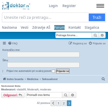
Login
Register
Traži
Naslovna
Vesti
Zdravlje AŠ
Forum
Kontakt
Slagalica
Pretra
Na
FAQ
Registruj se
Prijavite se
Korisničko ime:
Šifra:
|
Prijavi me automatski pri svakoj poseti
Pr
Index boarda
Medicina
Seksualnost
Nedostatak libida
Moderatori:
vlada99
,
ModeratA
,
moderato
Pretraga
Napredna pretraga
Odgovori
1
2
3
Prethodni
42 postova