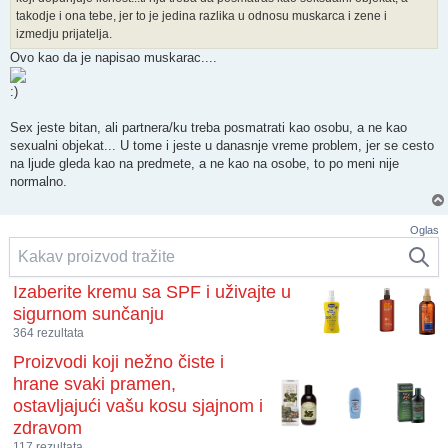
takodje i ona tebe, jer to je jedina razlika u odnosu muskarca i zene i
izmedju prijatelja.
Ovo kao da je napisao muskarac....
Sex jeste bitan, ali partnera/ku treba posmatrati kao osobu, a ne kao
sexualni objekat... U tome i jeste u danasnje vreme problem, jer se cesto
na ljude gleda kao na predmete, a ne kao na osobe, to po meni nije
normalno.
Oglas
Izaberite kremu sa SPF i uživajte u
sigurnom sunčanju
364 rezultata
Proizvodi koji nežno čiste i
hrane svaki pramen,
ostavljajući vašu kosu sjajnom i
zdravom
117 rezultata