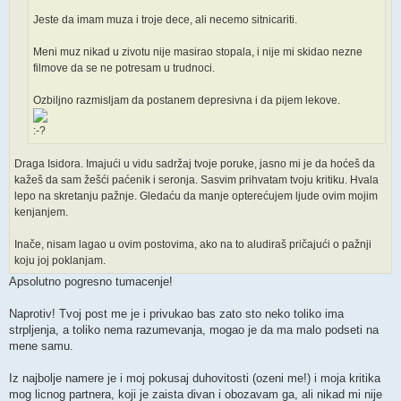
Jeste da imam muza i troje dece, ali necemo sitnicariti.
Meni muz nikad u zivotu nije masirao stopala, i nije mi skidao nezne
filmove da se ne potresam u trudnoci.
Ozbiljno razmisljam da postanem depresivna i da pijem lekove.
Draga Isidora. Imajući u vidu sadržaj tvoje poruke, jasno mi je da hoćeš da
kažeš da sam žešći paćenik i seronja. Sasvim prihvatam tvoju kritiku. Hvala
lepo na skretanju pažnje. Gledaću da manje opterećujem ljude ovim mojim
kenjanjem.
Inače, nisam lagao u ovim postovima, ako na to aludiraš pričajući o pažnji
koju joj poklanjam.
Apsolutno pogresno tumacenje!
Naprotiv! Tvoj post me je i privukao bas zato sto neko toliko ima
strpljenja, a toliko nema razumevanja, mogao je da ma malo podseti na
mene samu.
Iz najbolje namere je i moj pokusaj duhovitosti (ozeni me!) i moja kritika
mog licnog partnera, koji je zaista divan i obozavam ga, ali nikad mi nije