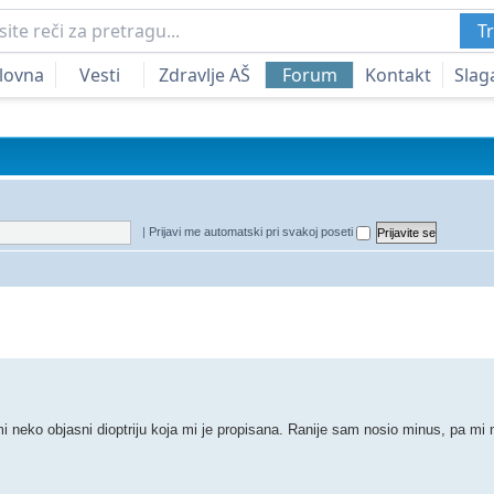
Tr
lovna
Vesti
Zdravlje AŠ
Forum
Kontakt
Slag
|
Prijavi me automatski pri svakoj poseti
edna pretraga
i neko objasni dioptriju koja mi je propisana. Ranije sam nosio minus, pa mi 