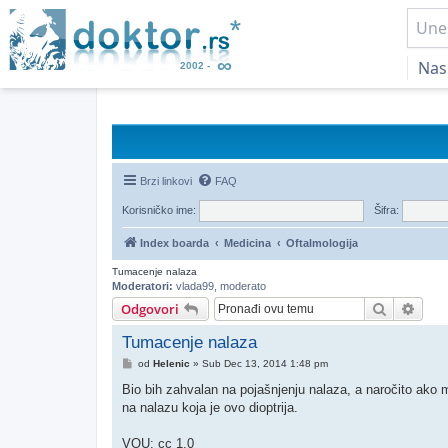
Nas
Brzi linkovi
FAQ
Korisničko ime:
Šifra:
Index boarda
Medicina
Oftalmologija
Tumacenje nalaza
Moderatori:
vlada99
,
moderato
Pretraga
Napr
Odgovori
Tumacenje nalaza
Post
od
Helenic
»
Sub Dec 13, 2014 1:48 pm
Bio bih zahvalan na pojašnjenju nalaza, a naročito ako m
na nalazu koja je ovo dioptrija.
VOU: cc 1.0