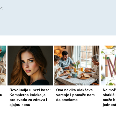
ao).
Revolucija u nezi kose:
Ova navika olakšava
Ne može
ju
Kompletna kolekcija
varenje i pomaže nam
slatkiš
proizvoda za zdravu i
da smršamo
može bi
sjajnu kosu
jednost