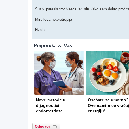
Susp. paresis trochlearis lat. sin. (ako sam dobro pročit
Min. leva heterotropija
Hvala!
Preporuka za Vas:
rična medicina
Nove metode u
Osećate se umorno?
ija kiseonikom
dijagnostici
Ove namirnice vraća
tiskom
endometrioze
energiju!
Odgovori