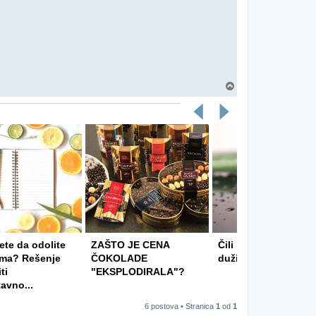
Vrh
te da odolite
ZAŠTO JE CENA
Čili paprike kao lek 
ima? Rešenje
ČOKOLADE
duži život?
ti
"EKSPLODIRALA"?
avno...
6 postova • Stranica
1
od
1