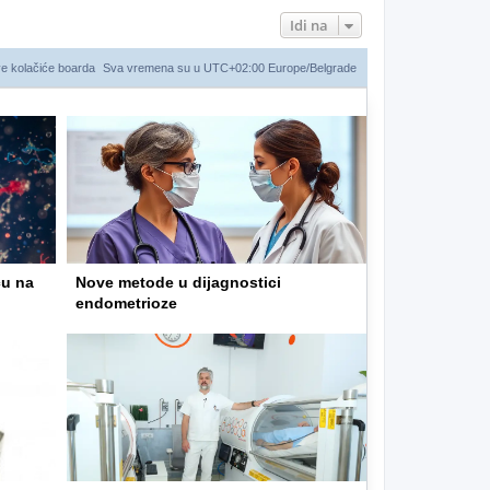
Idi na
ve kolačiće boarda
Sva vremena su u UTC+02:00 Europe/Belgrade
ču na
Nove metode u dijagnostici
endometrioze