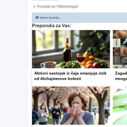
Povratak na “Oftalmologija”
Index boarda
Preporuka za Vas:
Aktivni sastojak iz čaja smanjuje rizik
Zagađe
od Alchajmerove bolesti
mozg