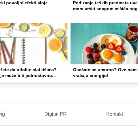
ki povoljni efekti aloje
Podizanje teških predmeta uve
mora vršiti snagom mišića no
ete da odolite slatkišima?
Osećate se umorno? Ove nami
e može biti jednostavno...
vraćaju energiju!
ing
Digital PR
Kontakt