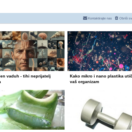
Kontaktirajte nas
Obriši s
n vaduh - tihi neprijatelj
Kako mikro i nano plastika uti
a
vaš organizam