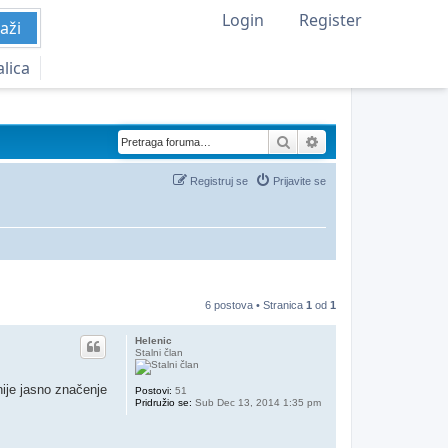
Login
Register
aži
alica
Pretraga
Napredna pretraga
Registruj se
Prijavite se
6 postova • Stranica
1
od
1
Helenic
Stalni član
nije jasno značenje
Postovi:
51
Pridružio se:
Sub Dec 13, 2014 1:35 pm