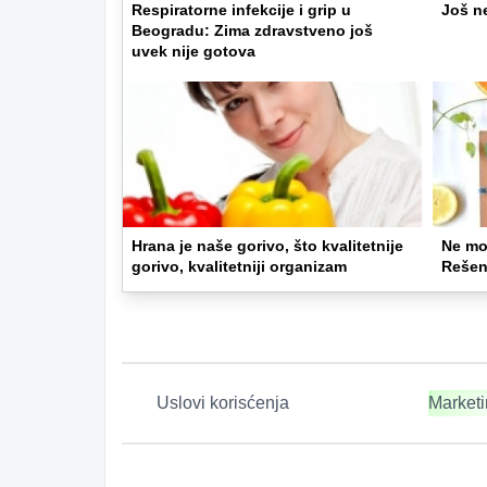
Respiratorne infekcije i grip u
Još ne
Beogradu: Zima zdravstveno još
uvek nije gotova
Hrana je naše gorivo, što kvalitetnije
Ne mož
gorivo, kvalitetniji organizam
Rešenj
Uslovi korisćenja
Market