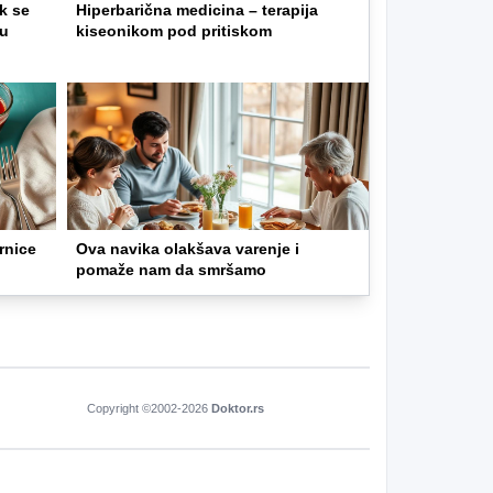
k se
Hiperbarična medicina – terapija
gu
kiseonikom pod pritiskom
rnice
Ova navika olakšava varenje i
pomaže nam da smršamo
Copyright ©2002-
2026
Doktor.rs