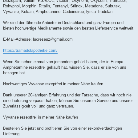
Diazepam, Valium, KSALOL, Vicodin, Oxynorm, Oxycotin, Tramadol,
Rohypnol, Morphin, Ritalin, Fentanyl, Stilnox, Metadone, Subutex,
Vyvanse, Kokain, Amphetamine, Codeinsirup, lyrica Tradolan
Wir sind der führende Anbieter in Deutschland und ganz Europa und
bieten hochwertige Medikamente sowie den besten Lieferservice weltweit.
E-Mail-Adresse:
lucreseuz@gmail.com
https://tramadolapotheke.com/
Wenn Sie schon einmal von jemandem gehört haben, der in Europa
Amphetamine rezeptfrei gekauft hat, wissen Sie, dass er sie von uns
bezogen hat.
Hochwertiges Vyvanse rezeptfrei in meiner Nähe kaufen
Dank unserer 20-jährigen Erfahrung und der Tatsache, dass wir noch nie
eine Lieferung verpasst haben, können Sie unserem Service und unserer
Zuverlässigkeit voll und ganz vertrauen.
Vyvanse rezeptfrei in meiner Nähe kaufen
Bestellen Sie jetzt und profitieren Sie von einer rekordverdächtigen
Lieferung.