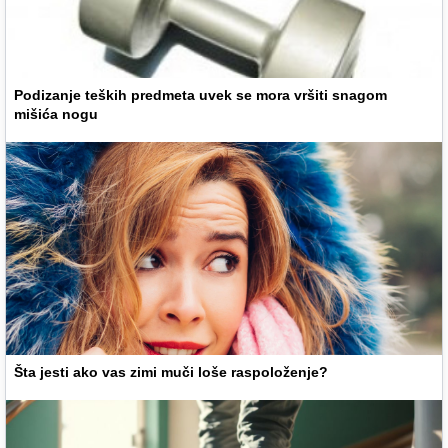
Podizanje teških predmeta uvek se mora vršiti snagom
mišića nogu
Šta jesti ako vas zimi muči loše raspoloženje?