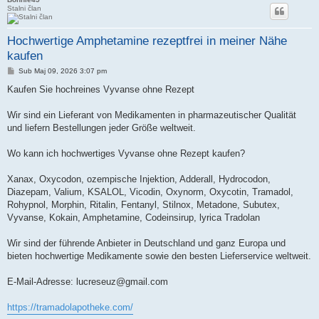
Stalni član
Hochwertige Amphetamine rezeptfrei in meiner Nähe
kaufen
Post
Sub Maj 09, 2026 3:07 pm
Kaufen Sie hochreines Vyvanse ohne Rezept
Wir sind ein Lieferant von Medikamenten in pharmazeutischer Qualität
und liefern Bestellungen jeder Größe weltweit.
Wo kann ich hochwertiges Vyvanse ohne Rezept kaufen?
Xanax, Oxycodon, ozempische Injektion, Adderall, Hydrocodon,
Diazepam, Valium, KSALOL, Vicodin, Oxynorm, Oxycotin, Tramadol,
Rohypnol, Morphin, Ritalin, Fentanyl, Stilnox, Metadone, Subutex,
Vyvanse, Kokain, Amphetamine, Codeinsirup, lyrica Tradolan
Wir sind der führende Anbieter in Deutschland und ganz Europa und
bieten hochwertige Medikamente sowie den besten Lieferservice weltweit.
E-Mail-Adresse:
lucreseuz@gmail.com
https://tramadolapotheke.com/