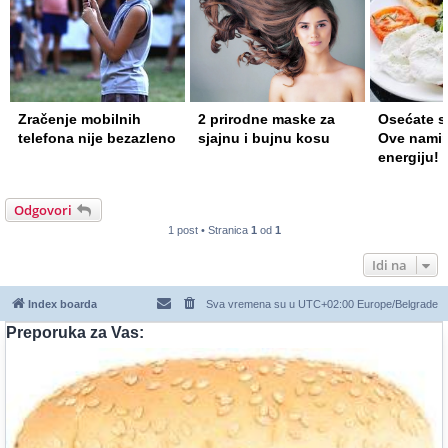
2 prirodne maske za
Osećate se umorno?
Ne možete
sjajnu i bujnu kosu
Ove namirnice vraćaju
slatkišim
energiju!
može biti
jednostavn
Odgovori
1 post • Stranica
1
od
1
Idi na
Index boarda
Sva vremena su u UTC+02:00 Europe/Belgrade
Preporuka za Vas: