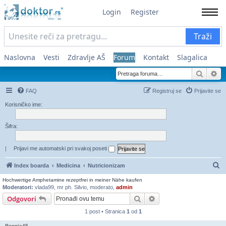
Login
Register
Traži
Naslovna
Vesti
Zdravlje AŠ
Forum
Kontakt
Slagalica
Pretra
Na
FAQ
Registruj se
Prijavite se
Korisničko ime:
Šifra:
|
Prijavi me automatski pri svakoj poseti
Pr
Index boarda
Medicina
Nutricionizam
Hochwertige Amphetamine rezeptfrei in meiner Nähe kaufen
Moderatori:
vlada99
,
mr ph. Silvio
,
moderato
,
admin
Pretraga
Napredna pretraga
Odgovori
1 post • Stranica
1
od
1
Bonnie45