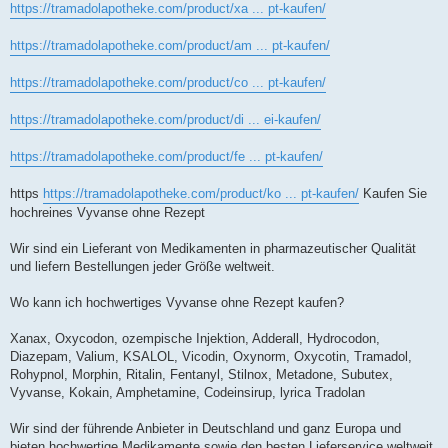
https://tramadolapotheke.com/product/xa ... pt-kaufen/
https://tramadolapotheke.com/product/am ... pt-kaufen/
https://tramadolapotheke.com/product/co ... pt-kaufen/
https://tramadolapotheke.com/product/di ... ei-kaufen/
https://tramadolapotheke.com/product/fe ... pt-kaufen/
https
https://tramadolapotheke.com/product/ko ... pt-kaufen/
Kaufen Sie
hochreines Vyvanse ohne Rezept
Wir sind ein Lieferant von Medikamenten in pharmazeutischer Qualität
und liefern Bestellungen jeder Größe weltweit.
Wo kann ich hochwertiges Vyvanse ohne Rezept kaufen?
Xanax, Oxycodon, ozempische Injektion, Adderall, Hydrocodon,
Diazepam, Valium, KSALOL, Vicodin, Oxynorm, Oxycotin, Tramadol,
Rohypnol, Morphin, Ritalin, Fentanyl, Stilnox, Metadone, Subutex,
Vyvanse, Kokain, Amphetamine, Codeinsirup, lyrica Tradolan
Wir sind der führende Anbieter in Deutschland und ganz Europa und
bieten hochwertige Medikamente sowie den besten Lieferservice weltweit.