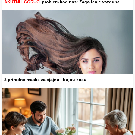
AKUTNI I GORUĆI
problem kod nas: Zagađenje vazduha
2 prirodne maske za sjajnu i bujnu kosu