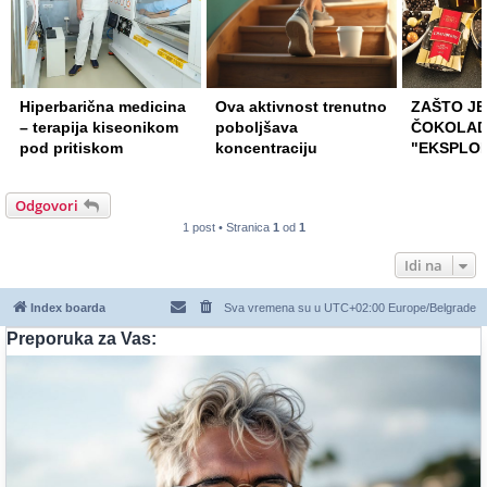
Ova aktivnost trenutno
ZAŠTO JE CENA
Kako mikr
poboljšava
ČOKOLADE
plastika u
koncentraciju
"EKSPLODIRALA"?
organiza
Odgovori
1 post • Stranica
1
od
1
Idi na
Index boarda
Sva vremena su u UTC+02:00 Europe/Belgrade
Preporuka za Vas: