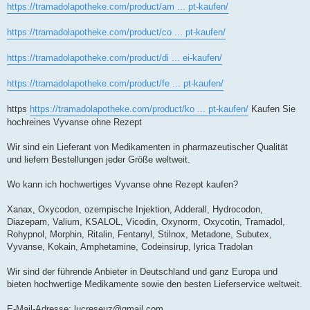
https://tramadolapotheke.com/product/am ... pt-kaufen/
https://tramadolapotheke.com/product/co ... pt-kaufen/
https://tramadolapotheke.com/product/di ... ei-kaufen/
https://tramadolapotheke.com/product/fe ... pt-kaufen/
https
https://tramadolapotheke.com/product/ko ... pt-kaufen/
Kaufen Sie
hochreines Vyvanse ohne Rezept
Wir sind ein Lieferant von Medikamenten in pharmazeutischer Qualität
und liefern Bestellungen jeder Größe weltweit.
Wo kann ich hochwertiges Vyvanse ohne Rezept kaufen?
Xanax, Oxycodon, ozempische Injektion, Adderall, Hydrocodon,
Diazepam, Valium, KSALOL, Vicodin, Oxynorm, Oxycotin, Tramadol,
Rohypnol, Morphin, Ritalin, Fentanyl, Stilnox, Metadone, Subutex,
Vyvanse, Kokain, Amphetamine, Codeinsirup, lyrica Tradolan
Wir sind der führende Anbieter in Deutschland und ganz Europa und
bieten hochwertige Medikamente sowie den besten Lieferservice weltweit.
E-Mail-Adresse:
lucreseuz@gmail.com