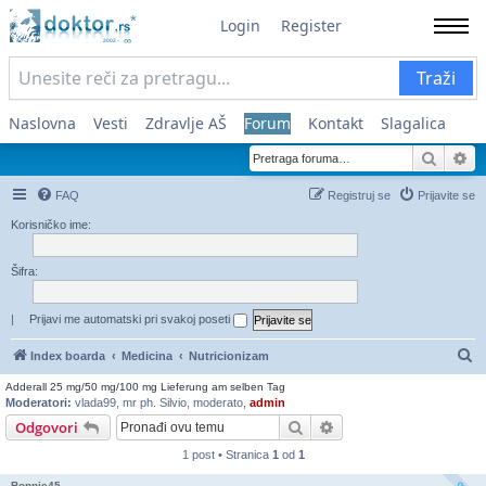
Login
Register
Traži
Naslovna
Vesti
Zdravlje AŠ
Forum
Kontakt
Slagalica
Pretra
Na
FAQ
Registruj se
Prijavite se
Korisničko ime:
Šifra:
|
Prijavi me automatski pri svakoj poseti
Pr
Index boarda
Medicina
Nutricionizam
Adderall 25 mg/50 mg/100 mg Lieferung am selben Tag
Moderatori:
vlada99
,
mr ph. Silvio
,
moderato
,
admin
Pretraga
Napredna pretraga
Odgovori
1 post • Stranica
1
od
1
Bonnie45