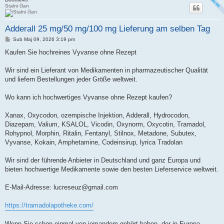
Stalni član
Adderall 25 mg/50 mg/100 mg Lieferung am selben Tag
Post
Sub Maj 09, 2026 3:19 pm
Kaufen Sie hochreines Vyvanse ohne Rezept
Wir sind ein Lieferant von Medikamenten in pharmazeutischer Qualität
und liefern Bestellungen jeder Größe weltweit.
Wo kann ich hochwertiges Vyvanse ohne Rezept kaufen?
Xanax, Oxycodon, ozempische Injektion, Adderall, Hydrocodon,
Diazepam, Valium, KSALOL, Vicodin, Oxynorm, Oxycotin, Tramadol,
Rohypnol, Morphin, Ritalin, Fentanyl, Stilnox, Metadone, Subutex,
Vyvanse, Kokain, Amphetamine, Codeinsirup, lyrica Tradolan
Wir sind der führende Anbieter in Deutschland und ganz Europa und
bieten hochwertige Medikamente sowie den besten Lieferservice weltweit.
E-Mail-Adresse:
lucreseuz@gmail.com
https://tramadolapotheke.com/
Wenn Sie schon einmal von jemandem gehört haben, der in Europa