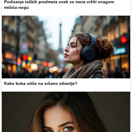
Podizanje teških predmeta uvek se mora vršiti snagom
mišića nogu
Kako buka utiče na srčano zdravlje?