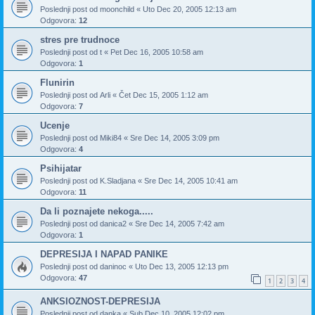
Poslednji post od
moonchild
«
Uto Dec 20, 2005 12:13 am
Odgovora:
12
stres pre trudnoce
Poslednji post od
t
«
Pet Dec 16, 2005 10:58 am
Odgovora:
1
Flunirin
Poslednji post od
Arli
«
Čet Dec 15, 2005 1:12 am
Odgovora:
7
Ucenje
Poslednji post od
Miki84
«
Sre Dec 14, 2005 3:09 pm
Odgovora:
4
Psihijatar
Poslednji post od
K.Sladjana
«
Sre Dec 14, 2005 10:41 am
Odgovora:
11
Da li poznajete nekoga.....
Poslednji post od
danica2
«
Sre Dec 14, 2005 7:42 am
Odgovora:
1
DEPRESIJA I NAPAD PANIKE
Poslednji post od
daninoc
«
Uto Dec 13, 2005 12:13 pm
Odgovora:
47
1
2
3
4
ANKSIOZNOST-DEPRESIJA
Poslednji post od
danka
«
Sub Dec 10, 2005 12:02 pm