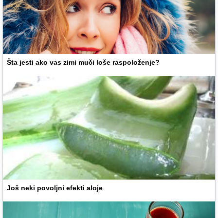
Šta jesti ako vas zimi muči loše raspoloženje?
Još neki povoljni efekti aloje