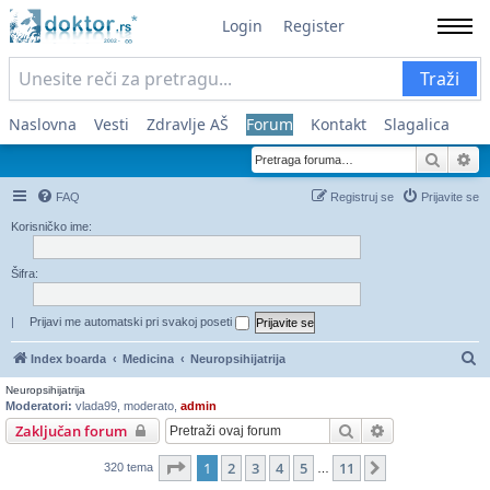
Login
Register
Traži
Naslovna
Vesti
Zdravlje AŠ
Forum
Kontakt
Slagalica
Pretra
Na
FAQ
Registruj se
Prijavite se
Korisničko ime:
Šifra:
|
Prijavi me automatski pri svakoj poseti
Pr
Index boarda
Medicina
Neuropsihijatrija
Neuropsihijatrija
Moderatori:
vlada99
,
moderato
,
admin
Pretraga
Napredna pret
Zaključan forum
Stranica
1
od
11
1
2
3
4
5
11
Sledeća
320 tema
…