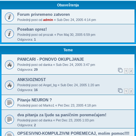
Obaveštenja
Forum privremeno zatvoren
Poslednji post od
admin
«
Sub Dec 24, 2005 4:14 pm
Poseban oprez!
Poslednji post od
prozak
«
Pon Maj 30, 2005 6:59 pm
Odgovora:
1
Teme
PANICARI - PONOVO OKUPLJANJE
Poslednji post od
danka
«
Sub Dec 24, 2005 3:47 pm
Odgovora:
29
1
2
ANKSIOZNOST
Poslednji post od
Angel_bg
«
Sub Dec 24, 2005 1:20 am
Odgovora:
16
1
2
Pitanje NEURON ?
Poslednji post od
Marko1
«
Pet Dec 23, 2005 4:18 pm
dva pitanja za ljude sa paničnim poremećajem!
Poslednji post od
danka
«
Pet Dec 23, 2005 1:03 pm
Odgovora:
2
OPSESIVNO-KOMPULZIVNI POREMECAJ, molim pomoc!!!!