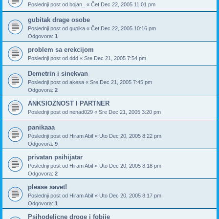
Poslednji post od
bojan_
«
Čet Dec 22, 2005 11:01 pm
gubitak drage osobe
Poslednji post od
gupika
«
Čet Dec 22, 2005 10:16 pm
Odgovora:
1
problem sa erekcijom
Poslednji post od
ddd
«
Sre Dec 21, 2005 7:54 pm
Demetrin i sinekvan
Poslednji post od
akesa
«
Sre Dec 21, 2005 7:45 pm
Odgovora:
2
ANKSIOZNOST I PARTNER
Poslednji post od
nenad029
«
Sre Dec 21, 2005 3:20 pm
panikaaa
Poslednji post od
Hiram Abif
«
Uto Dec 20, 2005 8:22 pm
Odgovora:
9
privatan psihijatar
Poslednji post od
Hiram Abif
«
Uto Dec 20, 2005 8:18 pm
Odgovora:
2
please savet!
Poslednji post od
Hiram Abif
«
Uto Dec 20, 2005 8:17 pm
Odgovora:
1
Psihodelicne droge i fobije