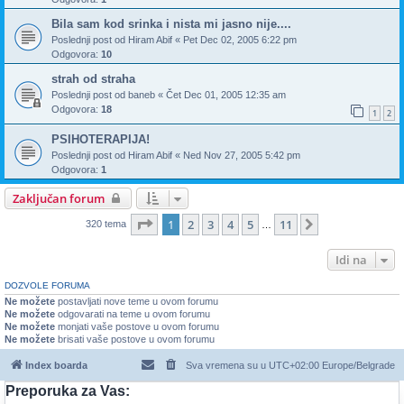
Bila sam kod srinka i nista mi jasno nije....
Poslednji post od
Hiram Abif
«
Pet Dec 02, 2005 6:22 pm
Odgovora:
10
strah od straha
Poslednji post od
baneb
«
Čet Dec 01, 2005 12:35 am
Odgovora:
18
1
2
PSIHOTERAPIJA!
Poslednji post od
Hiram Abif
«
Ned Nov 27, 2005 5:42 pm
Odgovora:
1
Zaključan forum
Stranica
1
od
11
1
2
3
4
5
11
Sledeća
320 tema
…
Idi na
DOZVOLE FORUMA
Ne možete
postavljati nove teme u ovom forumu
Ne možete
odgovarati na teme u ovom forumu
Ne možete
monjati vaše postove u ovom forumu
Ne možete
brisati vaše postove u ovom forumu
Index boarda
Sva vremena su u UTC+02:00 Europe/Belgrade
Preporuka za Vas: