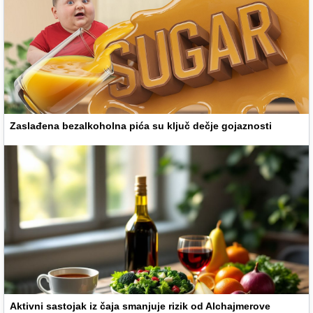
Zaslađena bezalkoholna pića su ključ dečje gojaznosti
Aktivni sastojak iz čaja smanjuje rizik od Alchajmerove