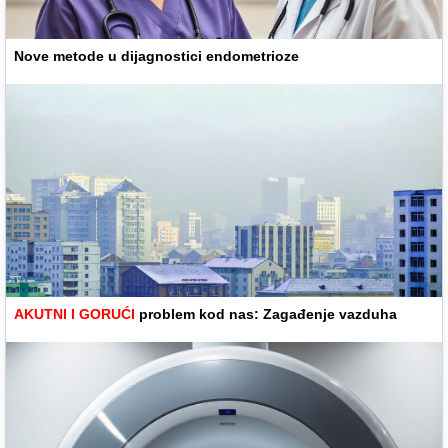
Nove metode u dijagnostici endometrioze
AKUTNI I GORUĆI
problem kod nas: Zagađenje vazduha