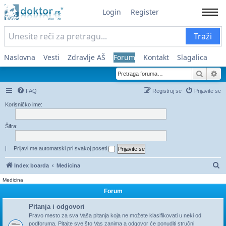
Login
Register
Traži
Naslovna
Vesti
Zdravlje AŠ
Forum
Kontakt
Slagalica
Pretra
Na
FAQ
Registruj se
Prijavite se
Korisničko ime:
Šifra:
|
Prijavi me automatski pri svakoj poseti
Pr
Index boarda
Medicina
Medicina
Forum
Pitanja i odgovori
Pravo mesto za sva Vaša pitanja koja ne možete klasifikovati u neki od
podforuma. Pitajte sve što Vas zanima a odgovor će ponuditi stručni