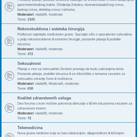
gastrointestinalnog trakta. Oboljenja želudca, dvanaestopalačnog creva,
tankog creva, debelog creva i rektuma.
Moderatori:
vlada99
,
moderato
Teme:
2325
Rekonstruktivna i estetska hirurgija
Podforum najmlađe medicinske grane. Saznajte više o operativnim zahvatima
u polju rekonstruktivne ili estetske hirurgije, postavite pitanja ili podelite
iskustva.
Moderatori:
vlada99
,
moderato
Teme:
372
Seksualnost
Pitanja u vezi sa seksualnim životom prestaju da budu zabranjena tema.
Postavite pitanja, podelite iskustva ili se informišite o temama vezanim za
seksualno zdravlje žene ili muškarca.
Moderatori:
vlada99
,
ModeratA
,
moderato
Teme:
638
Kvalitet zdravstvenih usluga
Deo foruma u kom možete pokrenuti diskusije o ličnim iskustvima vezanim za
zdravstveni sistem.
Moderatori:
vlada99
,
moderato
Teme:
72
Telemedicina
Nova grana medicine koja se bavi edukacijom, dijagnostikom ili lečenjem