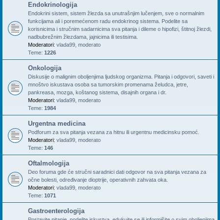
Endokrinologija
Endokrini sistem, sistem žlezda sa unutrašnjim lučenjem, sve o normalnim
funkcijama ali i poremećenom radu endokrinog sistema. Podelite sa
korisnicima i stručnim sadarnicima sva pitanja i dileme o hipofizi, štitnoj žlezdi,
nadbubrežnim žlezdama, jajnicima ili testisima.
Moderatori:
vlada99
,
moderato
Teme:
1226
Onkologija
Diskusije o malignim oboljenjima ljudskog organizma. Pitanja i odgovori, saveti i
mnoštvo iskustava osoba sa tumorskim promenama želudca, jetre,
pankreasa, mozga, koštanog sistema, disajnih organa i dr.
Moderatori:
vlada99
,
moderato
Teme:
1984
Urgentna medicina
Podforum za sva pitanja vezana za hitnu ili urgentnu medicinsku pomoć.
Moderatori:
vlada99
,
moderato
Teme:
146
Oftalmologija
Deo foruma gde će stručni saradnici dati odgovor na sva pitanja vezana za
očne bolesti, određivanje dioptrije, operativnih zahvata oka.
Moderatori:
vlada99
,
moderato
Teme:
1071
Gastroenterologija
Postavite pitanje, podelite iskustva, edukujte se ili informišite o svim oboljenjima