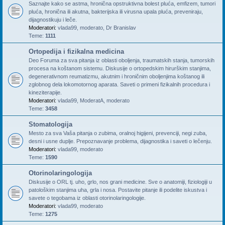
Saznajte kako se astma, hronična opstruktivna bolest pluća, emfizem, tumori
pluća, hronična ili akutna, bakterijska ili virusna upala pluća, preveniraju,
dijagnostikuju i leče.
Moderatori:
vlada99
,
moderato
,
Dr Branislav
Teme:
1111
Ortopedija i fizikalna medicina
Deo Foruma za sva pitanja iz oblasti oboljenja, traumatskih stanja, tumorskih
procesa na koštanom sistemu. Diskusije o ortopedskim hirurškim stanjima,
degenerativnom reumatizmu, akutnim i hroničnim oboljenjima koštanog ili
zglobnog dela lokomotornog aparata. Saveti o primeni fizikalnih procedura i
kineziterapije.
Moderatori:
vlada99
,
ModeratA
,
moderato
Teme:
3458
Stomatologija
Mesto za sva Vaša pitanja o zubima, oralnoj higijeni, prevenciji, negi zuba,
desni i usne duplje. Prepoznavanje problema, dijagnostika i saveti o lečenju.
Moderatori:
vlada99
,
moderato
Teme:
1590
Otorinolaringologija
Diskusije o ORL tj. uho, grlo, nos grani medicine. Sve o anatomiji, fiziologiji u
patološkim stanjima uha, grla i nosa. Postavite pitanje ili podelite iskustva i
savete o tegobama iz oblasti otorinolaringologije.
Moderatori:
vlada99
,
moderato
Teme:
1275