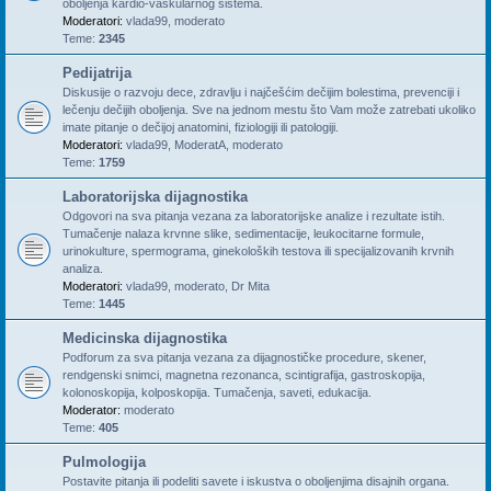
oboljenja kardio-vaskularnog sistema.
Moderatori:
vlada99
,
moderato
Teme:
2345
Pedijatrija
Diskusije o razvoju dece, zdravlju i najčešćim dečijim bolestima, prevenciji i
lečenju dečijih oboljenja. Sve na jednom mestu što Vam može zatrebati ukoliko
imate pitanje o dečijoj anatomini, fiziologiji ili patologiji.
Moderatori:
vlada99
,
ModeratA
,
moderato
Teme:
1759
Laboratorijska dijagnostika
Odgovori na sva pitanja vezana za laboratorijske analize i rezultate istih.
Tumačenje nalaza krvnne slike, sedimentacije, leukocitarne formule,
urinokulture, spermograma, ginekoloških testova ili specijalizovanih krvnih
analiza.
Moderatori:
vlada99
,
moderato
,
Dr Mita
Teme:
1445
Medicinska dijagnostika
Podforum za sva pitanja vezana za dijagnostičke procedure, skener,
rendgenski snimci, magnetna rezonanca, scintigrafija, gastroskopija,
kolonoskopija, kolposkopija. Tumačenja, saveti, edukacija.
Moderator:
moderato
Teme:
405
Pulmologija
Postavite pitanja ili podeliti savete i iskustva o oboljenjima disajnih organa.