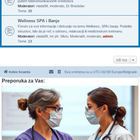
putem telekomunikacionih sredstava
Moderatori:
vlada99
,
moderato
,
Dr Branislav
Teme:
10
Wellness SPA i Banje
Forum za sve informacije i diskusije na temu Wellness, SPA i banja. Podelite
iskustvo, bilo da je reč o odmoru, relaksaciji ili medicinskom tretmanu.
Moderatori:
vlada99
,
mr ph. Silvio
,
ModeratA
,
moderato
,
admin
Teme:
13
Idi na
Index boarda
Sva vremena su u UTC+02:00 Europe/Belgrade
Preporuka za Vas: