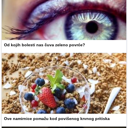
Od kojih bolesti nas čuva zeleno povrće?
Ove namirnice pomažu kod povišenog krvnog pritiska