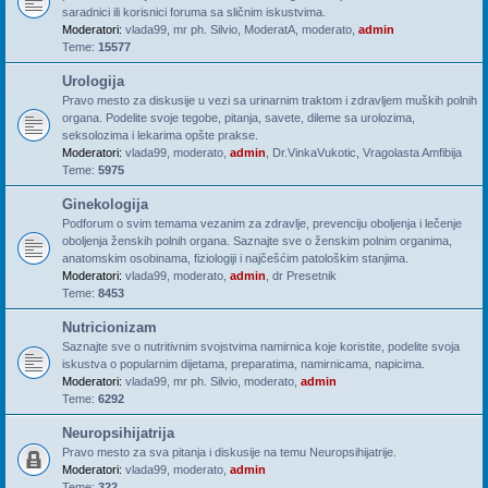
saradnici ili korisnici foruma sa sličnim iskustvima.
Moderatori:
vlada99
,
mr ph. Silvio
,
ModeratA
,
moderato
,
admin
Teme:
15577
Urologija
Pravo mesto za diskusije u vezi sa urinarnim traktom i zdravljem muških polnih
organa. Podelite svoje tegobe, pitanja, savete, dileme sa urolozima,
seksolozima i lekarima opšte prakse.
Moderatori:
vlada99
,
moderato
,
admin
,
Dr.VinkaVukotic
,
Vragolasta Amfibija
Teme:
5975
Ginekologija
Podforum o svim temama vezanim za zdravlje, prevenciju oboljenja i lečenje
oboljenja ženskih polnih organa. Saznajte sve o ženskim polnim organima,
anatomskim osobinama, fiziologiji i najčešćim patološkim stanjima.
Moderatori:
vlada99
,
moderato
,
admin
,
dr Presetnik
Teme:
8453
Nutricionizam
Saznajte sve o nutritivnim svojstvima namirnica koje koristite, podelite svoja
iskustva o popularnim dijetama, preparatima, namirnicama, napicima.
Moderatori:
vlada99
,
mr ph. Silvio
,
moderato
,
admin
Teme:
6292
Neuropsihijatrija
Pravo mesto za sva pitanja i diskusije na temu Neuropsihijatrije.
Moderatori:
vlada99
,
moderato
,
admin
Teme:
322