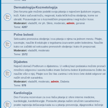
Dermatologija-Kozmetologija
Deo foruma gde možete podeliti svoja pitanja o najvećem ljudskom organu,
koži. Kako sačuvati kožu, negovati, kada lečiti kožna oboljenja, kome se
obratiti. Posavetujte se o kozmetičkim preparatima i negi kože i kose.
Moderatori:
vlada99
,
mr ph. Silvio
,
moderato
,
admin
,
goranai
Teme:
4287
Polne bolesti
Seksualno prenosiva oboljenja i sva pitanja o njima na jednom mestu. Pitajte,
savetujte, naučite ili edukujte o tegobama izazvanim polim bolestima. Naučite
kako se zaštititi od seksualno prenosivih oboljenja i kako ih prepoznati.
Moderatori:
vlada99
,
moderato
Teme:
1572
Dijabetes
Najveći domaći Podforum o dijabetesu. U velikoj bazi podataka možete pronaći
mnoštvo odgovora i saveta koliko imate šećernu bolest ili jednostavno želite da
naučite više o njoj. Pitajte sve što Vas zanima i vrlo brzo ćete dobiti odgovor od
naših stručnih saradnika.
Moderatori:
vlada99
,
moderato
,
admin
,
Diabeta
Teme:
978
Kardiologija
Deo Foruma rezervisan za sva Vaša pitanja iz sfere interne medicine,
kardiologije, kardiohirurgije. Postavite pitanja našim stručnim saradnicima i
pratite najnovija dešavanja kada su u pitanju prevencija, dijagnostika i lečenje