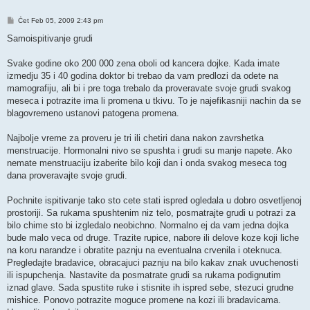
Post
Čet Feb 05, 2009 2:43 pm
Samoispitivanje grudi
Svake godine oko 200 000 zena oboli od kancera dojke. Kada imate
izmedju 35 i 40 godina doktor bi trebao da vam predlozi da odete na
mamografiju, ali bi i pre toga trebalo da proveravate svoje grudi svakog
meseca i potrazite ima li promena u tkivu. To je najefikasniji nachin da se
blagovremeno ustanovi patogena promena.
Najbolje vreme za proveru je tri ili chetiri dana nakon zavrshetka
menstruacije. Hormonalni nivo se spushta i grudi su manje napete. Ako
nemate menstruaciju izaberite bilo koji dan i onda svakog meseca tog
dana proveravajte svoje grudi.
Pochnite ispitivanje tako sto cete stati ispred ogledala u dobro osvetljenoj
prostoriji. Sa rukama spushtenim niz telo, posmatrajte grudi u potrazi za
bilo chime sto bi izgledalo neobichno. Normalno ej da vam jedna dojka
bude malo veca od druge. Trazite rupice, nabore ili delove koze koji liche
na koru narandze i obratite paznju na eventualna crvenila i oteknuca.
Pregledajte bradavice, obracajuci paznju na bilo kakav znak uvuchenosti
ili ispupchenja. Nastavite da posmatrate grudi sa rukama podignutim
iznad glave. Sada spustite ruke i stisnite ih ispred sebe, stezuci grudne
mishice. Ponovo potrazite moguce promene na kozi ili bradavicama.