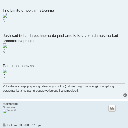
I ne brinite o nebitnim stvarima
Josh sad treba da pochnemo da prichamo kakav vesh da nosimo kad
krenemo na pregled
Pamuchni naravno
Zdravlje je stanje potpunog telesnog (fizičkog), duševnog (psihičkog) i socijalnog
blagostanja, a ne samo odsustvo bolesti i iznemoglosti.
marcipann
Novi član
Post
Pet Jan 30, 2009 7:18 pm