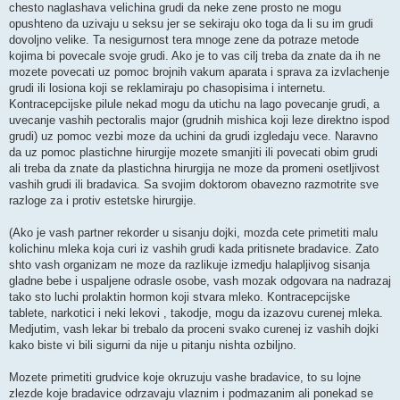
chesto naglashava velichina grudi da neke zene prosto ne mogu
opushteno da uzivaju u seksu jer se sekiraju oko toga da li su im grudi
dovoljno velike. Ta nesigurnost tera mnoge zene da potraze metode
kojima bi povecale svoje grudi. Ako je to vas cilj treba da znate da ih ne
mozete povecati uz pomoc brojnih vakum aparata i sprava za izvlachenje
grudi ili losiona koji se reklamiraju po chasopisima i internetu.
Kontracepcijske pilule nekad mogu da utichu na lago povecanje grudi, a
uvecanje vashih pectoralis major (grudnih mishica koji leze direktno ispod
grudi) uz pomoc vezbi moze da uchini da grudi izgledaju vece. Naravno
da uz pomoc plastichne hirurgije mozete smanjiti ili povecati obim grudi
ali treba da znate da plastichna hirurgija ne moze da promeni osetljivost
vashih grudi ili bradavica. Sa svojim doktorom obavezno razmotrite sve
razloge za i protiv estetske hirurgije.
(Ako je vash partner rekorder u sisanju dojki, mozda cete primetiti malu
kolichinu mleka koja curi iz vashih grudi kada pritisnete bradavice. Zato
shto vash organizam ne moze da razlikuje izmedju halapljivog sisanja
gladne bebe i uspaljene odrasle osobe, vash mozak odgovara na nadrazaj
tako sto luchi prolaktin hormon koji stvara mleko. Kontracepcijske
tablete, narkotici i neki lekovi , takodje, mogu da izazovu curenej mleka.
Medjutim, vash lekar bi trebalo da proceni svako curenej iz vashih dojki
kako biste vi bili sigurni da nije u pitanju nishta ozbiljno.
Mozete primetiti grudvice koje okruzuju vashe bradavice, to su lojne
zlezde koje bradavice odrzavaju vlaznim i podmazanim ali ponekad se