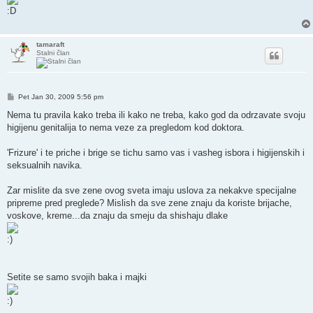
tamaraft
Stalni član
Post
Pet Jan 30, 2009 5:56 pm
Nema tu pravila kako treba ili kako ne treba, kako god da odrzavate svoju
higijenu genitalija to nema veze za pregledom kod doktora.
'Frizure' i te priche i brige se tichu samo vas i vasheg isbora i higijenskih i
seksualnih navika.
Zar mislite da sve zene ovog sveta imaju uslova za nekakve specijalne
pripreme pred preglede? Mislish da sve zene znaju da koriste brijache,
voskove, kreme...da znaju da smeju da shishaju dlake
Setite se samo svojih baka i majki