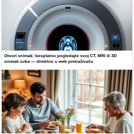
Otvori snimak: besplatno pogledajte svoj CT, MRI ili 3D
snimak zuba — direktno u web pretraživaču