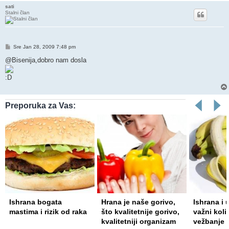
sati
Stalni član
Post
Sre Jan 28, 2009 7:48 pm
@Bisenija,dobro nam dosla
Preporuka za Vas:
Hrana je naše gorivo,
Ishrana i unos vode su
Ne možete
što kvalitetnije gorivo,
važni koliko i pravilno
slatkišim
kvalitetniji organizam
vežbanje
može biti