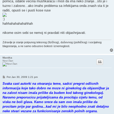
pornica, odakle vecina mushkaraca i misli da ima neko znanje...sto je i
tuzno i zalosno...ako imahs problema sa infekijama onda znash sta ti je
raditi, opusti se i pusti kose ruse
hahhahahahahahhah
nikome osim sebi se nemoj ni pravdati niti objashnjavati.
Zdravlje je stanje potpunog telesnog (fizičkog), duševnog (psihičkog) i socijalnog
blagostanja, a ne samo odsustvo bolesti i iznemoglosti.
Mastika
Novi član
Post
Pet Jan 30, 2009 1:21 pm
Svaka cast autorki na otvaranju teme, sadrzi pregrst odlicnih
informacija koje tako dobro ne moze ni ginekolog da objasni(bar ja
na zalost nisam imala prilike da budem kod takvog ginekologa).
Naravno preporucicu prijateljicama da procitaju cijelu temu, od
viska ne boli glava. Kamo srece da sam ovo imala prilike da
procitam prije par godina...kad mi je bilo neophodno znati detaljno
neke stvari vezane za funkcionisanje zenskih polnih organa.