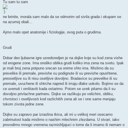
Tu sam tu sam
ne brinite, morala sam malo da se odmorim od sivila grada i okupam se
na azurnoj obali...
Ajmo malo opet anatomije i fiziologije, ovog puta o grudima.
Grudi
Dobar deo ljubavne igre usredsredjen je na dojke koje su kod zena vishe
od erogene zone. Ima onoliko oblika grudi koliko ima zena na svetu. Ipak
je mali broj zena potpuno srecan sa onime shto ima. Mislimo da su
prevelike ili premale, previshe su podignute ili su previshe opushtene,
preosetljive su ili nisu osetljive dovoljno. Bradavice su prevelike ili su
premale, uvuchene ili shtrche napred ili imaju dlake uokolo. Bojimo se da
ce uvenuti i omlitaviti kada ostarimo. Potom se uvek pitamo da li su
dovoljno privlachne partneru. Dojke se razlikuju po velichini, obliku,
chvrstoci i osetljivosti kod razlichitih zena ali se i one same menjaju
tokom zivota jedne zene.
Dojke su zapravo par izraslina tkiva, ali mi u velikoj meri osecamo
zabrinutost kada mislimo o nashim mlechnim zlezdama. U stvari, iako
provodimo mnogo vremena razmishljajuci o tome da li imamo ili nemam o