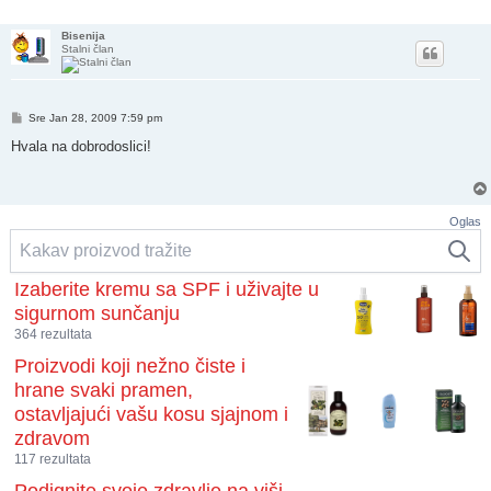
jednostavn
Bisenija
Stalni član
Post
Sre Jan 28, 2009 7:59 pm
Hvala na dobrodoslici!
Oglas
Izaberite kremu sa SPF i uživajte u
sigurnom sunčanju
364 rezultata
Proizvodi koji nežno čiste i
hrane svaki pramen,
ostavljajući vašu kosu sjajnom i
zdravom
117 rezultata