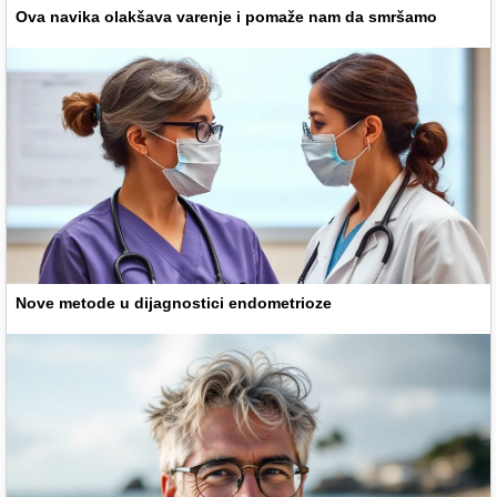
Ova navika olakšava varenje i pomaže nam da smršamo
Nove metode u dijagnostici endometrioze