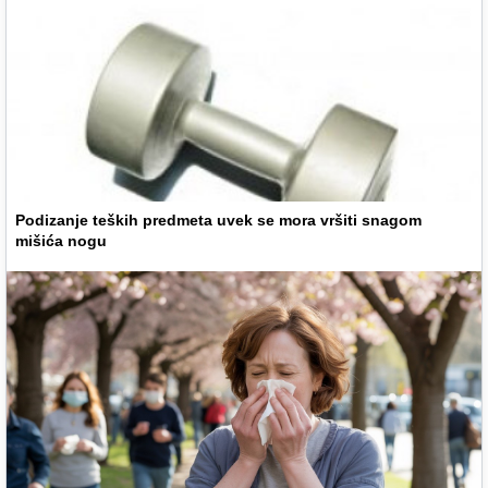
Podizanje teških predmeta uvek se mora vršiti snagom
mišića nogu