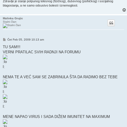
Zdravlje je stanje potpunog telesnog (fizičkog), duševnog (psihičkog) i socijalnog
blagostanja, a ne samo odsustvo bolesti i iznemoglosti.
Malinka Grujic
Stalni član
Post
Čet Feb 05, 2009 10:13 am
TU SAM!!!
VERNI PRATILAC SVIH RADNJI NA FORUMU
NEMA TE A VEĆ SAM SE ZABRINULA ŠTA DA RADIMO BEZ TEBE
MENE NAPAO VIRUS I SADA DIŽEM IMUNITET NA MAXIMUM