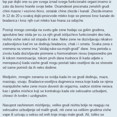
lep par dojki one su pre svega iznad svega funkcionalni organi:imamo iz
zato da bismo hranile svoje bebe. Osamdeset procenata zenskih grudi
chini masno i vezivno tkivo, ostatak chine zlezde i kanali. Zlezde-imamo
ih 12 do 20 u svakoj dojki-proizvode mleko koje se prenosi kroz kanale do
bradavica i kroz njih curi mleko kao hrana za odojche.
Postoji mnogo zemalja na svetu gde zene hodaju sa golim grudima,
apsolutno bez stida jer su za njih grudi iskljuchivo funkcionalni deo tela,
nishta vishe seksi od stopala ili ruke. Neke zene ne dozivljavaju nikakvo
zadovoljstvo kad im se dodiruju bradavice, chak i i smeta. Svaka zena s
vremena na vreme ima "skidaj-ruke-sa-mojih-grudi" dane. Ima perioda u
zivotu kada dozivljavate promene u hormonalnom nivou (neposredno pre
ili tokom menstruacije, tokom prvih dana trudnoce ili kada udjete u
menopauzu) kada vashe grudi mogu postati tako osetljive da se stresete
od same pomisli da ih neko dodirne.
Medjutim, mnogim zenama se svidja kada im se grudi dodiruju, maze,
masiraju, sisaju. Bradavice-osetljiva dugmenca mesa koje kada se njima
manipulishe neke zene moze dovesti do orgazma, sadrze stotine nerava
kao i glatke mishice koji se kontrakuju kada ste seksualno uzbudjeni,
chineci ih tvrdim i uzdignutim.
Nasuprot rashirenom mishljenju, velike grudi nishta bolje ne reaguju na
seksualno uzbudjenje od malih grudi, niti zene sa velikim grudima vishe
vape ili uzivaju u seksu od onih koje imaju male grudi. Ali, toliko se