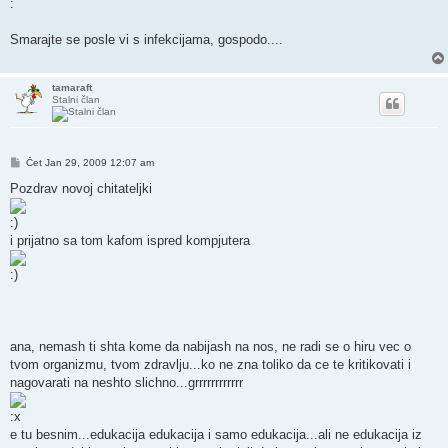
Smarajte se posle vi s infekcijama, gospodo....
tamaraft
Stalni član
Post
Čet Jan 29, 2009 12:07 am
Pozdrav novoj chitateljki
i prijatno sa tom kafom ispred kompjutera
ana, nemash ti shta kome da nabijash na nos, ne radi se o hiru vec o
tvom organizmu, tvom zdravlju...ko ne zna toliko da ce te kritikovati i
nagovarati na neshto slichno...grrrrrrrrrrrr
e tu besnim...edukacija edukacija i samo edukacija...ali ne edukacija iz