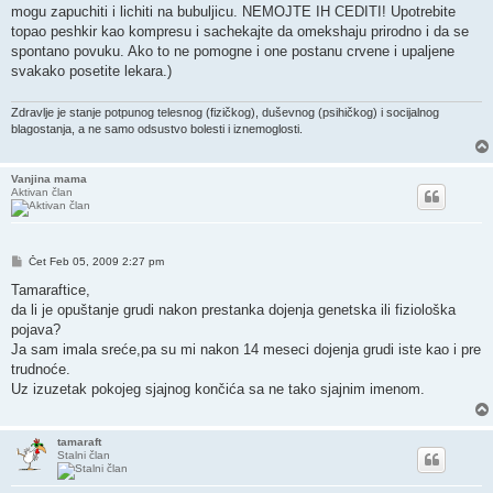
mogu zapuchiti i lichiti na bubuljicu. NEMOJTE IH CEDITI! Upotrebite
topao peshkir kao kompresu i sachekajte da omekshaju prirodno i da se
spontano povuku. Ako to ne pomogne i one postanu crvene i upaljene
svakako posetite lekara.)
Zdravlje je stanje potpunog telesnog (fizičkog), duševnog (psihičkog) i socijalnog
blagostanja, a ne samo odsustvo bolesti i iznemoglosti.
Vanjina mama
Aktivan član
Post
Čet Feb 05, 2009 2:27 pm
Tamaraftice,
da li je opuštanje grudi nakon prestanka dojenja genetska ili fiziološka
pojava?
Ja sam imala sreće,pa su mi nakon 14 meseci dojenja grudi iste kao i pre
trudnoće.
Uz izuzetak pokojeg sjajnog končića sa ne tako sjajnim imenom.
tamaraft
Stalni član