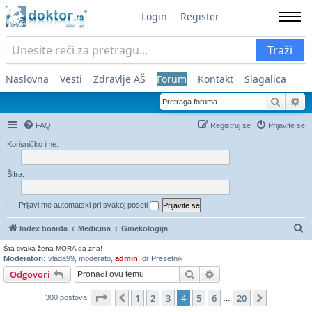
Login
Register
Traži
Naslovna
Vesti
Zdravlje AŠ
Forum
Kontakt
Slagalica
Pretra
Na
FAQ
Registruj se
Prijavite se
Korisničko ime:
Šifra:
|
Prijavi me automatski pri svakoj poseti
Pr
Index boarda
Medicina
Ginekologija
Šta svaka žena MORA da zna!
Moderatori:
vlada99
,
moderato
,
admin
,
dr Presetnik
Pretraga
Napredna pretraga
Odgovori
Stranica
4
od
20
1
2
3
4
5
6
20
Prethodni
Sledeća
300 postova
…