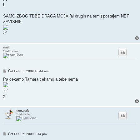
SAMO ZBOG TEBE DRAGA MOJA (ai drugih na temi) postajem NET
ZAVISNIK
sati
Stalni član
Post
Čet Feb 05, 2009 10:44 am
Pa cekamo Tamara,cekamo a tebe nema
tamaraft
Stalni član
Post
Čet Feb 05, 2009 2:14 pm