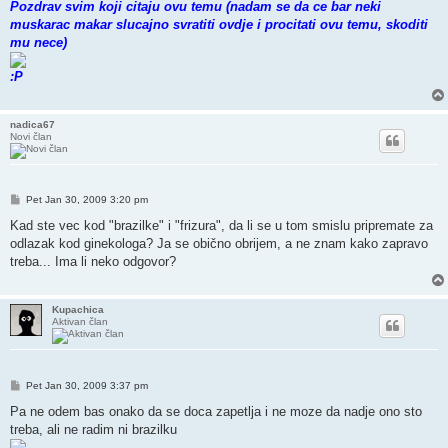
Pozdrav svim koji citaju ovu temu (nadam se da ce bar neki
muskarac makar slucajno svratiti ovdje i procitati ovu temu, skoditi
mu nece)
nadica67
Novi član
Post
Pet Jan 30, 2009 3:20 pm
Kad ste vec kod "brazilke" i "frizura", da li se u tom smislu pripremate za
odlazak kod ginekologa? Ja se obično obrijem, a ne znam kako zapravo
treba... Ima li neko odgovor?
Kupachica
Aktivan član
Post
Pet Jan 30, 2009 3:37 pm
Pa ne odem bas onako da se doca zapetlja i ne moze da nadje ono sto
treba, ali ne radim ni brazilku