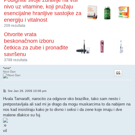
Podignite svoje zdravlje na viši
nivo uz vitamine, koji pružaju
esencijalne hranljive sastojke za
energiju i vitalnost
209 rezultata
Otvorite vrata
beskonačnom izboru
četkica za zube i pronađite
savršenu
3788 rezultata
*ana*
Novi član
Post
Sre Jan 28, 2009 10:06 pm
Hvala Tamaraft, narocito za odgovor oko brazilke, tako sam nesto i
pretpostavljala ali sad mi je drago da mogu muskarcima to da nabijem na
nos kad insistiraju kako je to divno i seksi i da zene koje imaju i dve
malene dlakice su fuj.