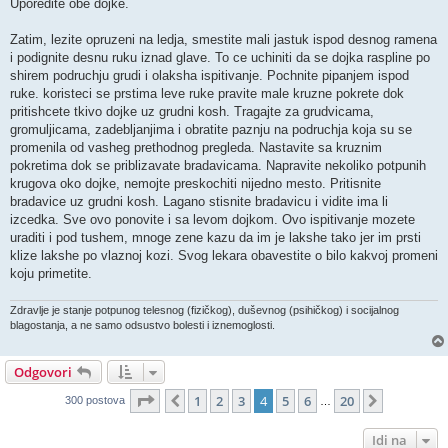
Uporedite obe dojke.
Zatim, lezite opruzeni na ledja, smestite mali jastuk ispod desnog ramena
i podignite desnu ruku iznad glave. To ce uchiniti da se dojka raspline po
shirem podruchju grudi i olaksha ispitivanje. Pochnite pipanjem ispod
ruke. koristeci se prstima leve ruke pravite male kruzne pokrete dok
pritishcete tkivo dojke uz grudni kosh. Tragajte za grudvicama,
gromuljicama, zadebljanjima i obratite paznju na podruchja koja su se
promenila od vasheg prethodnog pregleda. Nastavite sa kruznim
pokretima dok se priblizavate bradavicama. Napravite nekoliko potpunih
krugova oko dojke, nemojte preskochiti nijedno mesto. Pritisnite
bradavice uz grudni kosh. Lagano stisnite bradavicu i vidite ima li
izcedka. Sve ovo ponovite i sa levom dojkom. Ovo ispitivanje mozete
uraditi i pod tushem, mnoge zene kazu da im je lakshe tako jer im prsti
klize lakshe po vlaznoj kozi. Svog lekara obavestite o bilo kakvoj promeni
koju primetite.
Zdravlje je stanje potpunog telesnog (fizičkog), duševnog (psihičkog) i socijalnog
blagostanja, a ne samo odsustvo bolesti i iznemoglosti.
Odgovori
Stranica
4
od
20
1
2
3
4
5
6
20
Prethodni
Sledeća
300 postova
…
Idi na