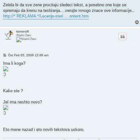
Zelela bi da sve zene procitaju sledeci tekst, a posebno one koje se
spremaju da krenu na testiranja....verujte mnogo znace ove informacije..
http://* REKLAMA */Lecenje-steri ... ontent.htm
tamaraft
Stalni član
Post
Čet Feb 05, 2009 12:48 am
Ima li koga?
Kako ste ?
Jel ima neshto novo?
Eto mene nazad i eto novih tekstova uskoro.