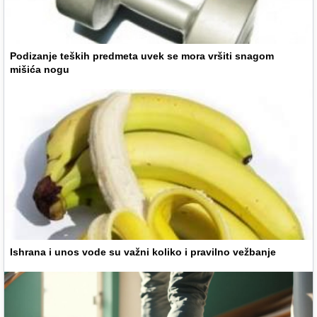
Podizanje teških predmeta uvek se mora vršiti snagom
mišića nogu
Ishrana i unos vode su važni koliko i pravilno vežbanje