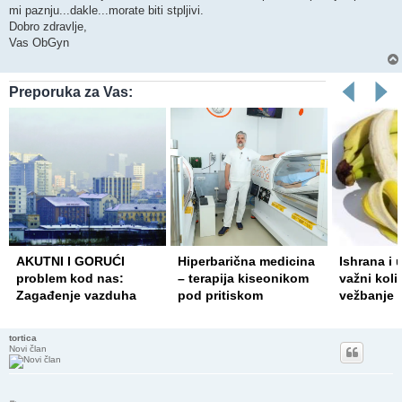
mi paznju...dakle...morate biti stpljivi.
Dobro zdravlje,
Vas ObGyn
Preporuka za Vas:
ORUĆI
Hiperbarična medicina
Ishrana i unos vode su
 nas:
– terapija kiseonikom
važni koliko i pravilno
vazduha
pod pritiskom
vežbanje
tortica
Novi član