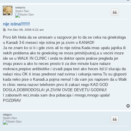
ontario
Stalni član
nije istina!!!!!!!!
Post
Pet Dec 08, 2006 6:22 am
Prvo bih htela da se umesam u razgovor jer to da se ceka na ginekologa
u Kanadi 3-6 meseci nije istina jer ja zivim u KANADI!
Ja ne znam ko si ti i gde zivis ali to nije istina.Kada imas upalu jajnika ili
nekih problema ako te ginekolog ne moze primiti(sutra),a u vecini moze
ide se u WALK IN CLINIC i onda te doktor opste prakse pregleda jer
imaju pravo a ako to neces prosto ti za dve minute kaze nalaze
mokrace,prepise antibiotike i izvadi papa test ako hoces itd.U slucaju da
nalazi nisu OK ti imas prednost nad svima i cekanja nema.To su gluposti
kada neko pise o Kanadi,a pojma nema! I da vam jos napisem da u Walk
in clinic nema nazovi telefonim prvo ili zakazi nego KAD GOD
DOSLA,DOBRODOSLA! jA ZIVIM OVDE DEVETU GODINU!
I zaboravih reci,imala sam dva pobacaja i mnogo,mnogo upala!
POZDRAV
obgyn
Stalni član