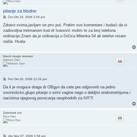
pitanje za blodne
Post
Čet Okt 19, 2006 2:54 pm
Zdravo svima,javljam se prvi put. Pratim sve komentare i budući da si
zadovoljna tretmanom kod dr Ivanović molim te za broj telefona
ordinacije.Znam da je ordinacija u Grčića Milenka 54 ali telefon nisam
našla. Hvala
black magic woman
Aktivan član
Post
Pet Okt 20, 2006 12:26 pm
Da li je moguce draga dr OBgyn da cete pre odgovoriti na jedno
sovinisticko,glupo pitanje o sirini vagine nego o debljini endrometrijuma i
nacinima njegovog povecanja neophodnih za IVF?!
Zabrinuti sin
Novi član
Post
Uto Nov 07, 2006 1:56 pm