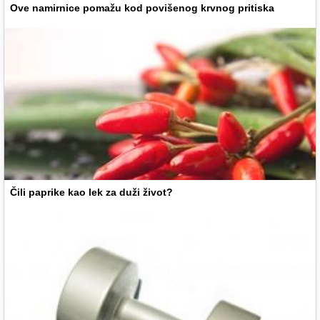
Ove namirnice pomažu kod povišenog krvnog pritiska
Čili paprike kao lek za duži život?