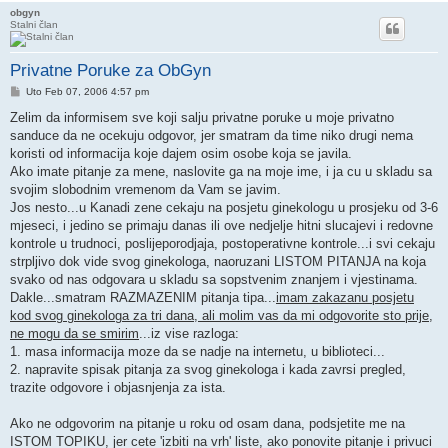
obgyn
Stalni član
Privatne Poruke za ObGyn
Post
Uto Feb 07, 2006 4:57 pm
Zelim da informisem sve koji salju privatne poruke u moje privatno
sanduce da ne ocekuju odgovor, jer smatram da time niko drugi nema
koristi od informacija koje dajem osim osobe koja se javila.
Ako imate pitanje za mene, naslovite ga na moje ime, i ja cu u skladu sa
svojim slobodnim vremenom da Vam se javim.
Jos nesto...u Kanadi zene cekaju na posjetu ginekologu u prosjeku od 3-6
mjeseci, i jedino se primaju danas ili ove nedjelje hitni slucajevi i redovne
kontrole u trudnoci, poslijeporodjaja, postoperativne kontrole...i svi cekaju
strpljivo dok vide svog ginekologa, naoruzani LISTOM PITANJA na koja
svako od nas odgovara u skladu sa sopstvenim znanjem i vjestinama.
Dakle...smatram RAZMAZENIM pitanja tipa...
imam zakazanu posjetu
kod svog ginekologa za tri dana, ali molim vas da mi odgovorite sto prije,
ne mogu da se smirim
...iz vise razloga:
1. masa informacija moze da se nadje na internetu, u biblioteci...
2. napravite spisak pitanja za svog ginekologa i kada zavrsi pregled,
trazite odgovore i objasnjenja za ista.
Ako ne odgovorim na pitanje u roku od osam dana, podsjetite me na
ISTOM TOPIKU, jer cete 'izbiti na vrh' liste, ako ponovite pitanje i privuci