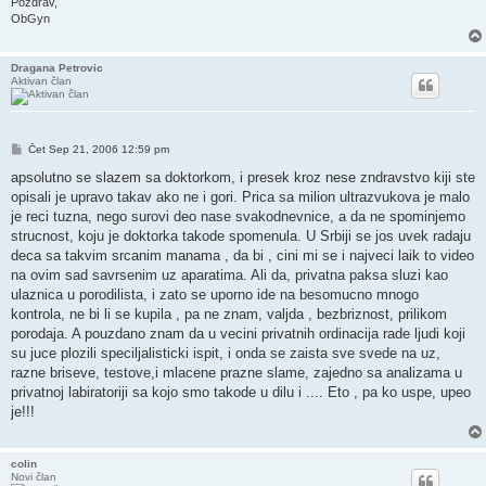
Pozdrav,
ObGyn
Dragana Petrovic
Aktivan član
Post
Čet Sep 21, 2006 12:59 pm
apsolutno se slazem sa doktorkom, i presek kroz nese zndravstvo kiji ste
opisali je upravo takav ako ne i gori. Prica sa milion ultrazvukova je malo
je reci tuzna, nego surovi deo nase svakodnevnice, a da ne spominjemo
strucnost, koju je doktorka takode spomenula. U Srbiji se jos uvek radaju
deca sa takvim srcanim manama , da bi , cini mi se i najveci laik to video
na ovim sad savrsenim uz aparatima. Ali da, privatna paksa sluzi kao
ulaznica u porodilista, i zato se uporno ide na besomucno mnogo
kontrola, ne bi li se kupila , pa ne znam, valjda , bezbriznost, prilikom
porodaja. A pouzdano znam da u vecini privatnih ordinacija rade ljudi koji
su juce plozili speciljalisticki ispit, i onda se zaista sve svede na uz,
razne briseve, testove,i mlacene prazne slame, zajedno sa analizama u
privatnoj labiratoriji sa kojo smo takode u dilu i .... Eto , pa ko uspe, upeo
je!!!
colin
Novi član