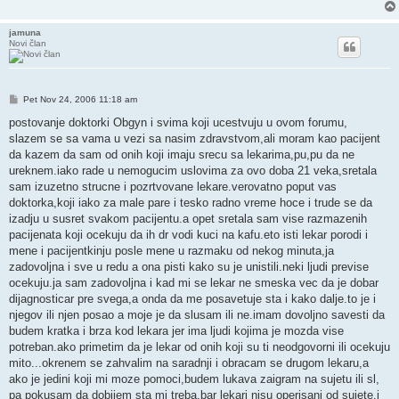
jamuna
Novi član
Post
Pet Nov 24, 2006 11:18 am
postovanje doktorki Obgyn i svima koji ucestvuju u ovom forumu,
slazem se sa vama u vezi sa nasim zdravstvom,ali moram kao pacijent
da kazem da sam od onih koji imaju srecu sa lekarima,pu,pu da ne
ureknem.iako rade u nemogucim uslovima za ovo doba 21 veka,sretala
sam izuzetno strucne i pozrtvovane lekare.verovatno poput vas
doktorka,koji iako za male pare i tesko radno vreme hoce i trude se da
izadju u susret svakom pacijentu.a opet sretala sam vise razmazenih
pacijenata koji ocekuju da ih dr vodi kuci na kafu.eto isti lekar porodi i
mene i pacijentkinju posle mene u razmaku od nekog minuta,ja
zadovoljna i sve u redu a ona pisti kako su je unistili.neki ljudi previse
ocekuju.ja sam zadovoljna i kad mi se lekar ne smeska vec da je dobar
dijagnosticar pre svega,a onda da me posavetuje sta i kako dalje.to je i
njegov ili njen posao a moje je da slusam ili ne.imam dovoljno savesti da
budem kratka i brza kod lekara jer ima ljudi kojima je mozda vise
potreban.ako primetim da je lekar od onih koji su ti neodgovorni ili ocekuju
mito...okrenem se zahvalim na saradnji i obracam se drugom lekaru,a
ako je jedini koji mi moze pomoci,budem lukava zaigram na sujetu ili sl,
pa pokusam da dobijem sta mi treba.bar lekari nisu operisani od sujete.i