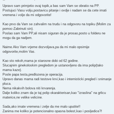
Upravo sam primjetio ovaj topik,a bas sam Vam se obratio na PP.
Postujuci Vasu volju,postavicu pitanje i ovdje i nadam se da cete imati
vremena i volje da mi odgovorite!
Kao prvo da Vam se zahvalim na trudu i na odgovoru na topiku (Molim za
pomoc-Zabrinuti sin).
Poslao sam Vam PP,ali nisam siguran da je prosao,posto u folderu ne
mogu da ga nadjem.
Naime.Ako Vam vrjeme dozvoljava,pa da mi malo opsirnije
odgovorite,molim Vas.
Kao sto rekoh,mama je starosne dobi od 62 godine.
Slucajnim ginekoloskim pregledom je ustanovljeno da ima polip(tako
mama kaze).
Posle papa testa,predlozena je operacija.
Upravo danas mama radi testove krvi,kao i internisticki pregled i snimanje
pluca.
Nema nikakvih bolova niti krvarenja.
Dalje koliko znam da je taj polip okarakterisan,kao "izraslina" na grlicu
materice,ne velike velicine.
Sada,ako imate vremena i zelje da me malo uputite!!
Zanima me koliko je potencionalno opasna bolest,kao i posljedice?!