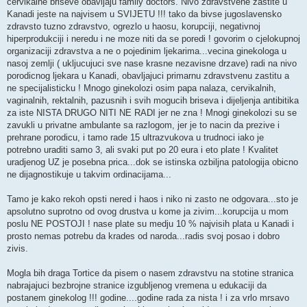
cervikalne briseve obavljaju family doctors. Nivo zdravstvene zastite u
Kanadi jeste na najvisem u SVIJETU !!! tako da bivse jugoslavensko
zdravsto tuzno zdravstvo, ogrezlo u haosu, korupciji, negativnoj
hiperprodukciji i neredu i ne moze niti da se poredi ! govorim o cjelokupnoj
organizaciji zdravstva a ne o pojedinim ljekarima...vecina ginekologa u
nasoj zemlji ( ukljucujuci sve nase krasne nezavisne drzave) radi na nivo
porodicnog ljekara u Kanadi, obavljajuci primarnu zdravstvenu zastitu a
ne specijalisticku ! Mnogo ginekolozi osim papa nalaza, cervikalnih,
vaginalnih, rektalnih, pazusnih i svih mogucih briseva i dijeljenja antibitika
za iste NISTA DRUGO NITI NE RADI jer ne zna ! Mnogi ginekolozi su se
zavukli u privatne ambulante sa razlogom, jer je to nacin da prezive i
prehrane porodicu, i tamo rade 15 ultrazvukova u trudnoci iako je
potrebno uraditi samo 3, ali svaki put po 20 eura i eto plate ! Kvalitet
uradjenog UZ je posebna prica...dok se istinska ozbiljna patologija obicno
ne dijagnostikuje u takvim ordinacijama...
Tamo je kako rekoh opsti nered i haos i niko ni zasto ne odgovara...sto je
apsolutno suprotno od ovog drustva u kome ja zivim...korupcija u mom
poslu NE POSTOJI ! nase plate su medju 10 % najvisih plata u Kanadi i
prosto nemas potrebu da krades od naroda...radis svoj posao i dobro
zivis.
Mogla bih draga Tortice da pisem o nasem zdravstvu na stotine stranica
nabrajajuci bezbrojne stranice izgubljenog vremena u edukaciji da
postanem ginekolog !!! godine....godine rada za nista ! i za vrlo mrsavo