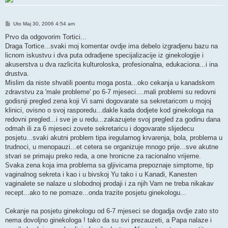
Post
Uto Maj 30, 2006 4:54 am
Prvo da odgovorim Tortici...
Draga Tortice...svaki moj komentar ovdje ima debelo izgradjenu bazu na
licnom iskustvu i dva puta odradjene specijalizacije iz ginekologije i
akuserstva u dva razlicita kulturoloska, profesionalna, edukaciona...i ina
drustva.
Mislim da niste shvatili poentu moga posta...oko cekanja u kanadskom
zdravstvu za 'male probleme' po 6-7 mjeseci....mali problemi su redovni
godisnji pregled zena koji Vi sami dogovarate sa sekretaricom u mojoj
klinici, ovisno o svoj rasporedu...dakle kada dodjete kod ginekologa na
redovni pregled...i sve je u redu...zakazujete svoj pregled za godinu dana
odmah ili za 6 mjeseci zovete sekretaricu i dogovarate slijedecu
posjetu...svaki akutni problem tipa iregularnog krvarenja, bola, problema u
trudnoci, u menopauzi...et cetera se organizuje mnogo prije...sve akutne
stvari se primaju preko reda, a one hronicne za racionalno vrijeme.
Svaka zena koja ima problema sa gljivicama prepoznaje simptome, tip
vaginalnog sekreta i kao i u bivskoj Yu tako i u Kanadi, Kanesten
vaginalete se nalaze u slobodnoj prodaji i za njih Vam ne treba nikakav
recept...ako to ne pomaze...onda trazite posjetu ginekologu...
Cekanje na posjetu ginekologu od 6-7 mjeseci se dogadja ovdje zato sto
nema dovoljno ginekologa ! tako da su svi prezauzeti, a Papa nalaze i