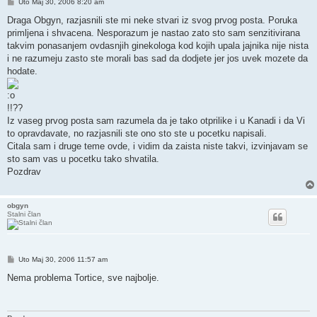
Post
Uto Maj 30, 2006 8:20 am
Draga Obgyn, razjasnili ste mi neke stvari iz svog prvog posta. Poruka
primljena i shvacena. Nesporazum je nastao zato sto sam senzitivirana
takvim ponasanjem ovdasnjih ginekologa kod kojih upala jajnika nije nista
i ne razumeju zasto ste morali bas sad da dodjete jer jos uvek mozete da
hodate.
!!??
Iz vaseg prvog posta sam razumela da je tako otprilike i u Kanadi i da Vi
to opravdavate, no razjasnili ste ono sto ste u pocetku napisali.
Citala sam i druge teme ovde, i vidim da zaista niste takvi, izvinjavam se
sto sam vas u pocetku tako shvatila.
Pozdrav
obgyn
Stalni član
Post
Uto Maj 30, 2006 11:57 am
Nema problema Tortice, sve najbolje.