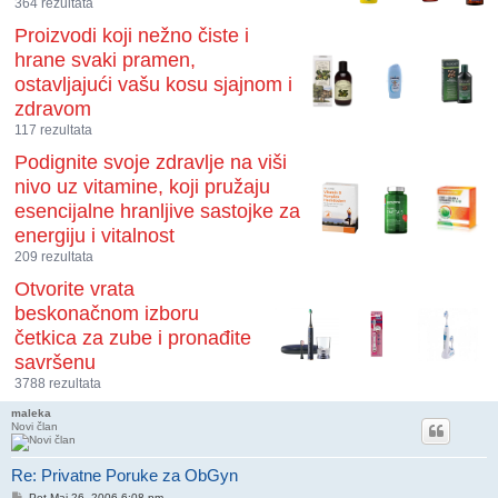
364 rezultata
Proizvodi koji nežno čiste i
hrane svaki pramen,
ostavljajući vašu kosu sjajnom i
zdravom
117 rezultata
Podignite svoje zdravlje na viši
nivo uz vitamine, koji pružaju
esencijalne hranljive sastojke za
energiju i vitalnost
209 rezultata
Otvorite vrata
beskonačnom izboru
četkica za zube i pronađite
savršenu
3788 rezultata
maleka
Novi član
Re: Privatne Poruke za ObGyn
Post
Pet Maj 26, 2006 6:08 pm