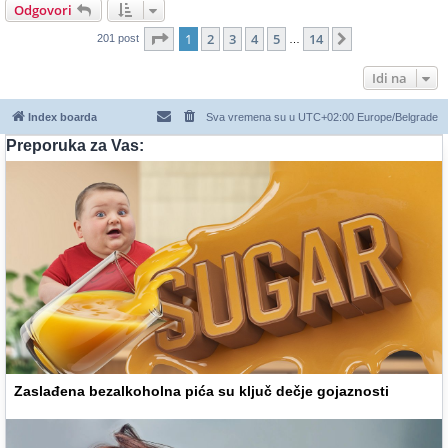
Odgovori
Stranica
1
od
14
1
2
3
4
5
14
Sledeća
201 post
…
Idi na
Index boarda
Sva vremena su u UTC+02:00 Europe/Belgrade
Preporuka za Vas:
Zaslađena bezalkoholna pića su ključ dečje gojaznosti