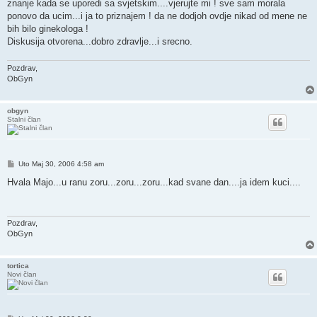
znanje kada se uporedi sa svjetskim....vjerujte mi ! sve sam morala
ponovo da ucim...i ja to priznajem ! da ne dodjoh ovdje nikad od mene ne
bih bilo ginekologa !
Diskusija otvorena...dobro zdravlje...i srecno.
Pozdrav,
ObGyn
obgyn
Stalni član
Post
Uto Maj 30, 2006 4:58 am
Hvala Majo...u ranu zoru...zoru...zoru...kad svane dan....ja idem kuci....
Pozdrav,
ObGyn
tortica
Novi član