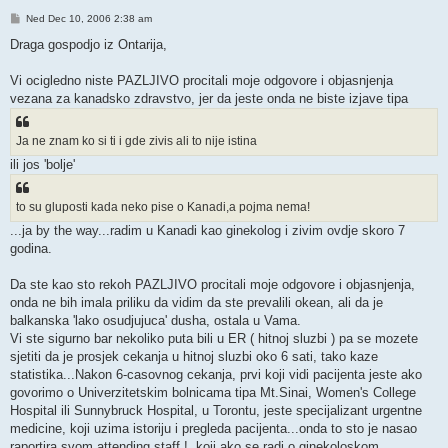
Post
Ned Dec 10, 2006 2:38 am
Draga gospodjo iz Ontarija,
Vi ocigledno niste PAZLJIVO procitali moje odgovore i objasnjenja
vezana za kanadsko zdravstvo, jer da jeste onda ne biste izjave tipa
Ja ne znam ko si ti i gde zivis ali to nije istina
ili jos 'bolje'
to su gluposti kada neko pise o Kanadi,a pojma nema!
...ja by the way...radim u Kanadi kao ginekolog i zivim ovdje skoro 7
godina.
Da ste kao sto rekoh PAZLJIVO procitali moje odgovore i objasnjenja,
onda ne bih imala priliku da vidim da ste prevalili okean, ali da je
balkanska 'lako osudjujuca' dusha, ostala u Vama.
Vi ste sigurno bar nekoliko puta bili u ER ( hitnoj sluzbi ) pa se mozete
sjetiti da je prosjek cekanja u hitnoj sluzbi oko 6 sati, tako kaze
statistika...Nakon 6-casovnog cekanja, prvi koji vidi pacijenta jeste ako
govorimo o Univerzitetskim bolnicama tipa Mt.Sinai, Women's College
Hospital ili Sunnybruck Hospital, u Torontu, jeste specijalizant urgentne
medicine, koji uzima istoriju i pregleda pacijenta...onda to sto je nasao
raportira svom attending staff !, koji ako se radi o ginekoloskom