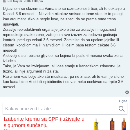
Post
Pet Maj 26, 2006 1:30 pm
Uglavnom se slazem sa Vama sto se razmazenosti tice, ali to cekanje u
Kanadi 3-6 meseci... Ne vidim nikakav smisao u tome sto ste to potegli
kao argument. Ako je negde lose, ne znaci da se prema tome treba
upravljati.
Zdravlje reproduktivnih organa je jako bitno za zdravlje i mogucnost
reprodukcije svake zene, zato je za sve izuzev za redovnu godisnju
kontrolu predugo cekati 3-6 meseci. Zamislite da sa upalom jajnika ili
cistom ,kondilomima ili hlamidijom ili losim papa testom cekate 3-6
meseci!!!
A dovoljne su i obicne gljivice, sa kojima bi posle 6 meseci svaka zena
izludela.
Tako, ja Vam se izvinjavam, ali lose stanje u kanadskom zdravstvu je
tuzno, ali nije argument ni za sta.
Razumem vas bolje ako ste muskarac, pa ne znate, ali to vam je slicno
kao kada biste Vi dobili epididimitis i od vas neko ocekivao da trpite 3-6
meseci.
Oglas
Izaberite kremu sa SPF i uživajte u
sigurnom sunčanju