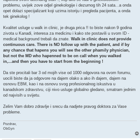
problemu, uvijek zove odjel ginekologije i dezurnog tih 24 sata...a onda
opet dolazi specijalizant koji uzima istoriju i pregleda pacijenta, a onda
tek ginekolog !
Kvalitet usluge u walk in clinic, je druga prica !! to biste nakon 9 godina
zivota u Kanadi, interesa za medicinu i kako ste postavili u svom ID -
medical background trebali da znate.
Walk in clinic does not provide
continuous care. There is NO follow up with the patient, and if by
any chance that hapens you will see the other phamily physician,
but not the MD who hapenned to be on call when you walked
in,...and then you have to start from the beginning !
Da ste procitali bar 3 od mojih vise od 1000 odgovora na ovom forumu,
uocili biste da ja odgovore na dajem olako a ako ih dajem, dajem na
osnovu EBM, kao i na osnovu svog profesionalnog iskustva u
kanadskom zdravstvu, ciji nivo usluge globalno gledano, smatram jednim
od najvisih u svijetu.
Zelim Vam dobro zdravlje i srecu da nadjete pravog doktora za Vase
probleme.
Pozdrav,
ObGyn