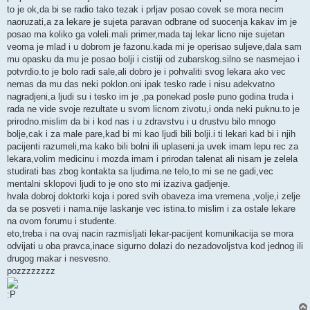
to je ok,da bi se radio tako tezak i prljav posao covek se mora necim
naoruzati,a za lekare je sujeta paravan odbrane od suocenja kakav im je
posao ma koliko ga voleli.mali primer,mada taj lekar licno nije sujetan
veoma je mlad i u dobrom je fazonu.kada mi je operisao suljeve,dala sam
mu opasku da mu je posao bolji i cistiji od zubarskog.silno se nasmejao i
potvrdio.to je bolo radi sale,ali dobro je i pohvaliti svog lekara ako vec
nemas da mu das neki poklon.oni ipak tesko rade i nisu adekvatno
nagradjeni,a ljudi su i tesko im je ,pa ponekad posle puno godina truda i
rada ne vide svoje rezultate u svom licnom zivotu,i onda neki puknu.to je
prirodno.mislim da bi i kod nas i u zdravstvu i u drustvu bilo mnogo
bolje,cak i za male pare,kad bi mi kao ljudi bili bolji.i ti lekari kad bi i njih
pacijenti razumeli,ma kako bili bolni ili uplaseni.ja uvek imam lepu rec za
lekara,volim medicinu i mozda imam i prirodan talenat ali nisam je zelela
studirati bas zbog kontakta sa ljudima.ne telo,to mi se ne gadi,vec
mentalni sklopovi ljudi to je ono sto mi izaziva gadjenje.
hvala dobroj doktorki koja i pored svih obaveza ima vremena ,volje,i zelje
da se posveti i nama.nije laskanje vec istina.to mislim i za ostale lekare
na ovom forumu i studente.
eto,treba i na ovaj nacin razmisljati lekar-pacijent komunikacija se mora
odvijati u oba pravca,inace sigurno dolazi do nezadovoljstva kod jednog ili
drugog makar i nesvesno.
pozzzzzzzz