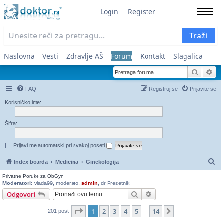
Login
Register
Traži
Naslovna
Vesti
Zdravlje AŠ
Forum
Kontakt
Slagalica
Pretra
Na
FAQ
Registruj se
Prijavite se
Korisničko ime:
Šifra:
|
Prijavi me automatski pri svakoj poseti
Pr
Index boarda
Medicina
Ginekologija
Privatne Poruke za ObGyn
Moderatori:
vlada99
,
moderato
,
admin
,
dr Presetnik
Pretraga
Napredna pretraga
Odgovori
Stranica
1
od
14
1
2
3
4
5
14
Sledeća
201 post
…