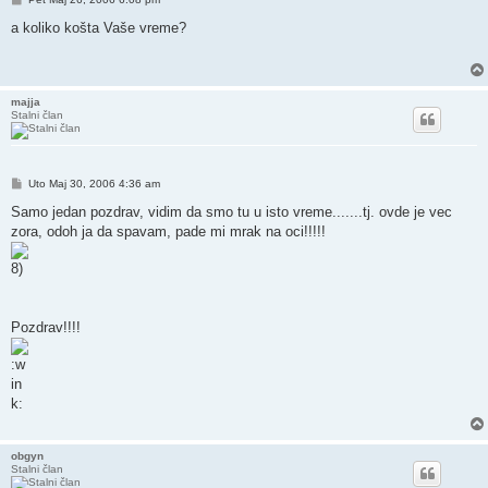
a koliko košta Vaše vreme?
majja
Stalni član
Post
Uto Maj 30, 2006 4:36 am
Samo jedan pozdrav, vidim da smo tu u isto vreme.......tj. ovde je vec
zora, odoh ja da spavam, pade mi mrak na oci!!!!!
Pozdrav!!!!
obgyn
Stalni član