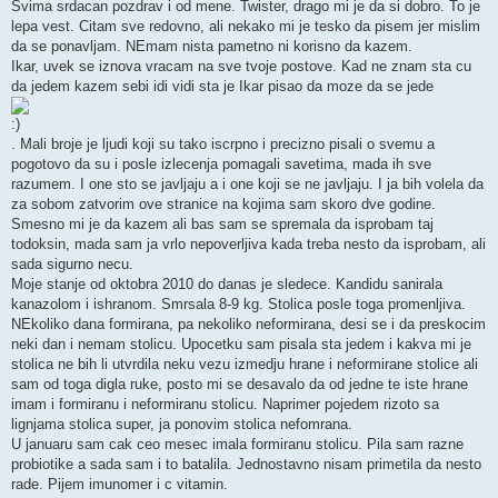
Svima srdacan pozdrav i od mene. Twister, drago mi je da si dobro. To je
lepa vest. Citam sve redovno, ali nekako mi je tesko da pisem jer mislim
da se ponavljam. NEmam nista pametno ni korisno da kazem.
Ikar, uvek se iznova vracam na sve tvoje postove. Kad ne znam sta cu
da jedem kazem sebi idi vidi sta je Ikar pisao da moze da se jede
. Mali broje je ljudi koji su tako iscrpno i precizno pisali o svemu a
pogotovo da su i posle izlecenja pomagali savetima, mada ih sve
razumem. I one sto se javljaju a i one koji se ne javljaju. I ja bih volela da
za sobom zatvorim ove stranice na kojima sam skoro dve godine.
Smesno mi je da kazem ali bas sam se spremala da isprobam taj
todoksin, mada sam ja vrlo nepoverljiva kada treba nesto da isprobam, ali
sada sigurno necu.
Moje stanje od oktobra 2010 do danas je sledece. Kandidu sanirala
kanazolom i ishranom. Smrsala 8-9 kg. Stolica posle toga promenljiva.
NEkoliko dana formirana, pa nekoliko neformirana, desi se i da preskocim
neki dan i nemam stolicu. Upocetku sam pisala sta jedem i kakva mi je
stolica ne bih li utvrdila neku vezu izmedju hrane i neformirane stolice ali
sam od toga digla ruke, posto mi se desavalo da od jedne te iste hrane
imam i formiranu i neformiranu stolicu. Naprimer pojedem rizoto sa
lignjama stolica super, ja ponovim stolica nefomrana.
U januaru sam cak ceo mesec imala formiranu stolicu. Pila sam razne
probiotike a sada sam i to batalila. Jednostavno nisam primetila da nesto
rade. Pijem imunomer i c vitamin.