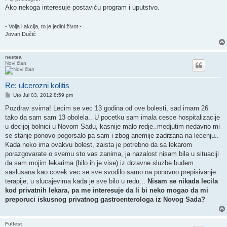
Ako nekoga interesuje postaviću program i uputstvo.
- Volja i akcija, to je jedini život -
Jovan Dučić
nestea
Novi član
Re: ulcerozni kolitis
Post
Uto Jul 03, 2012 8:59 pm
Pozdrav svima! Lecim se vec 13 godina od ove bolesti, sad imam 26
tako da sam sam 13 obolela.. U pocetku sam imala cesce hospitalizacije
u decijoj bolnici u Novom Sadu, kasnije malo redje..medjutim nedavno mi
se stanje ponovo pogorsalo pa sam i zbog anemije zadrzana na lecenju..
Kada neko ima ovakvu bolest, zaista je potrebno da sa lekarom
porazgovarate o svemu sto vas zanima, ja nazalost nisam bila u situaciji
da sam mojim lekarima (bilo ih je vise) iz drzavne sluzbe budem
saslusana kao covek vec se sve svodilo samo na ponovno prepisivanje
terapije, u slucajevima kada je sve bilo u redu...
Nisam se nikada lecila
kod privatnih lekara, pa me interesuje da li bi neko mogao da mi
preporuci iskusnog privatnog gastroenterologa iz Novog Sada?
Fullest