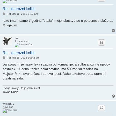
Re: ulcerozni kolitis
Post
Pet Maj 11, 2012 9:10 am
Iako imam samo 7 godina "staža" moje iskustvo se u potpunosti slaže sa
Mrkijevim.
Ikar
Aktivan član
Re: ulcerozni kolitis
Post
Pet Maj 11, 2012 10:42 pm
Salazopyrin je naziv leka i zavisi od kompanije, a sulfasalazin je njegov
sastojak. U jednoj tableti salazopyrina ima 500mg sulfasalazina.
Majstor Mrki, svaka čast i za ovaj post. Vaše tekstove treba uramiti i
držati na zidu.
- Volja i akcija, to je jedini život -
Jovan Dučić
twister76
Novi član