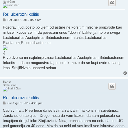
Novi član
Re: ulcerozni kolitis
Post
Pet Jul 27, 2012 8:27 am
Pozdrav ljudi,posto bolujem od astme ne korsitim mlecne proizvode kao
ni kiseli kupus zelim da povecam unos "dobrih" bakterija i to pre svega
Lactobacillus Acidophilus,Bidiobacterium Infantis,Lactobacillus
Plantarum,Propionibacterium
Prve dve su mi najbitnije znaci Lactobacillus Acidophilus i Bidiobacterium
Infantis...i da po mogucstvu taj probiotik moze da se kupi ovde u nasoj
lepoj Srbiji!Hvala unapred svima.
Sarlot
Stalni član
Re: ulcerozni kolitis
Post
Sre Avg 01, 2012 4:20 pm
Cao svima... Prvo hocu da se svima zahvalim na korisnim savetima...
Zaista su ohrabrujuci. Drugo, hocu da vam kazem da sam pokusala sa
terapijom dr Ljubinke Stojkovic iz Nisa, pronasla sam na netu da leci UC
pod garanciju za 40 dana. Mozda su neki od vas imali vec iskustva dobra