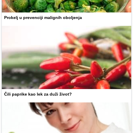
Prokelj u prevenciji malignih oboljenja
Čili paprike kao lek za duži život?