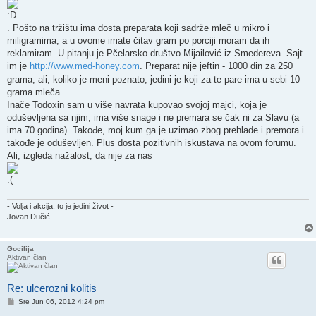
. Pošto na tržištu ima dosta preparata koji sadrže mleč u mikro i
miligramima, a u ovome imate čitav gram po porciji moram da ih
reklamiram. U pitanju je Pčelarsko društvo Mijailović iz Smedereva. Sajt
im je
http://www.med-honey.com
. Preparat nije jeftin - 1000 din za 250
grama, ali, koliko je meni poznato, jedini je koji za te pare ima u sebi 10
grama mleča.
Inače Todoxin sam u više navrata kupovao svojoj majci, koja je
oduševljena sa njim, ima više snage i ne premara se čak ni za Slavu (a
ima 70 godina). Takođe, moj kum ga je uzimao zbog prehlade i premora i
takođe je oduševljen. Plus dosta pozitivnih iskustava na ovom forumu.
Ali, izgleda nažalost, da nije za nas
- Volja i akcija, to je jedini život -
Jovan Dučić
Gocilija
Aktivan član
Re: ulcerozni kolitis
Post
Sre Jun 06, 2012 4:24 pm