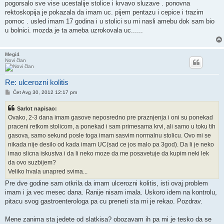
pogorsalo sve vise ucestalije stolice i krvavo sluzave . ponovna
rektoskopija je pokazala da imam uc. pijem pentazu i cepice i trazim
pomoc . usled imam 17 godina i u stolici su mi nasli amebu dok sam bio
u bolnici. mozda je ta ameba uzrokovala uc......
Megi4
Novi član
Re: ulcerozni kolitis
Post
Čet Avg 30, 2012 12:17 pm
Sarlot napisao:
Ovako, 2-3 dana imam gasove neposredno pre praznjenja i oni su ponekad
praceni retkom stolicom, a ponekad i sam primesama krvi, ali samo u toku tih
gasova, samo sekund posle toga imam sasvim normalnu stolicu. Ovo mi se
nikada nije desilo od kada imam UC(sad ce jos malo pa 3god). Da li je neko
imao slicna iskustva i da li neko moze da me posavetuje da kupim neki lek
da ovo suzbijem?
Veliko hvala unapred svima...
Pre dve godine sam otkrila da imam ulcerozni kolitis, isti ovaj problem
imam i ja vec mesec dana. Ranije nisam imala. Uskoro idem na kontrolu,
pitacu svog gastroenterologa pa cu preneti sta mi je rekao. Pozdrav.
Mene zanima sta jedete od slatkisa? obozavam ih pa mi je tesko da se