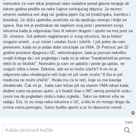
verovatno će vam lekar prepisati neke sedative pored glavne terapije ali
tokom godina pređite na neke čajeve smirujućeg dejstva. Ja recimo
umesto sedativa već dugi niz godina pijem čaj od (matičnjaka, kamilice i
bosioka). Uz dužu upotrebu uverićete se da opuštaju umiruju i bolje se
spava. Ikar me je podstakao da napišem ovaj post i prenesem svoja
iskustva kada je odgovarao Vasi ili nekom drugom i uputio na moj post sa
20. stranice. Još jednom naglašavam iz svog iskustva, da je bolest
moguće umiriti , a uz miran i uredan život i izlečiti. I još jedno da vam
prenesem, kada mi je jedan dobri stručnjak sa VMA, Dr Petrović pre 32
godine postavio dijagnozu UC, rektoskopijom, tada je pozvao nekoliko
svojih kolega da i oni pogledaju i tada im je rekao "karakterističan primer,
reklo bi se školski". Normalno ja sam se uplašio i posle ga upitao, ne
znajući ništa o tome. Doktore, dali se to može izlečiti? A on mi je
odgovorio tako ohrabrujuće reči koje mi još uvek zvuče:"A šta to još
medicina ne može izlečiti". Hvala mu za te reči, koje su me kasnije
ohrabrivale. Čak mi je , kada sam ležao još na starom VMA rekao kada
dođem sutra na posao ujutro, a ti budeš išao u WC nemoj povlačiti vodu i
zovni me da pogledam stolicu kako izgleda...Takvi se doktori više ne
rađaju. Eto, to su moja neka iskustva o UC, a bilo bi mi mnogo drago da
svima vama pomognu. Samo budite uporni a uz to obavezno veseli....
Oglas