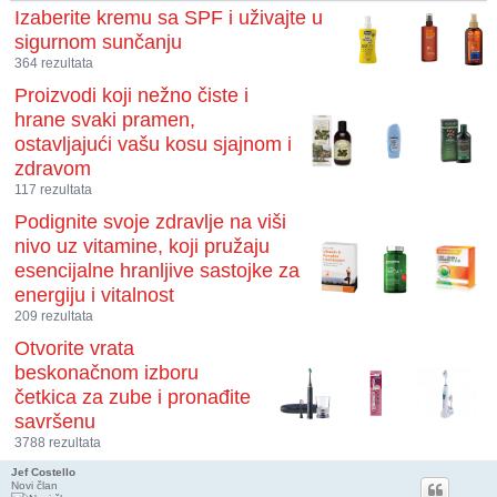
Izaberite kremu sa SPF i uživajte u
sigurnom sunčanju
364 rezultata
Proizvodi koji nežno čiste i
hrane svaki pramen,
ostavljajući vašu kosu sjajnom i
zdravom
117 rezultata
Podignite svoje zdravlje na viši
nivo uz vitamine, koji pružaju
esencijalne hranljive sastojke za
energiju i vitalnost
209 rezultata
Otvorite vrata
beskonačnom izboru
četkica za zube i pronađite
savršenu
3788 rezultata
Jef Costello
Novi član