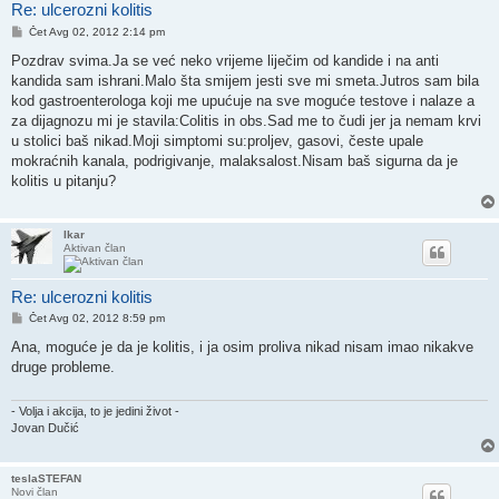
Re: ulcerozni kolitis
Post
Čet Avg 02, 2012 2:14 pm
Pozdrav svima.Ja se već neko vrijeme liječim od kandide i na anti
kandida sam ishrani.Malo šta smijem jesti sve mi smeta.Jutros sam bila
kod gastroenterologa koji me upućuje na sve moguće testove i nalaze a
za dijagnozu mi je stavila:Colitis in obs.Sad me to čudi jer ja nemam krvi
u stolici baš nikad.Moji simptomi su:proljev, gasovi, česte upale
mokraćnih kanala, podrigivanje, malaksalost.Nisam baš sigurna da je
kolitis u pitanju?
Ikar
Aktivan član
Re: ulcerozni kolitis
Post
Čet Avg 02, 2012 8:59 pm
Ana, moguće je da je kolitis, i ja osim proliva nikad nisam imao nikakve
druge probleme.
- Volja i akcija, to je jedini život -
Jovan Dučić
teslaSTEFAN
Novi član