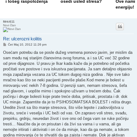
osedi usled stresa?
Ove namirnice vraćaju
varenje i
energiju!
da smrša
Mrki611
Novi član
Re: ulcerozni kolitis
Post
Čet Maj 10, 2012 11:26 pm
Osećam potrebu da se posle dužeg vremena ponovo javim, jer mislim da
sam među naj starijim članovima ovog foruma, a i sa UC već 32 godine
od prve dijagnoze. U pravu je Ikar kada kaže da je potrebno od početka
pročitati sve postove i sva iskustva pacijenata. Ja sam detaljno objasnio
moja zapažanja vezana za UC tokom dugog niza godina . Nije sve tako
mračno kao što se neki pacijenti previše plaše.Kod mene je bolest u
mirovanju već nekih 7-8 godina. U penziji sam, nemam stresova, šefa
nad glavom, i uopšte mirno i spokojno uživam u trećem dobu. Čak
počinju i druge bolesti koje prate treće doba, pritisak, prostata i dr. dok
UC miruje. Zapamtite da je to PSIHOSOMATSKA BOLEST i ništa drugo.
Uredite život sa što manje stresova, što više lepote i zadovoljstva u
životu, sreće i veselja i UC beži od vas. On zapravo voli stres, svađu,
prepirku, grdnju, neuredan život i sve ono od čega vam se ruke počinju
tresti... Naučite da je on prisutan i da živi sa vama i u vama, ali ga
nemojte iritirati i aktivirati i on će da miruje, kao da ga nemate, a tokom
godina mirovanja će te shvatiti da ga zaista i nemate. Dok je aktivan