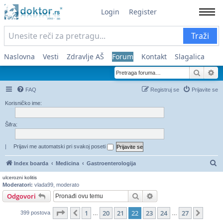
Login
Register
Traži
Naslovna
Vesti
Zdravlje AŠ
Forum
Kontakt
Slagalica
Pretra
Na
FAQ
Registruj se
Prijavite se
Korisničko ime:
Šifra:
|
Prijavi me automatski pri svakoj poseti
Pr
Index boarda
Medicina
Gastroenterologija
ulcerozni kolitis
Moderatori:
vlada99
,
moderato
Pretraga
Napredna pretraga
Odgovori
Stranica
22
od
27
1
20
21
22
23
24
27
Prethodni
Slede
399 postova
…
…