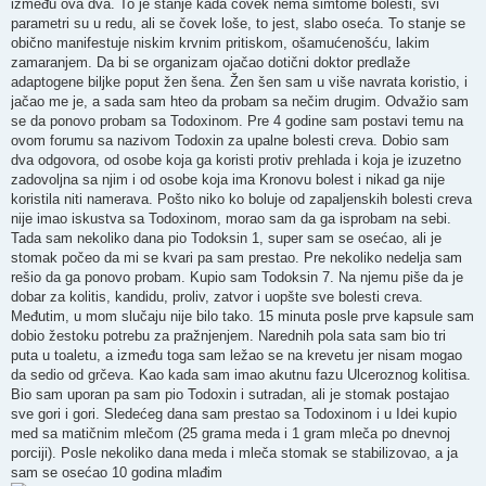
između ova dva. To je stanje kada čovek nema simtome bolesti, svi
parametri su u redu, ali se čovek loše, to jest, slabo oseća. To stanje se
obično manifestuje niskim krvnim pritiskom, ošamućenošću, lakim
zamaranjem. Da bi se organizam ojačao dotični doktor predlaže
adaptogene biljke poput žen šena. Žen šen sam u više navrata koristio, i
jačao me je, a sada sam hteo da probam sa nečim drugim. Odvažio sam
se da ponovo probam sa Todoxinom. Pre 4 godine sam postavi temu na
ovom forumu sa nazivom Todoxin za upalne bolesti creva. Dobio sam
dva odgovora, od osobe koja ga koristi protiv prehlada i koja je izuzetno
zadovoljna sa njim i od osobe koja ima Kronovu bolest i nikad ga nije
koristila niti namerava. Pošto niko ko boluje od zapaljenskih bolesti creva
nije imao iskustva sa Todoxinom, morao sam da ga isprobam na sebi.
Tada sam nekoliko dana pio Todoksin 1, super sam se osećao, ali je
stomak počeo da mi se kvari pa sam prestao. Pre nekoliko nedelja sam
rešio da ga ponovo probam. Kupio sam Todoksin 7. Na njemu piše da je
dobar za kolitis, kandidu, proliv, zatvor i uopšte sve bolesti creva.
Međutim, u mom slučaju nije bilo tako. 15 minuta posle prve kapsule sam
dobio žestoku potrebu za pražnjenjem. Narednih pola sata sam bio tri
puta u toaletu, a između toga sam ležao se na krevetu jer nisam mogao
da sedio od grčeva. Kao kada sam imao akutnu fazu Ulceroznog kolitisa.
Bio sam uporan pa sam pio Todoxin i sutradan, ali je stomak postajao
sve gori i gori. Sledećeg dana sam prestao sa Todoxinom i u Idei kupio
med sa matičnim mlečom (25 grama meda i 1 gram mleča po dnevnoj
porciji). Posle nekoliko dana meda i mleča stomak se stabilizovao, a ja
sam se osećao 10 godina mlađim