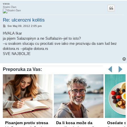
vasa
Stalni član
Re: ulcerozni kolitis
Post
Sre Maj 09, 2012 2:05 pm
HVALA Ikar
ja pijem Salazopiryn a ne Sulfalazin--jel to isto?
--u svakom slucaju cu procitati sve iako me prozivaju da sam lud bez
doktora.rs --pitajte dotora.rs
SVE NAJBOLJE
Preporuka za Vas:
Da li kosa može da
Osećate se umorno?
Ova navik