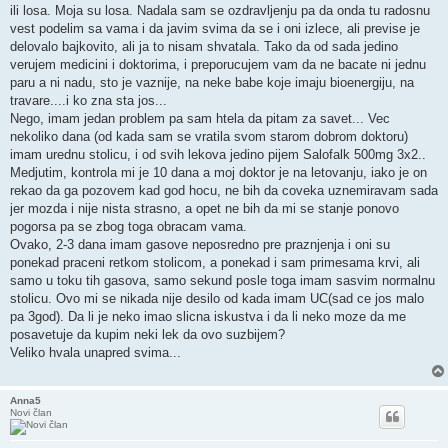
ili losa. Moja su losa. Nadala sam se ozdravljenju pa da onda tu radosnu
vest podelim sa vama i da javim svima da se i oni izlece, ali previse je
delovalo bajkovito, ali ja to nisam shvatala. Tako da od sada jedino
verujem medicini i doktorima, i preporucujem vam da ne bacate ni jednu
paru a ni nadu, sto je vaznije, na neke babe koje imaju bioenergiju, na
travare....i ko zna sta jos...
Nego, imam jedan problem pa sam htela da pitam za savet... Vec
nekoliko dana (od kada sam se vratila svom starom dobrom doktoru)
imam urednu stolicu, i od svih lekova jedino pijem Salofalk 500mg 3x2..
Medjutim, kontrola mi je 10 dana a moj doktor je na letovanju, iako je on
rekao da ga pozovem kad god hocu, ne bih da coveka uznemiravam sada
jer mozda i nije nista strasno, a opet ne bih da mi se stanje ponovo
pogorsa pa se zbog toga obracam vama.
Ovako, 2-3 dana imam gasove neposredno pre praznjenja i oni su
ponekad praceni retkom stolicom, a ponekad i sam primesama krvi, ali
samo u toku tih gasova, samo sekund posle toga imam sasvim normalnu
stolicu. Ovo mi se nikada nije desilo od kada imam UC(sad ce jos malo
pa 3god). Da li je neko imao slicna iskustva i da li neko moze da me
posavetuje da kupim neki lek da ovo suzbijem?
Veliko hvala unapred svima...
Anna5
Novi član