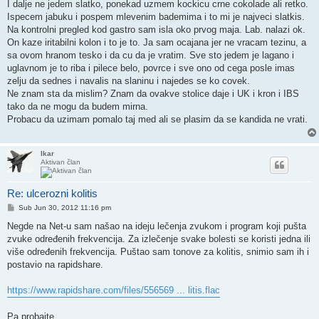
I dalje ne jedem slatko, ponekad uzmem kockicu crne cokolade ali retko.
Ispecem jabuku i pospem mlevenim bademima i to mi je najveci slatkis.
Na kontrolni pregled kod gastro sam isla oko prvog maja. Lab. nalazi ok.
On kaze iritabilni kolon i to je to. Ja sam ocajana jer ne vracam tezinu, a
sa ovom hranom tesko i da cu da je vratim. Sve sto jedem je lagano i
uglavnom je to riba i pilece belo, povrce i sve ono od cega posle imas
zelju da sednes i navalis na slaninu i najedes se ko covek.
Ne znam sta da mislim? Znam da ovakve stolice daje i UK i kron i IBS
tako da ne mogu da budem mirna.
Probacu da uzimam pomalo taj med ali se plasim da se kandida ne vrati.
Ikar
Aktivan član
Re: ulcerozni kolitis
Post
Sub Jun 30, 2012 11:16 pm
Negde na Net-u sam našao na ideju lečenja zvukom i program koji pušta
zvuke određenih frekvencija. Za izlečenje svake bolesti se koristi jedna ili
više određenih frekvencija. Puštao sam tonove za kolitis, snimio sam ih i
postavio na rapidshare.
https://www.rapidshare.com/files/556569 ... litis.flac
Pa probajte.