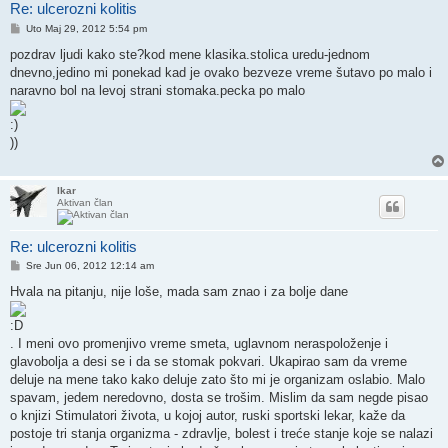
Re: ulcerozni kolitis
Post
Uto Maj 29, 2012 5:54 pm
pozdrav ljudi kako ste?kod mene klasika.stolica uredu-jednom
dnevno,jedino mi ponekad kad je ovako bezveze vreme šutavo po malo i
naravno bol na levoj strani stomaka.pecka po malo
))
Ikar
Aktivan član
Re: ulcerozni kolitis
Post
Sre Jun 06, 2012 12:14 am
Hvala na pitanju, nije loše, mada sam znao i za bolje dane
. I meni ovo promenjivo vreme smeta, uglavnom neraspoloženje i
glavobolja a desi se i da se stomak pokvari. Ukapirao sam da vreme
deluje na mene tako kako deluje zato što mi je organizam oslabio. Malo
spavam, jedem neredovno, dosta se trošim. Mislim da sam negde pisao
o knjizi Stimulatori života, u kojoj autor, ruski sportski lekar, kaže da
postoje tri stanja organizma - zdravlje, bolest i treće stanje koje se nalazi