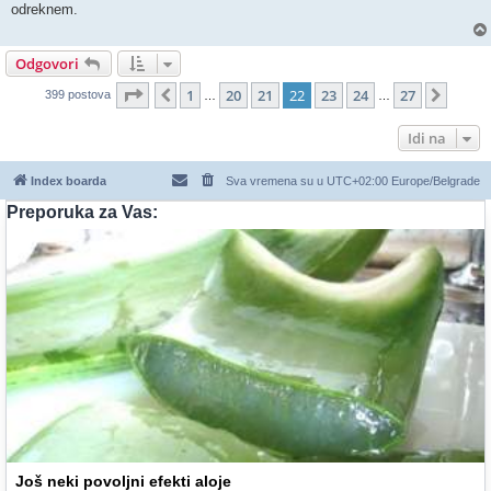
odreknem.
Odgovori
Stranica
22
od
27
1
20
21
22
23
24
27
Prethodni
Slede
399 postova
…
…
Idi na
Index boarda
Sva vremena su u UTC+02:00 Europe/Belgrade
Preporuka za Vas:
Još neki povoljni efekti aloje