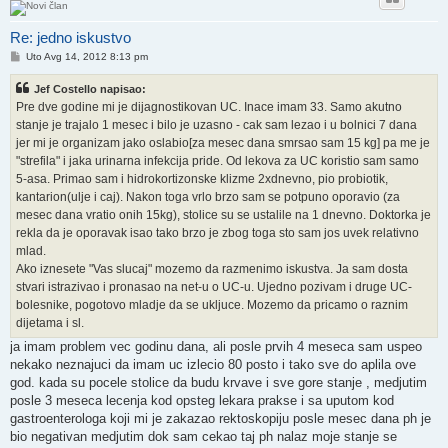
Re: jedno iskustvo
Post
Uto Avg 14, 2012 8:13 pm
Jef Costello napisao:
Pre dve godine mi je dijagnostikovan UC. Inace imam 33. Samo akutno
stanje je trajalo 1 mesec i bilo je uzasno - cak sam lezao i u bolnici 7 dana
jer mi je organizam jako oslabio[za mesec dana smrsao sam 15 kg] pa me je
"strefila" i jaka urinarna infekcija pride. Od lekova za UC koristio sam samo
5-asa. Primao sam i hidrokortizonske klizme 2xdnevno, pio probiotik,
kantarion(ulje i caj). Nakon toga vrlo brzo sam se potpuno oporavio (za
mesec dana vratio onih 15kg), stolice su se ustalile na 1 dnevno. Doktorka je
rekla da je oporavak isao tako brzo je zbog toga sto sam jos uvek relativno
mlad.
Ako iznesete "Vas slucaj" mozemo da razmenimo iskustva. Ja sam dosta
stvari istrazivao i pronasao na net-u o UC-u. Ujedno pozivam i druge UC-
bolesnike, pogotovo mladje da se ukljuce. Mozemo da pricamo o raznim
dijetama i sl.
ja imam problem vec godinu dana, ali posle prvih 4 meseca sam uspeo
nekako neznajuci da imam uc izlecio 80 posto i tako sve do aplila ove
god. kada su pocele stolice da budu krvave i sve gore stanje , medjutim
posle 3 meseca lecenja kod opsteg lekara prakse i sa uputom kod
gastroenterologa koji mi je zakazao rektoskopiju posle mesec dana ph je
bio negativan medjutim dok sam cekao taj ph nalaz moje stanje se