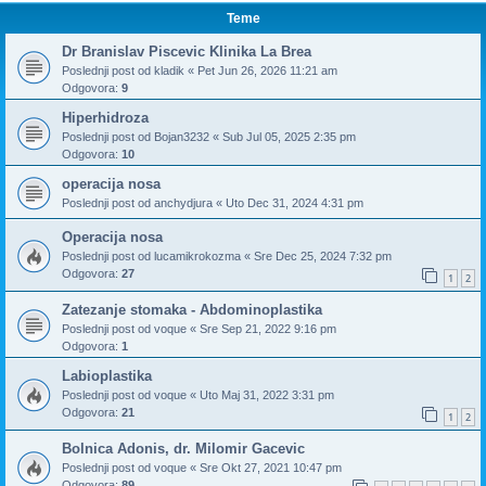
Teme
Dr Branislav Piscevic Klinika La Brea
Poslednji post od
kladik
«
Pet Jun 26, 2026 11:21 am
Odgovora:
9
Hiperhidroza
Poslednji post od
Bojan3232
«
Sub Jul 05, 2025 2:35 pm
Odgovora:
10
operacija nosa
Poslednji post od
anchydjura
«
Uto Dec 31, 2024 4:31 pm
Operacija nosa
Poslednji post od
lucamikrokozma
«
Sre Dec 25, 2024 7:32 pm
Odgovora:
27
1
2
Zatezanje stomaka - Abdominoplastika
Poslednji post od
voque
«
Sre Sep 21, 2022 9:16 pm
Odgovora:
1
Labioplastika
Poslednji post od
voque
«
Uto Maj 31, 2022 3:31 pm
Odgovora:
21
1
2
Bolnica Adonis, dr. Milomir Gacevic
Poslednji post od
voque
«
Sre Okt 27, 2021 10:47 pm
Odgovora:
89