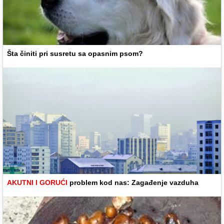
Šta činiti pri susretu sa opasnim psom?
AKUTNI I GORUĆI
problem kod nas: Zagađenje vazduha