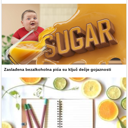
Zaslađena bezalkoholna pića su ključ dečje gojaznosti