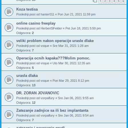
1
2
3
4
5
6
Koza testisa
Poslednji post od
hanter011
«
Pon Jun 21, 2021 11:59 pm
online casino freeplay
Poslednji post od
HerbertSFelder
«
Pet Jun 18, 2021 5:59 pm
Odgovora:
2
veliki problem nakon operacije urasle dlake
Poslednji post od
voque
«
Sre Mar 31, 2021 1:28 am
Odgovora:
7
Operacija ocnih kapaka???Molim pomoc.
Poslednji post od
voque
«
Uto Mar 30, 2021 12:35 am
Odgovora:
5
urasla dlaka
Poslednji post od
voque
«
Pon Mar 29, 2021 8:12 pm
Odgovora:
13
DR. ZORAN JOVANOVIC
Poslednji post od
vorpalfury
«
Sre Jan 06, 2021 9:55 am
Odgovora:
12
Zatezanje zadnjice sa ili bez implantanta
Poslednji post od
vorpalfury
«
Sre Jan 06, 2021 9:54 am
Odgovora:
7
zatezanje i povecanje grudi