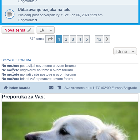
Odgovora:
7
Ublazavanje ozijaka na telu
Poslednji post od
vorpalfury
«
Sre Jan 06, 2021 9:29 am
Odgovora:
9
Nova tema
Stranica
1
od
13
1
2
3
4
5
13
Sledeća
372 tema
…
Idi na
DOZVOLE FORUMA
Ne možete
postavljati nove teme u ovom forumu
Ne možete
odgovarati na teme u ovom forumu
Ne možete
monjati vaše postove u ovom forumu
Ne možete
brisati vaše postove u ovom forumu
Index boarda
Sva vremena su u UTC+02:00 Europe/Belgrade
Preporuka za Vas: