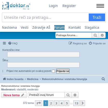
Login
Register
Traži
Naslovna
Vesti
Zdravlje AŠ
Forum
Kontakt
Slagalica
Pretra
Na
FAQ
Registruj se
Prijavite se
Korisničko ime:
Šifra:
|
Prijavi me automatski pri svakoj poseti
Pr
Index boarda
Medicina
Rekonstruktivna i estetska hirurgija
Rekonstruktivna i estetska hirurgija
Moderatori:
vlada99
,
moderato
Pretraga
Napredna pretraga
Nova tema
Stranica
1
od
13
1
2
3
4
5
13
Sledeća
372 tema
…