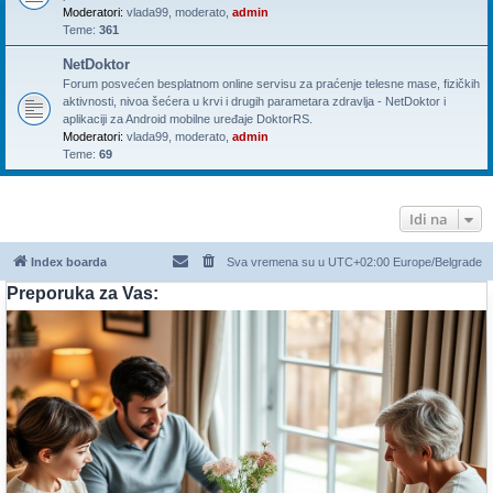
Moderatori:
vlada99
,
moderato
,
admin
Teme:
361
NetDoktor
Forum posvećen besplatnom online servisu za praćenje telesne mase, fizičkih
aktivnosti, nivoa šećera u krvi i drugih parametara zdravlja - NetDoktor i
aplikaciji za Android mobilne uređaje DoktorRS.
Moderatori:
vlada99
,
moderato
,
admin
Teme:
69
Idi na
Index boarda
Sva vremena su u UTC+02:00 Europe/Belgrade
Preporuka za Vas: