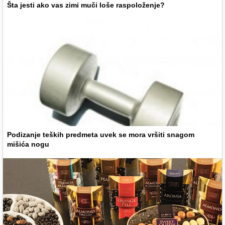
Šta jesti ako vas zimi muči loše raspoloženje?
Podizanje teških predmeta uvek se mora vršiti snagom
mišića nogu