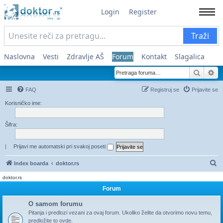
Login
Register
Traži
Naslovna
Vesti
Zdravlje AŠ
Forum
Kontakt
Slagalica
Pretra
Na
FAQ
Registruj se
Prijavite se
Korisničko ime:
Šifra:
|
Prijavi me automatski pri svakoj poseti
Pr
Index boarda
doktor.rs
doktor.rs
Forum
O samom forumu
Pitanja i predlozi vezani za ovaj forum. Ukoliko želite da otvorimo novu temu,
predložite to ovde.