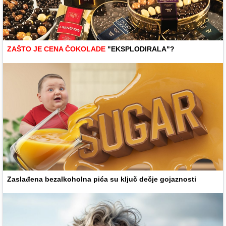
ZAŠTO JE CENA ČOKOLADE
"EKSPLODIRALA"?
Zaslađena bezalkoholna pića su ključ dečje gojaznosti