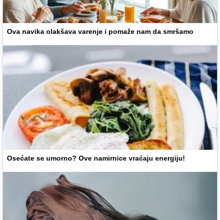
Ova navika olakšava varenje i pomaže nam da smršamo
Osećate se umorno? Ove namirnice vraćaju energiju!